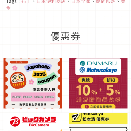
Tags :
布丁
、
日本便利商店
、
日本全家
、
期間限定
、
美
食
優惠券