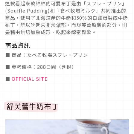
這款看起來軟綿綿的可愛布丁是由「スフレ・プリン」
(Souffle Pudding)和「食べ牧場ミルク」共同推出的
商品，使用了北海道產的牛奶和50％的白雞蛋製成牛奶
布丁，所以吃起來非常濃郁，而舒芙蕾鬆餅的部分，則
是藉由烘焙加熱成形，吃起來綿密鬆軟。
商品資訊
■ 商品：たべる牧場スフレ・プリン
■ 參考價格：288日圓（含稅）
■
OFFICIAL SITE
舒芙蕾牛奶布丁