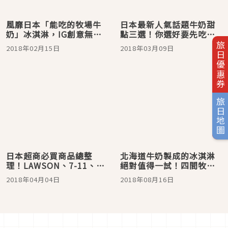
風靡日本「能吃的牧場牛
日本最新人氣話題牛奶甜
奶」冰淇淋，IG創意無限
點三選！你選好要先吃哪
新吃法快來試試看！
一個了嗎
旅日優惠券
2018年02月15日
2018年03月09日
旅日地圖
日本超商必買商品總整
北海道牛奶製成的冰淇淋
理！LAWSON、7-11、
絕對值得一試！四間牧場
sunkus、familymart、
直營必吃推薦
2018年04月04日
2018年08月16日
2018推薦美食飲料10選！