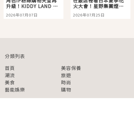
角色IP粉絲購物天堂再
在飯店裡看日本夏季花
升級！KIDDY LAND 原
火大會！星野集團煙火
宿店吉伊卡哇迎客，新
景觀飯店6選，讓你不用
2026年07月07日
2026年07月25日
開幕 OMOKADO 店3分
人擠人悠閒欣賞
即達
分類列表
首頁
美容保養
潮流
旅遊
美食
時尚
藝能娛樂
購物
關於Japaholic
關於我們
免責事項
寫手招募
Japaholic Girls招募
廣告、合作洽談
關鍵字列表