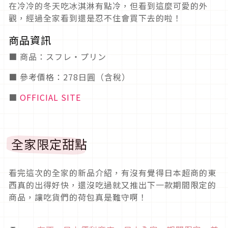
在冷冷的冬天吃冰淇淋有點冷，但看到這麼可愛的外
觀，經過全家看到還是忍不住會買下去的啦！
商品資訊
■ 商品：スフレ・プリン
■ 參考價格：278日圓（含稅）
■
OFFICIAL SITE
全家限定甜點
看完這次的全家的新品介紹，有沒有覺得日本超商的東
西真的出得好快，還沒吃過就又推出下一款期間限定的
商品，讓吃貨們的荷包真是難守啊！