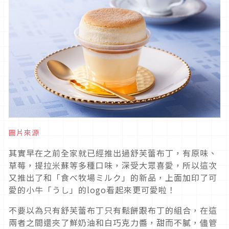
圖片來源
其實早在之前全家就已經推出過舒芙蕾布丁，有原味、
草莓，提拉米蘇等多種口味，深受大眾喜愛，所以這次
又推出了和「食べ牧場ミルク」的新品，上面加印了可
愛的小牛「うし」的logo看起來更可愛啦！
不要以為只有舒芙蕾布丁只有鬆餅跟布丁的組合，在這
兩者之間還夾了鮮奶油和白巧克力醬，甜而不膩，儘管