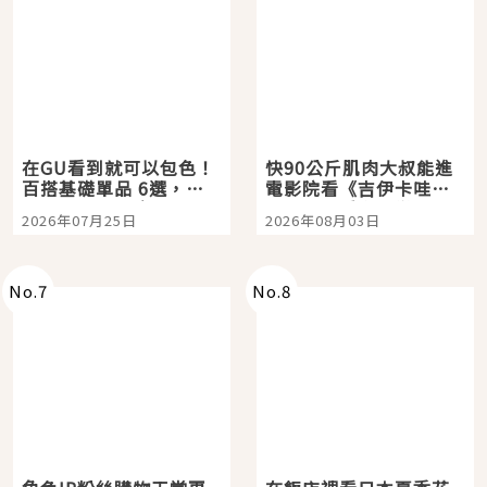
在GU看到就可以包色！
快90公斤肌肉大叔能進
百搭基礎單品 6選，閉
電影院看《吉伊卡哇》
眼全收也不心疼
嗎？日本重金屬樂團
2026年07月25日
2026年08月03日
「打首」會長與nagano
老師一同給出了答案
No.
7
No.
8