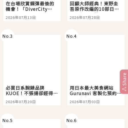
在台場欣賞鋼彈最後的
回顧大師經典！東野圭
機會！「DiverCity
吾原作改編的10部日本
Tokyo Plaza」搭船、
影視作品推薦
2026年07月13日
2026年07月28日
購物、美食及夜景，一
次全體驗
No.
3
No.
4
Share
必買日系腕錶品牌
用日本最大美食網站
KUOE！不張揚卻經得起
Gurunavi 客製化預約九
時間洗鍊的經典之作五
大都市餐廳，打造專屬
2026年07月20日
2026年07月03日
選
美食體驗！
No.
5
No.
6