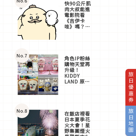
No.
6
快90公斤肌
肉大叔能進
電影院看
《吉伊卡
哇》嗎？日
本重金屬樂
團「打首」
會長與
nagano老師
一同給出了
No.
7
角色IP粉絲
答案
購物天堂再
升級！
旅日優惠券
KIDDY
LAND 原宿
店吉伊卡哇
迎客，新開
幕
OMOKADO
店3分即達
No.
8
旅日地圖
在飯店裡看
日本夏季花
火大會！星
野集團煙火