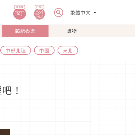
繁體中文
藝能娛樂
購物
中部北陸
中國
東北
理吧！