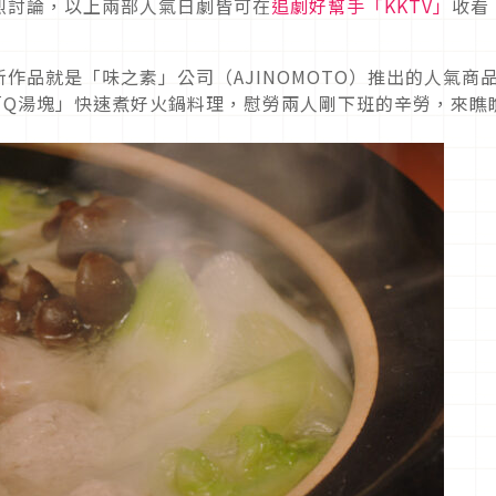
烈討論，以上兩部人氣日劇皆可在
追劇好幫手「KKTV」
收看
作品就是「味之素」公司（AJINOMOTO）推出的人氣商
「Q湯塊」快速煮好火鍋料理，慰勞兩人剛下班的辛勞，來瞧