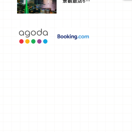
景觀飯店6
選，讓你不
用人擠人悠
閒欣賞
的