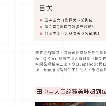
目次
田中圭大口詮釋美味超到位
味之素Q湯塊口味多元超便利
與田中圭一起品嚐美味火鍋吧！
天氣逐漸轉涼，這時候來碗熱呼呼的湯
品「Q湯塊」找來主演人氣日劇《輪到
味鍋品輕鬆端上桌。今日Japaholi
技！有看過《輪到你了》的人，想必會
田中圭大口詮釋美味超到