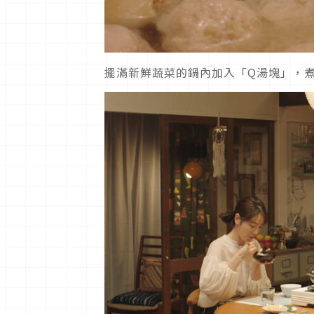
擺滿新鮮蔬菜的鍋內加入「Q湯塊」，