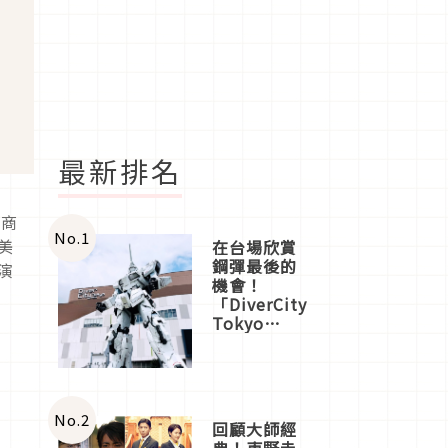
最新排名
氣商
No.
1
美
在台場欣賞
鋼彈最後的
演
機會！
「DiverCity
Tokyo
Plaza」搭
船、購物、
美食及夜
景，一次全
體驗
No.
2
回顧大師經
典！東野圭