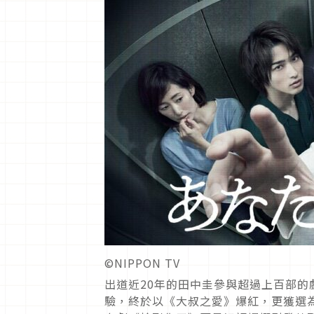
©️NIPPON TV
出道近20年的田中圭參與超過上百部
驗，終於以《大叔之愛》爆紅，更獲選