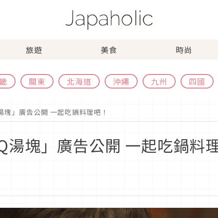
旅遊
美食
時尚
畿
關東
北海道
沖繩
九州
四國
湯塊」廣告公開 一起吃鍋料理吧！
Q湯塊」廣告公開 一起吃鍋料