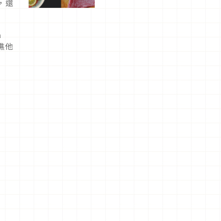
，還
屬美食體
驗！
品
瞧他