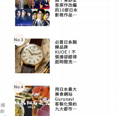
吾原作改編
的10部日本
影視作品推
薦
No.
3
必買日系腕
錶品牌
KUOE！不
張揚卻經得
起時間洗鍊
的經典之作
五選
No.
4
用日本最大
美食網站
Gurunavi
客製化預約
富經
九大都市餐
演的
廳，打造專