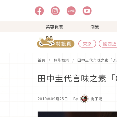
美容保養
潮流
東京
關西近
首頁
藝能娛樂
田中圭代言味之素「Q
田中圭代言味之素「
2019年09月25日
｜ By
兔子說