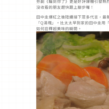
夯劇《輪到你了》更是好評爆棚引發熱
沒收看的朋友趕快跟上腳步囉！
田中圭爆紅之後陸續接下眾多代言，最新
「Q湯塊」。比太太早到家的田中圭用
如何詮釋超美味的瞬間。