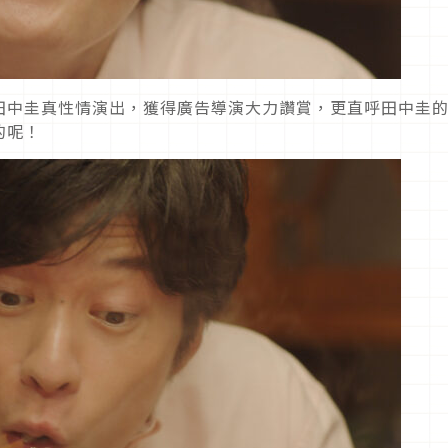
田中圭真性情演出，獲得廣告導演大力讚賞，更直呼田中圭
的呢！