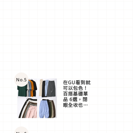
No.
5
在GU看到就
可以包色！
百搭基礎單
品 6選，閉
眼全收也不
心疼