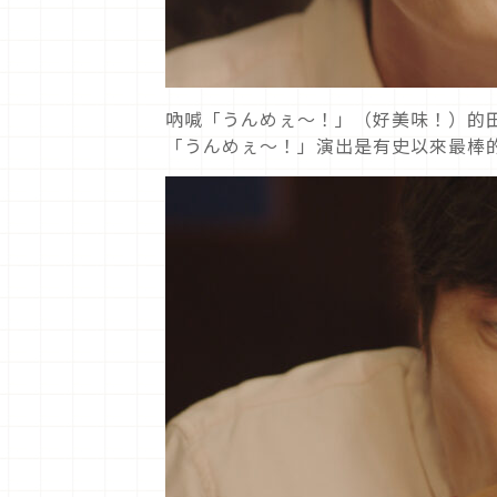
吶喊「うんめぇ〜！」（好美味！）的
「うんめぇ〜！」演出是有史以來最棒