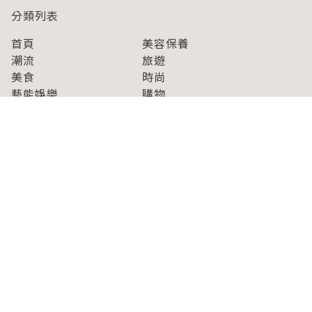
分類列表
首頁
美容保養
潮流
旅遊
美食
時尚
藝能娛樂
購物
關於Japaholic
關於我們
免責事項
寫手招募
Japaholic Girls招募
廣告、合作洽談
關鍵字列表
お問い合わせ