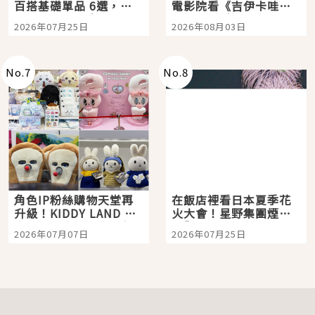
百搭基礎單品 6選，閉
電影院看《吉伊卡哇》
眼全收也不心疼
嗎？日本重金屬樂團
2026年07月25日
2026年08月03日
「打首」會長與nagano
老師一同給出了答案
No.
7
No.
8
角色IP粉絲購物天堂再
在飯店裡看日本夏季花
升級！KIDDY LAND 原
火大會！星野集團煙火
宿店吉伊卡哇迎客，新
景觀飯店6選，讓你不用
2026年07月07日
2026年07月25日
開幕 OMOKADO 店3分
人擠人悠閒欣賞
即達