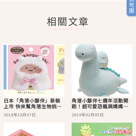
旅日地圖
相關文章
日本「角落小夥伴」新裝
角落小夥伴七週年活動開
上市 快來幫角落生物挑件
跑！超可愛恐龍與媽媽聯
可愛的斗篷吧！
手出擊
2018年10月07日
2019年02月05日