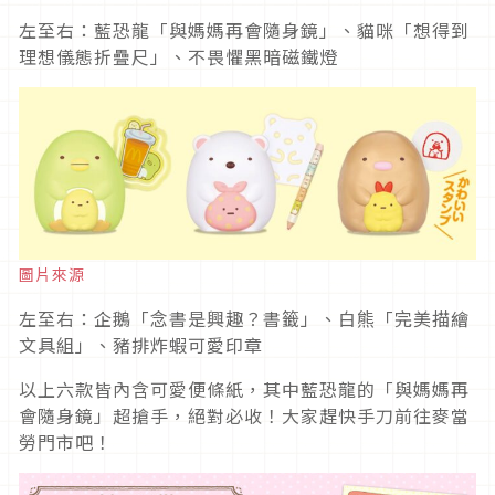
左至右：藍恐龍「與媽媽再會隨身鏡」、貓咪「想得到
理想儀態折疊尺」、不畏懼黑暗磁鐵燈
圖片來源
左至右：企鵝「念書是興趣？書籤」、白熊「完美描繪
文具組」、豬排炸蝦可愛印章
以上六款皆內含可愛便條紙，其中藍恐龍的「與媽媽再
會隨身鏡」超搶手，絕對必收！大家趕快手刀前往麥當
勞門市吧！