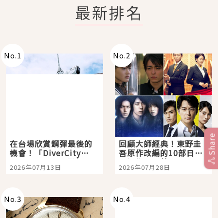
最新排名
No.
1
No.
2
Share
在台場欣賞鋼彈最後的
回顧大師經典！東野圭
機會！「DiverCity
吾原作改編的10部日本
Tokyo Plaza」搭船、
影視作品推薦
2026年07月13日
2026年07月28日
購物、美食及夜景，一
次全體驗
No.
3
No.
4