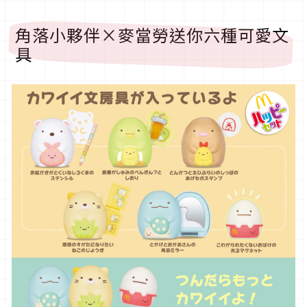
角落小夥伴×麥當勞送你六種可愛文
具