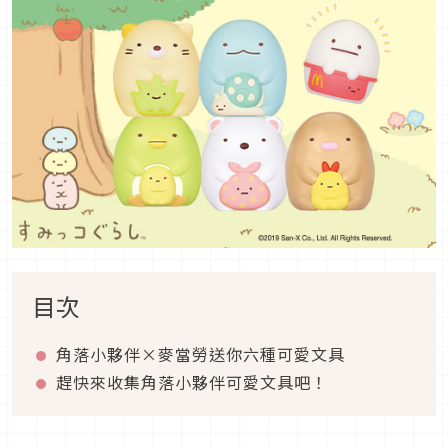
目次
角落小夥伴×麥當勞送你六種可愛文具
趕快來收集角落小夥伴可愛文具吧！