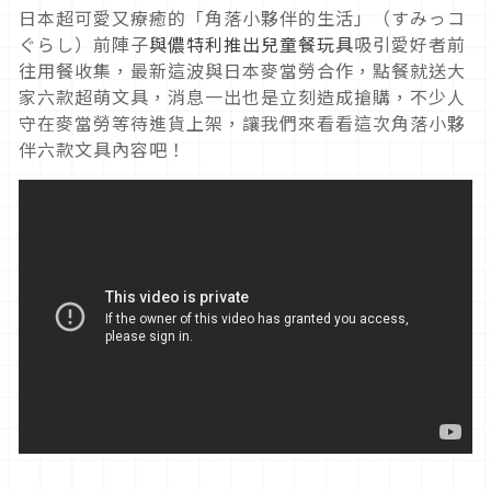
日本超可愛又療癒的「角落小夥伴的生活」（すみっコ
ぐらし）前陣子
與儂特利推出兒童餐玩具
吸引愛好者前
往用餐收集，最新這波與日本麥當勞合作，點餐就送大
家六款超萌文具，消息一出也是立刻造成搶購，不少人
守在麥當勞等待進貨上架，讓我們來看看這次角落小夥
伴六款文具內容吧！