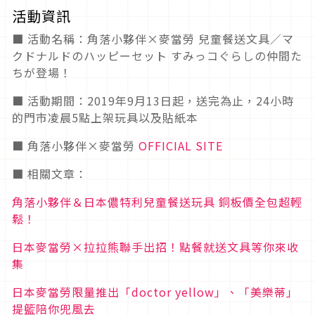
活動資訊
■ 活動名稱：角落小夥伴×麥當勞 兒童餐送文具／マ
クドナルドのハッピーセット すみっコぐらしの仲間た
ちが登場！
■ 活動期間：2019年9月13日起，送完為止，24小時
的門市凌晨5點上架玩具以及貼紙本
■ 角落小夥伴×麥當勞
OFFICIAL SITE
■ 相關文章：
角落小夥伴＆日本儂特利兒童餐送玩具 銅板價全包超輕
鬆！
日本麥當勞×拉拉熊聯手出招！點餐就送文具等你來收
集
日本麥當勞限量推出「doctor yellow」、「美樂蒂」
提籃陪你兜風去