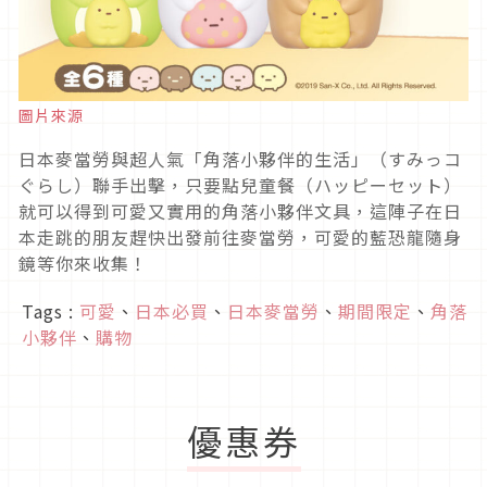
圖片來源
日本麥當勞與超人氣「角落小夥伴的生活」（すみっコ
ぐらし）聯手出擊，只要點兒童餐（ハッピーセット）
就可以得到可愛又實用的角落小夥伴文具，這陣子在日
本走跳的朋友趕快出發前往麥當勞，可愛的藍恐龍隨身
鏡等你來收集！
Tags :
可愛
、
日本必買
、
日本麥當勞
、
期間限定
、
角落
小夥伴
、
購物
優惠券