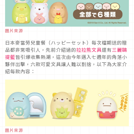
圖片來源
日本麥當勞兒童餐（ハッピーセット）每次檔期送的贈
品都非常吸引人，先前介紹過的
拉拉熊文具
還有
三麗鷗
提籃
皆引爆收集熱潮，這次由今年邁入七週年的角落小
夥伴出擊，六款可愛文具讓人難以割捨，以下為大家介
紹每款內容：
圖片來源