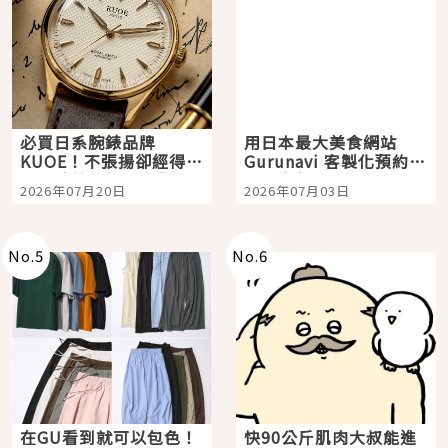
必買日系腕錶品牌
用日本最大美食網站
KUOE！不張揚卻經得起
Gurunavi 客製化預約九
時間洗鍊的經典之作五
大都市餐廳，打造專屬
2026年07月20日
2026年07月03日
選
美食體驗！
No.
5
No.
6
在GU看到就可以包色！
快90公斤肌肉大叔能進