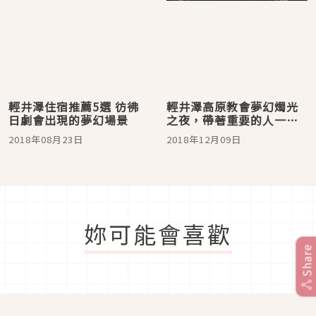
輕井澤住宿推薦5選 彷彿
輕井澤高原教會夢幻燭光
日劇會出現的夢幻場景
之夜，帶著重要的人一起
在森林裡過冬日聖誕！
2018年08月23日
2018年12月09日
妳可能會喜歡
Share