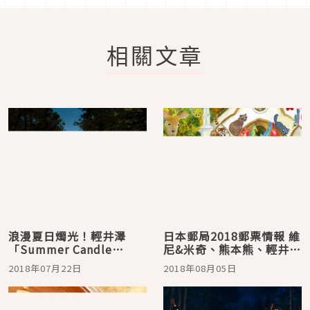
相關文章
浪漫夏日燭光！輕井澤
日本郵局2018郵票情報 維
「Summer Candle
尼&米奇、熊本熊、輕井澤
Night 2018」帶給你最夢
限定款
2018年07月22日
2018年08月05日
幻的八月