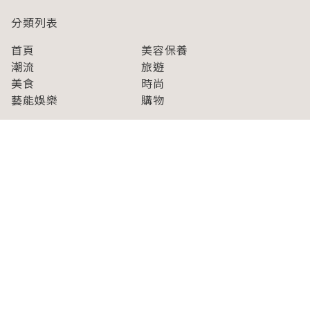
分類列表
首頁
美容保養
潮流
旅遊
美食
時尚
藝能娛樂
購物
關於Japaholic
關於我們
免責事項
寫手招募
Japaholic Girls招募
廣告、合作洽談
關鍵字列表
お問い合わせ