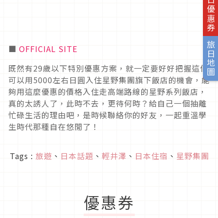
旅日優惠券
旅日地圖
■
OFFICIAL SITE
既然有29歲以下特別優惠方案，就一定要好好把握這個
可以用5000左右日圓入住星野集團旗下飯店的機會，能
夠用這麼優惠的價格入住走高端路線的星野系列飯店，
真的太誘人了，此時不去，更待何時？給自己一個抽離
忙碌生活的理由吧，是時候聯絡你的好友，一起重溫學
生時代那種自在悠閒了！
Tags :
旅遊
、
日本話題
、
輕井澤
、
日本住宿
、
星野集團
優惠券