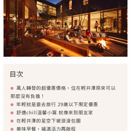
目次
萬人轉發的超優惠價格，住在輕井澤原來可以
那麼沒有負擔！
年輕就是要去旅行 29歲以下限定優惠
舒適chill溫馨小窩 就像來到朋友家
在輕井澤的星空下被浪漫包圍
美味早餐，補滿活力再啟程