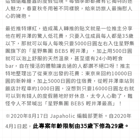
這個遠離塵囂的度假仙境。每個季節都擁有它獨特的迷
人魅力，春夏秋冬用著不同樣貌，給來訪旅人最撫慰人
心的擁抱。
最近推特爆紅，造成萬人轉推的貼文就是一位推主分享
他在輕井澤的驚人低花費，只要入住成員每人都是35歲
以下，那就可以每人每晚只要5000日圓左右入住星野集
團旗下的「星野集團 BEB5 輕井澤」，加上用500日圓
就可以泡上舒服的天然溫泉，甚至還有24小時輕食
bar，自在慢活的體驗讓去過的人都讚不絕口呀！推主
特地整理出了從東京出發的花費：東京來回約10000日
圓的新幹線，加上5000日圓的住宿費，從輕井澤車站到
飯店計程車約1000日圓，沒想到只要16000日圓左右就
可以到有錢人的度假勝地好好休息，太令人心動了，難
怪令人不禁喊出「星野集團 BEB5 輕井澤最高」！
※2020年8月17日 Japaholic 編輯部更新。自2020年
此專案年齡限制由35歲下修為29歲。
4月1日起，