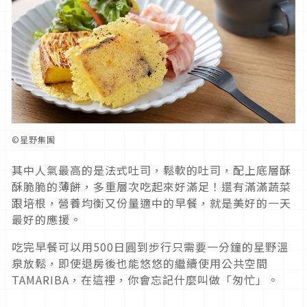
©星野集團
其中人氣最高的是法式吐司，鬆軟的吐司，配上底層酥
酥脆脆的薄餅，多重層次吃起來好滿足！還有滿滿蔬菜
跟培根，營養均衡又份量適中的早餐，就是美好的一天
最好的應援。
吃完早餐可以用500日圓到步行只需要一分鐘的星野溫
泉放鬆，即使退房後也能悠悠的繼續使用公共空間
TAMARIBA，在這裡，你會忘記什麼叫做「匆忙」。