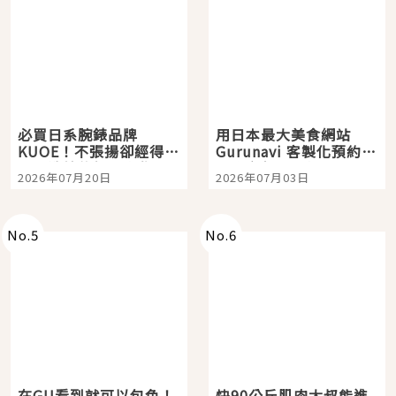
必買日系腕錶品牌
用日本最大美食網站
KUOE！不張揚卻經得起
Gurunavi 客製化預約九
時間洗鍊的經典之作五
大都市餐廳，打造專屬
2026年07月20日
2026年07月03日
選
美食體驗！
No.
5
No.
6
在GU看到就可以包色！
快90公斤肌肉大叔能進