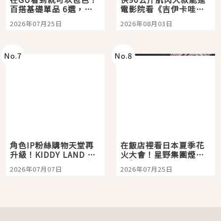
百搭基礎單品 6選，閉
電影院看《吉伊卡哇》
眼全收也不心疼
嗎？日本重金屬樂團
2026年07月25日
2026年08月03日
「打首」會長與nagano
老師一同給出了答案
No.
7
No.
8
角色IP粉絲購物天堂再
在飯店裡看日本夏季花
升級！KIDDY LAND 原
火大會！星野集團煙火
宿店吉伊卡哇迎客，新
景觀飯店6選，讓你不用
2026年07月07日
2026年07月25日
開幕 OMOKADO 店3分
人擠人悠閒欣賞
即達