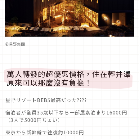
©星野集團
萬人轉發的超優惠價格，住在輕井澤
原來可以那麼沒有負擔！
星野リゾートBEB5最高だった????
宿泊者が全員35歳以下なら一部屋素泊まり16000円
（3人で5000円ちょい）
東京から新幹線で往復約10000円