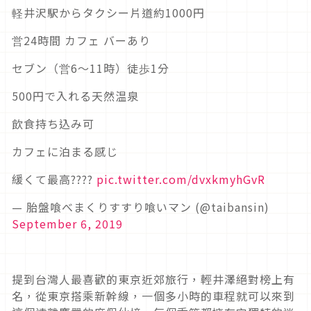
軽井沢駅からタクシー片道約1000円
営24時間 カフェ バーあり
セブン（営6〜11時）徒歩1分
500円で入れる天然温泉
飲食持ち込み可
カフェに泊まる感じ
緩くて最高????
pic.twitter.com/dvxkmyhGvR
— 胎盤喰べまくりすすり喰いマン (@taibansin)
September 6, 2019
提到台灣人最喜歡的東京近郊旅行，輕井澤絕對榜上有
名，從東京搭乘新幹線，一個多小時的車程就可以來到