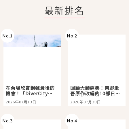
最新排名
No.
1
No.
2
在台場欣賞鋼彈最後的
回顧大師經典！東野圭
機會！「DiverCity
吾原作改編的10部日本
Tokyo Plaza」搭船、
影視作品推薦
2026年07月13日
2026年07月28日
購物、美食及夜景，一
次全體驗
No.
3
No.
4