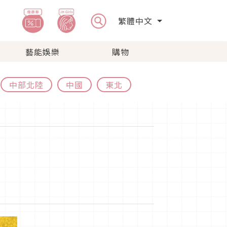
繁體中文
藝能娛樂
購物
中部北陸
中國
東北