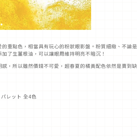
愛的重點色，相當具有玩心的粉狀眼影盤。粉質細緻、不論
添加了生薑根油，可以讓眼周維持明亮不暗沉！
明感，所以雖然價錢不可愛，超春夏的橘黃配色依然是賣到
ウパレット 全4色