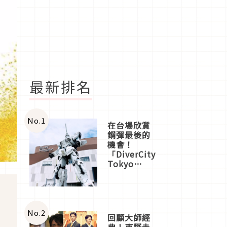
最新排名
No.
1
在台場欣賞
鋼彈最後的
機會！
「DiverCity
Tokyo
Plaza」搭
船、購物、
美食及夜
景，一次全
體驗
No.
2
回顧大師經
典！東野圭