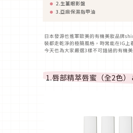
2.生薑眼影盤
3.亞麻保濕指甲油
日本發源也進軍歐美的有機美妝品牌sh
裝都走乾淨的極簡風格，時常能在IG上
今天也為大家嚴選3樣不可錯過的有機
1.唇部精萃唇蜜（全2色