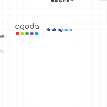
景觀飯店6
選，讓你不
用人擠人悠
閒欣賞
是顯
缺貨