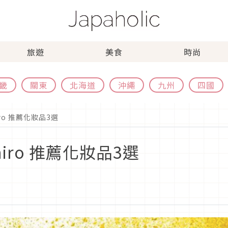
旅遊
美食
時尚
畿
關東
北海道
沖繩
九州
四國
ro 推薦化妝品3選
iro 推薦化妝品3選