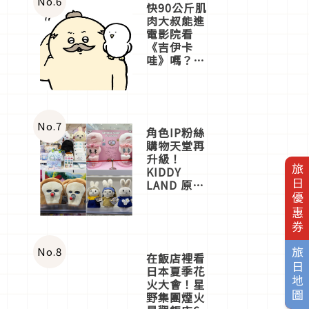
No.
6
快90公斤肌
肉大叔能進
電影院看
《吉伊卡
哇》嗎？日
本重金屬樂
團「打首」
會長與
nagano老師
一同給出了
No.
7
角色IP粉絲
答案
購物天堂再
升級！
旅日優惠券
KIDDY
LAND 原宿
店吉伊卡哇
迎客，新開
幕
OMOKADO
店3分即達
No.
8
旅日地圖
在飯店裡看
日本夏季花
火大會！星
野集團煙火