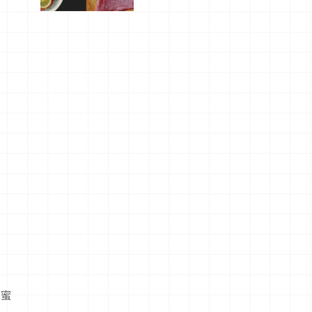
屬美食體
驗！
修
唇蜜