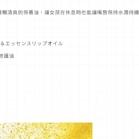
膚觸清爽的保養油，讓女孩在休息時也能讓嘴唇保持水潤持
ー＆エッセンスリップオイル
修護油