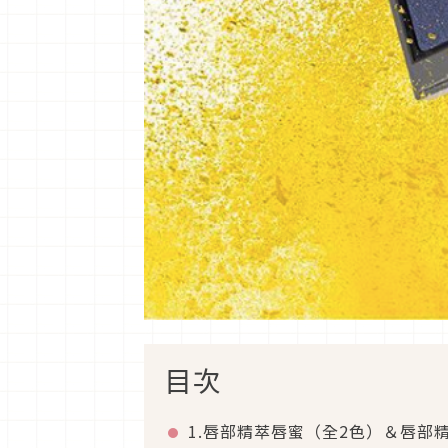
目次
1.唇部精萃唇蜜（全2色）＆唇部