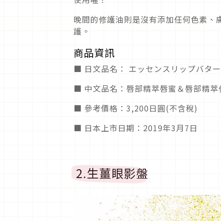
晚間的修護油則是沒有添加任何色素、
護。
商品資訊
■ 日文品名： エッセンスリップバタ
■ 中文品名：唇部精萃唇蜜＆唇部精萃
■ 參考價格：3,200日圓(不含稅)
■ 日本上市日期：2019年3月7日
2.生薑眼影盤