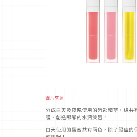
圖片來源
分成白天及夜晚使用的唇部精萃，總共
護，創造嘟嘟的水潤雙唇！
白天使用的唇蜜共有兩色，除了絕佳的
使用喔！