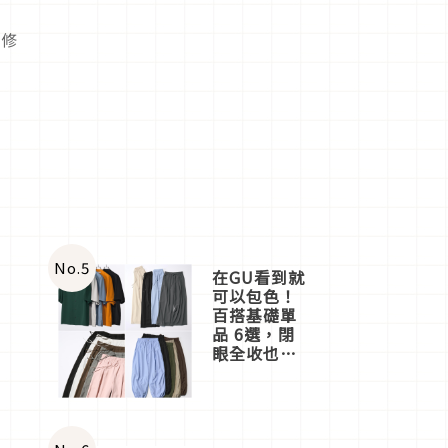
續修
No.
5
在GU看到就
可以包色！
百搭基礎單
品 6選，閉
眼全收也不
心疼