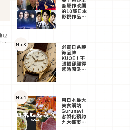
吾原作改編
的10部日本
影視作品推
薦
連包
外，
No.
3
必買日系腕
錶品牌
KUOE！不
張揚卻經得
起時間洗鍊
的經典之作
五選
No.
4
用日本最大
美食網站
Gurunavi
客製化預約
九大都市餐
廳，打造專