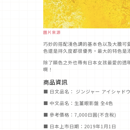
圖片來源
巧妙的搭配淺色調的基本色以及大膽可
色還是持久度都很優秀。最大的特色是
除了顯色之外也帶有日本女孩最愛的透
啊！
商品資訊
■ 日文品名： ジンジャー アイシャド
■ 中文品名：生薑眼影盤 全4色
■ 參考價格：7,000日圓(不含稅)
■ 日本上市日期：2019年1月1日