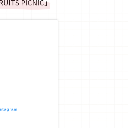
ITS PICNIC」
nstagram