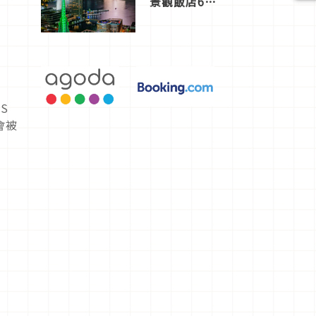
景觀飯店6
選，讓你不
用人擠人悠
閒欣賞
S
會被