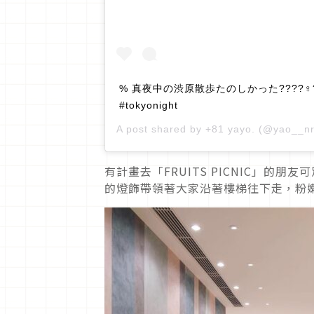
% 真夜中の渋原散歩たのしかった????‍♀️????‍♀
#tokyonight
A post shared by
+81 yayo.
(@yao__nr
有計畫去「FRUITS PICNIC」的朋
的燈飾帶領著大家沿著樓梯往下走，粉