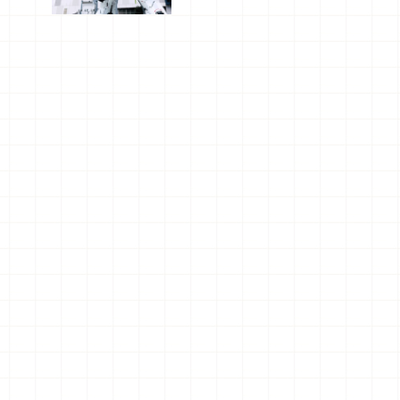
船、購物、
美食及夜
景，一次全
體驗