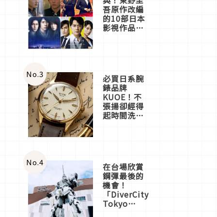
吾原作改編
的10部日本
影視作品推
薦
No.
3
必買日系腕
錶品牌
KUOE！不
張揚卻經得
起時間洗鍊
的經典之作
五選
No.
4
在台場欣賞
鋼彈最後的
機會！
「DiverCity
Tokyo
Plaza」搭