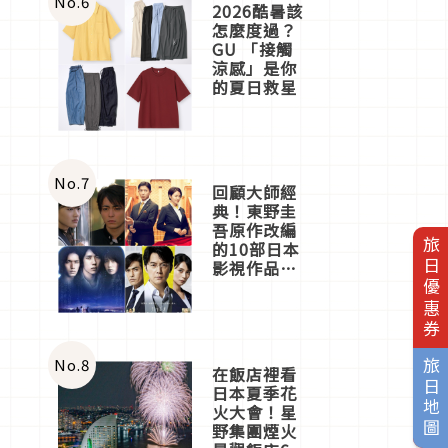
No.
6
2026酷暑該
怎麼度過？
GU 「接觸
涼感」是你
的夏日救星
No.
7
回顧大師經
典！東野圭
吾原作改編
旅日優惠券
的10部日本
影視作品推
薦
No.
8
旅日地圖
在飯店裡看
日本夏季花
火大會！星
野集團煙火