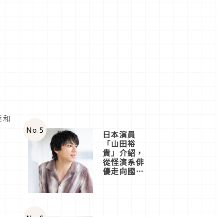
柔和
No.
5
日本演員
「山田裕
貴」介紹，
從怪演系俳
優走向國民
級日劇主角