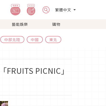
繁體中文
藝能娛樂
購物
中部北陸
中國
東北
UITS PICNIC」