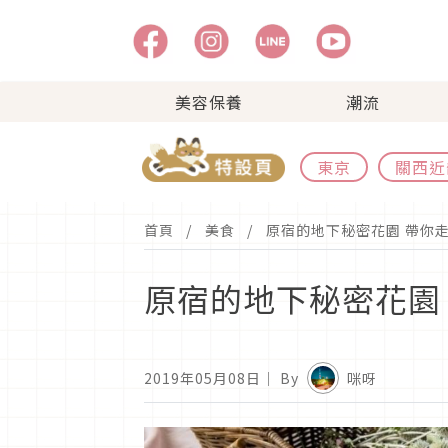
美容保養
潮流
東京
關西近
首頁
美食
原宿的地下秘密花園 帶你走進如
原宿的地下秘密花園 帶
2019年05月08日
｜ By
咪呀