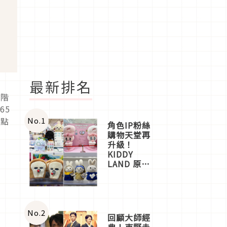
最新排名
髦階
65
No.
1
地點
角色IP粉絲
購物天堂再
升級！
KIDDY
LAND 原宿
店吉伊卡哇
迎客，新開
幕
OMOKADO
店3分即達
No.
2
回顧大師經
典！東野圭