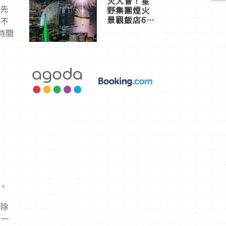
火大會！星
，先
野集團煙火
景觀飯店6
！不
選，讓你不
時間
用人擠人悠
閒欣賞
。
消除
正一