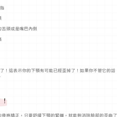
手指
果
的舌頭或是嘴巴內側
痛
意了！這表示你的下顎有可能已經歪掉了！如果你不管它的話
。
」！
的骨格矯正，只要舒緩下顎的緊繃，就能夠消除臉部的歪曲