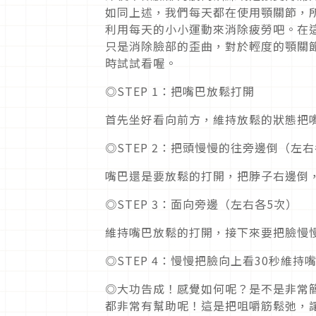
如同上述，我們每天都在使用顎關節，
利用每天的小小運動來消除疲勞吧。在
只是消除臉部的歪曲，對於輕度的顎關
時試試看喔。
◎STEP 1：把嘴巴放鬆打開
首先坐好看向前方，維持放鬆的狀態把
◎STEP 2：把頭慢慢的往旁邊倒（左右
嘴巴還是要放鬆的打開，把脖子右邊倒
◎STEP 3：面向旁邊（左右各5次）
維持嘴巴放鬆的打開，接下來要把臉慢
◎STEP 4：慢慢把臉向上看30秒維
◎大功告成！感覺如何呢？是不是非常
都非常有幫助呢！這是把咀嚼筋鬆弛，