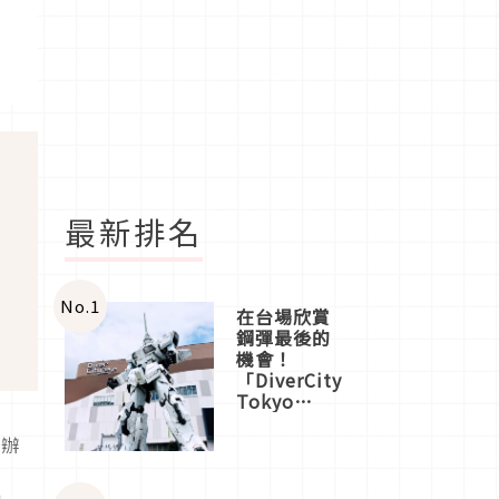
最新排名
No.
1
在台場欣賞
鋼彈最後的
機會！
「DiverCity
Tokyo
Plaza」搭
船、購物、
沒辦
美食及夜
時
景，一次全
」