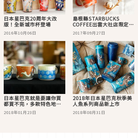
日本星巴克20周年大改
島根縣STARBUCKS
版！全新城市杯登場
COFFEE出雲大社店限定，
絕美的緣結杯怎能不收
2016年10月06日
2017年09月27日
藏！
日本星巴克就是要讓你買
2018年日本星巴克秋季美
都買不完，多款特色地域
人魚系列商品新上市
限定美杯都在這裡！
2018年01月23日
2018年08月31日