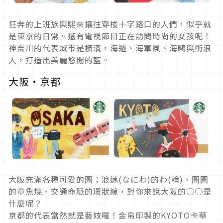
狂奔的上班族與熙來攘往穿梭十字路口的人們，似乎就
是東京的日常。還有電視節目正在訪問時尚的女孩呢！
神奈川的代表城市是橫濱，海邊、海軍風、海鷗與衝浪
人，打造出美麗悠閒的藍。
大阪・京都
大阪充滿各種可愛的圓；浪速(なにわ)的わ(輪)、圓圓
的章魚燒、交通命脈的環狀線，對你來說大阪的○○是
什麼呢？
京都的代表當然就是藝妓囉！金帛印製的KYOTO卡華