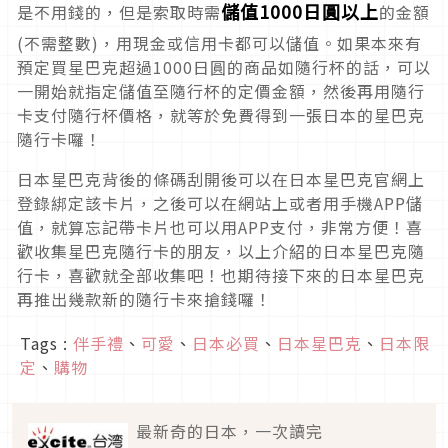
儲值1000日圓以上
是不用錢的，但是索取時需
的金額
(不需整數)，用現金或信用卡都可以儲值。如果本來有
預定買星巴克超過1000日圓的商品如隨行杯的話，可以
一開始就指定儲值至隨行杯的定價金額，然後再用隨行
卡支付隨行杯價格，就等於免費得到一張日本的星巴克
隨行卡囉！
日本星巴克背後的條碼刮開後可以在日本星巴克官網上
登錄綁定該卡片，之後可以在網站上或者用手機APP儲
值，就算忘記帶卡片也可以用APP支付，非常方便！喜
歡收集星巴克隨行卡的朋友，以上介紹的日本星巴克隨
行卡，喜歡就全部收集吧！也期待接下來的日本星巴克
再推出幾款新的隨行卡來搶錢囉！
Tags :
伴手禮
、
可愛
、
日本必買
、
日本星巴克
、
日本限
定
、
購物
最新奇的日本，一次讀完