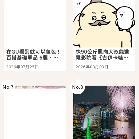
在GU看到就可以包色！
快90公斤肌肉大叔能進
百搭基礎單品 6選，閉
電影院看《吉伊卡哇》
眼全收也不心疼
嗎？日本重金屬樂團
2026年07月25日
2026年08月03日
「打首」會長與nagano
老師一同給出了答案
No.
7
No.
8