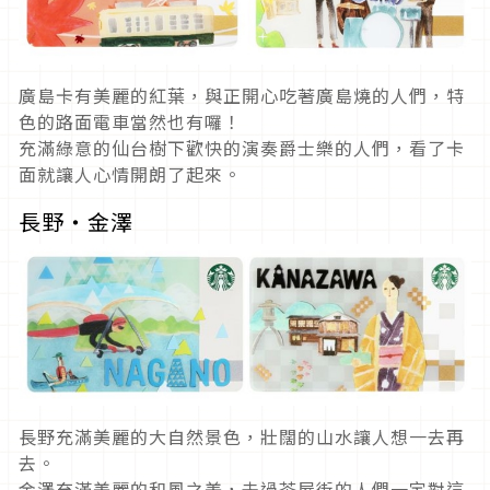
廣島卡有美麗的紅葉，與正開心吃著廣島燒的人們，特
色的路面電車當然也有囉！
充滿綠意的仙台樹下歡快的演奏爵士樂的人們，看了卡
面就讓人心情開朗了起來。
長野・金澤
長野充滿美麗的大自然景色，壯闊的山水讓人想一去再
去。
金澤充滿美麗的和風之美，去過茶屋街的人們一定對這