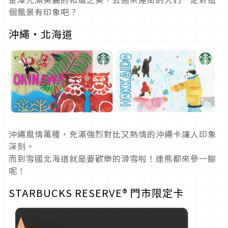
個風景有印象吧？
沖繩・北海道
沖繩風情萬種，充滿強烈對比又熱情的沖繩卡讓人印象
深刻。
而到雪國北海道就是要歡樂的滑雪啦！連熊都來參一腳
呢！
STARBUCKS RESERVE® 門市限定卡