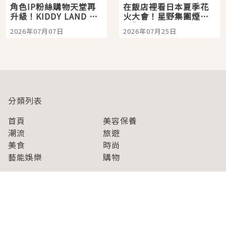
角色IP粉絲購物天堂再
在飯店裡看日本夏季花
升級！KIDDY LAND 原
火大會！星野集團煙火
宿店吉伊卡哇迎客，新
景觀飯店6選，讓你不用
2026年07月07日
2026年07月25日
開幕 OMOKADO 店3分
人擠人悠閒欣賞
即達
分類列表
首頁
美容保養
潮流
旅遊
美食
時尚
藝能娛樂
購物
關於Japaholic
關於我們
免責事項
寫手招募
Japaholic Girls招募