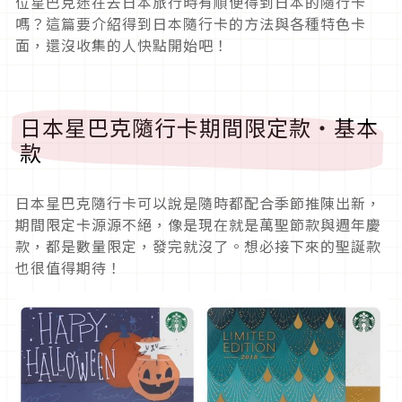
位星巴克迷在去日本旅行時有順便得到日本的隨行卡
嗎？這篇要介紹得到日本隨行卡的方法與各種特色卡
面，還沒收集的人快點開始吧！
日本星巴克隨行卡期間限定款・基本
款
日本星巴克隨行卡可以說是隨時都配合季節推陳出新，
期間限定卡源源不絕，像是現在就是萬聖節款與週年慶
款，都是數量限定，發完就沒了。想必接下來的聖誕款
也很值得期待！