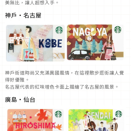
美無比，讓人超想入手。
神戶・名古屋
神戶街道時尚又充滿異國風情，在這裡散步逛街讓人覺
得好優雅。
名古屋代表的紅味增色卡面上描繪了名古屋的風景。
廣島・仙台