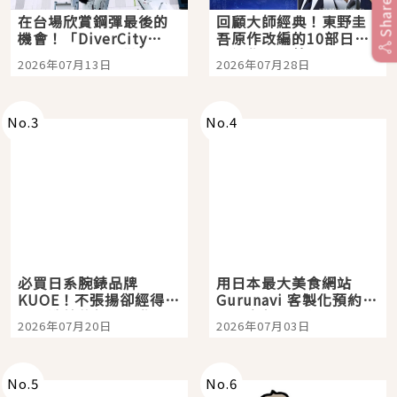
Share
在台場欣賞鋼彈最後的
回顧大師經典！東野圭
機會！「DiverCity
吾原作改編的10部日本
Tokyo Plaza」搭船、
影視作品推薦
2026年07月13日
2026年07月28日
購物、美食及夜景，一
次全體驗
No.
3
No.
4
必買日系腕錶品牌
用日本最大美食網站
KUOE！不張揚卻經得起
Gurunavi 客製化預約九
時間洗鍊的經典之作五
大都市餐廳，打造專屬
2026年07月20日
2026年07月03日
選
美食體驗！
No.
5
No.
6