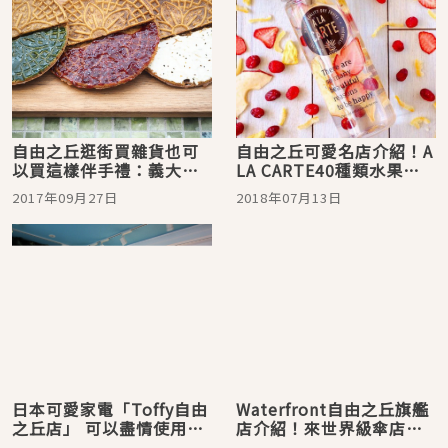
自由之丘逛街買雜貨也可
自由之丘可愛名店介紹！A
以買這樣伴手禮：義大利
LA CARTE40種類水果乾
餅乾專賣店チャルダ
隨你挑！
2017年09月27日
2018年07月13日
日本可愛家電「Toffy自由
Waterfront自由之丘旗艦
之丘店」 可以盡情使用烤
店介紹！來世界級傘店挑
麵包神器的咖啡廳
把可愛實用的傘吧！