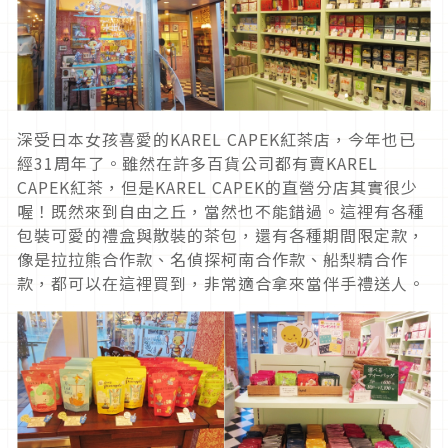
深受日本女孩喜愛的KAREL CAPEK紅茶店，今年也已
經31周年了。雖然在許多百貨公司都有賣KAREL
CAPEK紅茶，但是KAREL CAPEK的直營分店其實很少
喔！既然來到自由之丘，當然也不能錯過。這裡有各種
包裝可愛的禮盒與散裝的茶包，還有各種期間限定款，
像是拉拉熊合作款、名偵探柯南合作款、船梨精合作
款，都可以在這裡買到，非常適合拿來當伴手禮送人。