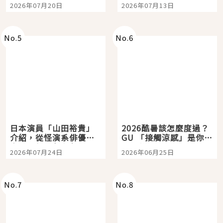
時間洗鍊的經典之作五
Tokyo Plaza」搭船、
2026年07月20日
2026年07月13日
選
購物、美食及夜景，一
次全體驗
No.
5
No.
6
日本演員「山田裕貴」
2026酷暑該怎麼度過？
介紹，從怪演系俳優走
GU 「接觸涼感」是你的
向國民級日劇主角
夏日救星
2026年07月24日
2026年06月25日
No.
7
No.
8