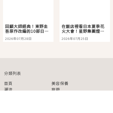
回顧大師經典！東野圭
在飯店裡看日本夏季花
吾原作改編的10部日本
火大會！星野集團煙火
影視作品推薦
景觀飯店6選，讓你不用
2026年07月28日
2026年07月25日
人擠人悠閒欣賞
分類列表
首頁
美容保養
潮流
旅遊
美食
時尚
藝能娛樂
購物