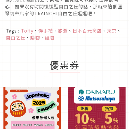
心！如果沒有時間慢慢逛自由之丘的話，那就來這個匯
聚精華店家的TRAINCHI自由之丘逛逛吧！
Tags :
Toffy
、
伴手禮
、
旅遊
、
日本百元商店
、
東京
、
自由之丘
、
購物
、
麵包
優惠券