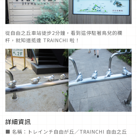
從自由之丘車站徒步2分鐘，看到這停駐著鳥兒的欄
杆，就知道抵達 TRAINCHI 啦！
詳細資訊
■ 名稱：トレインチ自由が丘／TRAINCHI 自由之丘