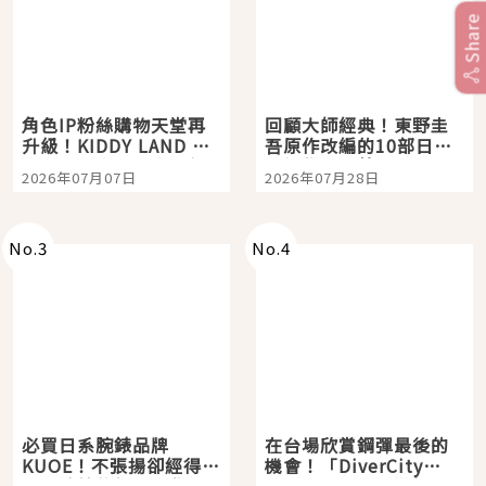
Share
角色IP粉絲購物天堂再
回顧大師經典！東野圭
升級！KIDDY LAND 原
吾原作改編的10部日本
宿店吉伊卡哇迎客，新
影視作品推薦
2026年07月07日
2026年07月28日
開幕 OMOKADO 店3分
即達
No.
3
No.
4
必買日系腕錶品牌
在台場欣賞鋼彈最後的
KUOE！不張揚卻經得起
機會！「DiverCity