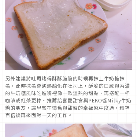
另外建議將吐司烤得酥酥脆脆的時候再抹上牛奶糖抹
醬，此時抹醬會遇熱融化在吐司上，酥脆的口感與香濃
的牛奶糖風味吃進嘴裡像一款溫熱的甜點，再搭配一杯
咖啡或紅茶更棒。推薦給喜愛甜食與PEKO醬Milky牛奶
糖的朋友，讓早餐在懷舊與甜蜜的幸福感中度過，精神
百倍後再來面對一天的工作。