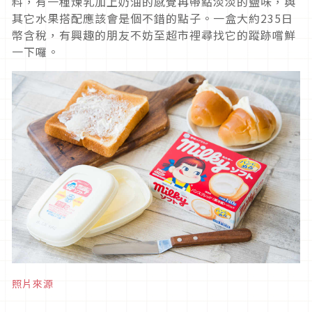
料，有一種煉乳加上奶油的感覺再帶點淡淡的鹽味，與
其它水果搭配應該會是個不錯的點子。一盒大約235日
幣含稅，有興趣的朋友不妨至超市裡尋找它的蹤跡嚐鮮
一下囉。
照片來源