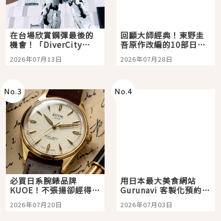
在台場欣賞鋼彈最後的
回顧大師經典！東野圭
機會！「DiverCity
吾原作改編的10部日本
Tokyo Plaza」搭船、
影視作品推薦
2026年07月13日
2026年07月28日
購物、美食及夜景，一
次全體驗
No.
3
No.
4
必買日系腕錶品牌
用日本最大美食網站
KUOE！不張揚卻經得起
Gurunavi 客製化預約九
時間洗鍊的經典之作五
大都市餐廳，打造專屬
2026年07月20日
2026年07月03日
選
美食體驗！