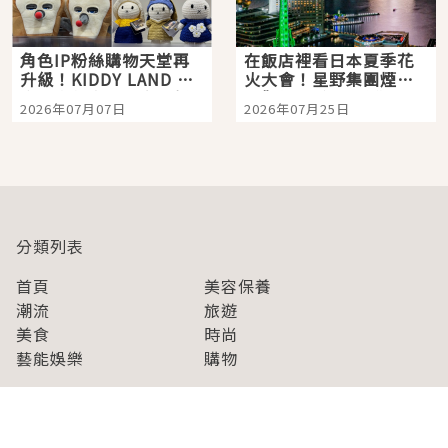
角色IP粉絲購物天堂再
在飯店裡看日本夏季花
升級！KIDDY LAND 原
火大會！星野集團煙火
宿店吉伊卡哇迎客，新
景觀飯店6選，讓你不用
2026年07月07日
2026年07月25日
開幕 OMOKADO 店3分
人擠人悠閒欣賞
即達
分類列表
首頁
美容保養
潮流
旅遊
美食
時尚
藝能娛樂
購物
關於Japaholic