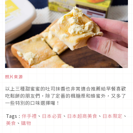
照片來源
以上三種甜蜜蜜的吐司抹醬也非常適合推薦給早餐喜歡
吃鬆餅的朋友們，除了定番的楓糖漿和蜂蜜外，又多了
一些特別的口味選擇囉！
Tags :
伴手禮
、
日本必買
、
日本超商美食
、
日本限定
、
美食
、
購物