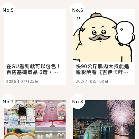
No.
5
No.
6
在GU看到就可以包色！
快90公斤肌肉大叔能進
百搭基礎單品 6選，閉
電影院看《吉伊卡哇》
眼全收也不心疼
嗎？日本重金屬樂團
2026年07月25日
2026年08月03日
「打首」會長與nagano
老師一同給出了答案
No.
7
No.
8