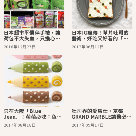
日本超市平價伴手禮，讓
日本IG瘋傳！單片吐司的
荷包不大失血，只擔心行
藝術，好吃又好看的「花
李過重！
樣吐司」
2016年12月27日
2017年06月14日
只在大阪「Blue
吐司界的愛馬仕，京都
Jean」！萌萌必吃：色鉛
GRAND MARBLE請務必來
筆蛋糕捲、貓咪吐司、貓
嘗嘗看！
2017年08月18日
2017年09月17日
掌達克瓦茲