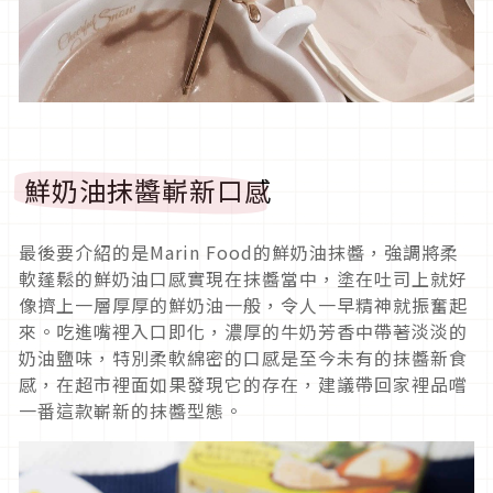
鮮奶油抹醬嶄新口感
最後要介紹的是Marin Food的鮮奶油抹醬，強調將柔
軟蓬鬆的鮮奶油口感實現在抹醬當中，塗在吐司上就好
像擠上一層厚厚的鮮奶油一般，令人一早精神就振奮起
來。吃進嘴裡入口即化，濃厚的牛奶芳香中帶著淡淡的
奶油鹽味，特別柔軟綿密的口感是至今未有的抹醬新食
感，在超市裡面如果發現它的存在，建議帶回家裡品嚐
一番這款嶄新的抹醬型態。