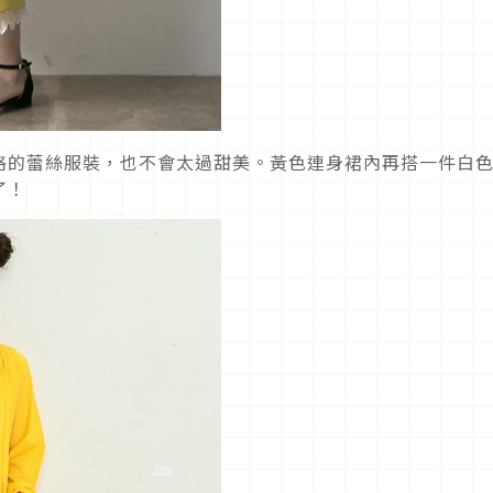
格的蕾絲服裝，也不會太過甜美。黃色連身裙內再搭一件白
了！