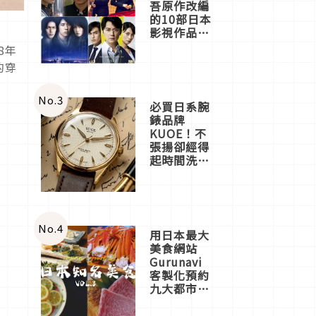
吾原作改編
的10部日本
影視作品推
薦
8年
的穿
No.
3
必買日系腕
錶品牌
KUOE！不
張揚卻經得
起時間洗鍊
的經典之作
五選
No.
4
用日本最大
美食網站
Gurunavi
客製化預約
九大都市餐
廳，打造專
屬美食體