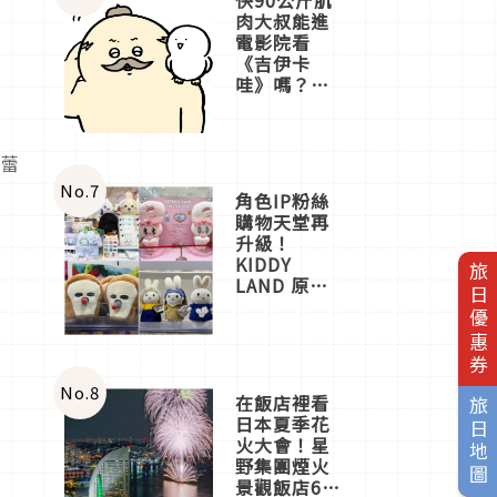
肉大叔能進
電影院看
《吉伊卡
哇》嗎？日
本重金屬樂
團「打首」
會長與
色蕾
nagano老師
一同給出了
No.
7
角色IP粉絲
答案
購物天堂再
升級！
KIDDY
旅日優惠券
LAND 原宿
店吉伊卡哇
迎客，新開
幕
OMOKADO
店3分即達
No.
8
在飯店裡看
旅日地圖
日本夏季花
火大會！星
野集團煙火
景觀飯店6