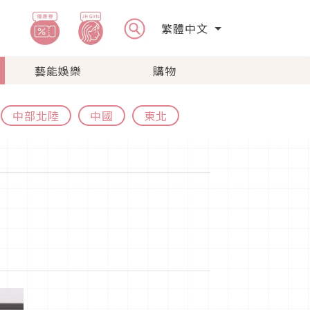
繁體中文
藝能娛樂
購物
中部北陸
中國
東北