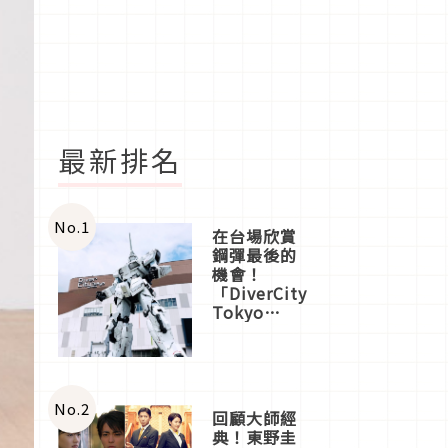
最新排名
No.
1
在台場欣賞
鋼彈最後的
機會！
「DiverCity
Tokyo
Plaza」搭
船、購物、
美食及夜
景，一次全
體驗
No.
2
回顧大師經
典！東野圭