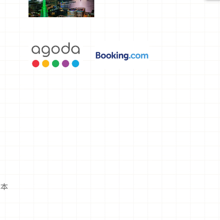
選，讓你不
用人擠人悠
閒欣賞
基本