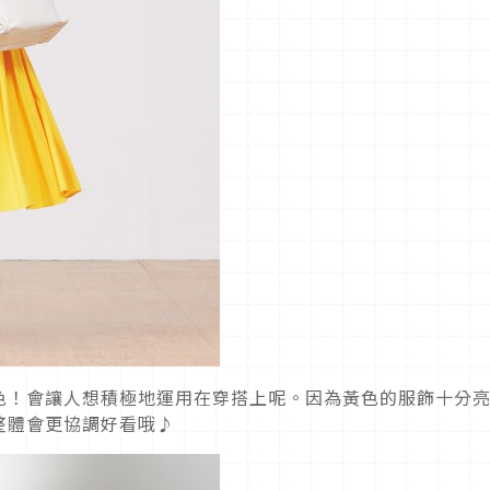
色！會讓人想積極地運用在穿搭上呢。因為黃色的服飾十分
整體會更協調好看哦♪