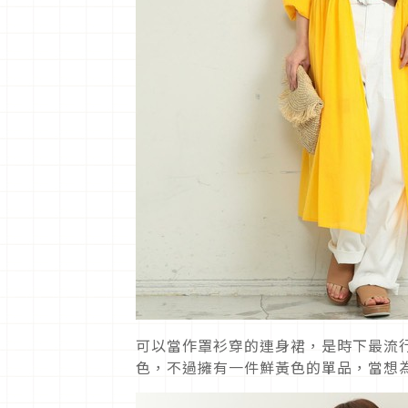
可以當作罩衫穿的連身裙，是時下最流
色，不過擁有一件鮮黃色的單品，當想