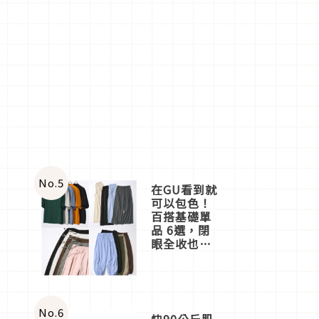
No.
5
在GU看到就
可以包色！
百搭基礎單
品 6選，閉
眼全收也不
心疼
No.
6
快90公斤肌