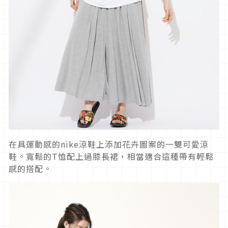
在具運動感的nike涼鞋上添加花卉圖案的一雙可愛涼
鞋。寬鬆的T恤配上過膝長裙，相當適合這種帶有輕鬆
感的搭配。