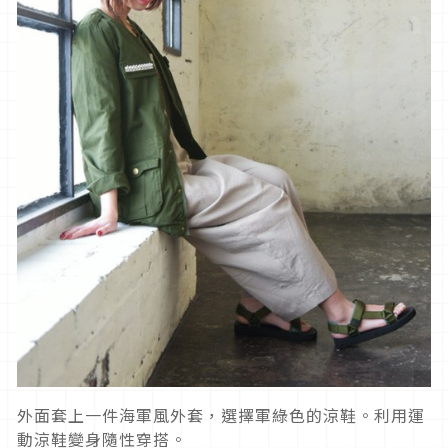
外面套上一件海軍風外套，選擇軍綠色的涼鞋。利用運
動涼鞋變身隨性穿搭。