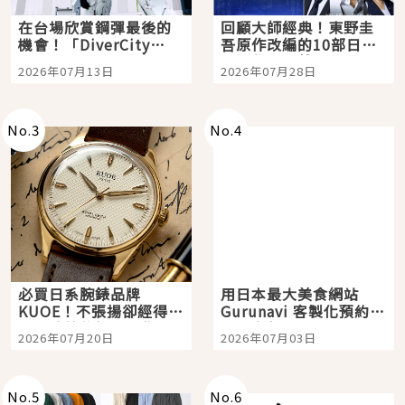
在台場欣賞鋼彈最後的
回顧大師經典！東野圭
機會！「DiverCity
吾原作改編的10部日本
Tokyo Plaza」搭船、
影視作品推薦
2026年07月13日
2026年07月28日
購物、美食及夜景，一
次全體驗
No.
3
No.
4
必買日系腕錶品牌
用日本最大美食網站
KUOE！不張揚卻經得起
Gurunavi 客製化預約九
時間洗鍊的經典之作五
大都市餐廳，打造專屬
2026年07月20日
2026年07月03日
選
美食體驗！
No.
5
No.
6