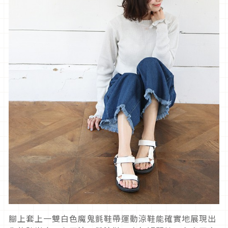
腳上套上一雙白色魔鬼氈鞋帶運動涼鞋能確實地展現出