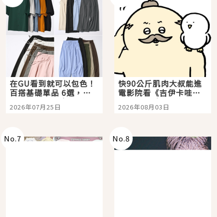
在GU看到就可以包色！
快90公斤肌肉大叔能進
百搭基礎單品 6選，閉
電影院看《吉伊卡哇》
眼全收也不心疼
嗎？日本重金屬樂團
2026年07月25日
2026年08月03日
「打首」會長與nagano
老師一同給出了答案
No.
7
No.
8