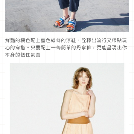
鮮豔的橘色配上藍色線條的涼鞋，詮釋出流行又帶點玩
心的穿搭。只要配上一條簡單的丹寧褲，更能呈現出你
本身的個性氛圍