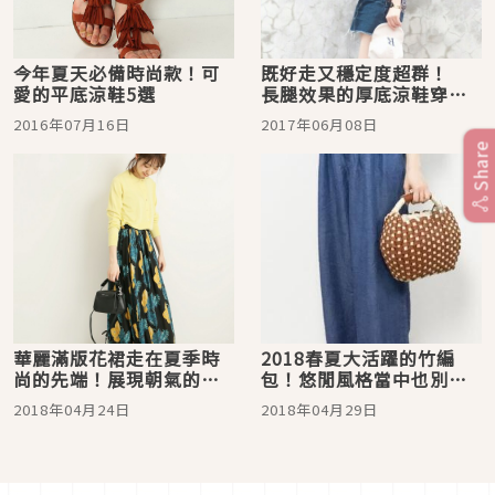
今年夏天必備時尚款！可
既好走又穩定度超群！
愛的平底涼鞋5選
長腿效果的厚底涼鞋穿搭
示範♡
2016年07月16日
2017年06月08日
Share
華麗滿版花裙走在夏季時
2018春夏大活躍的竹編
尚的先端！展現朝氣的日
包！悠閒風格當中也別忘
系裙子款式大集合
優雅
2018年04月24日
2018年04月29日