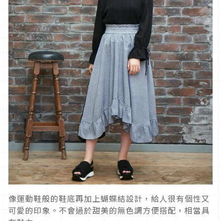
像運動鞋般的鞋底再加上蝴蝶結設計，給人很有個性又
可愛的印象。不會過於甜美的無色調方便搭配，相當具