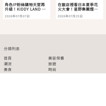
角色IP粉絲購物天堂再
在飯店裡看日本夏季花
升級！KIDDY LAND 原
火大會！星野集團煙火
宿店吉伊卡哇迎客，新
景觀飯店6選，讓你不用
2026年07月07日
2026年07月25日
開幕 OMOKADO 店3分
人擠人悠閒欣賞
即達
分類列表
首頁
美容保養
潮流
旅遊
美食
時尚
藝能娛樂
購物
關於Japaholic
關於我們
免責事項
寫手招募
Japaholic Girls招募