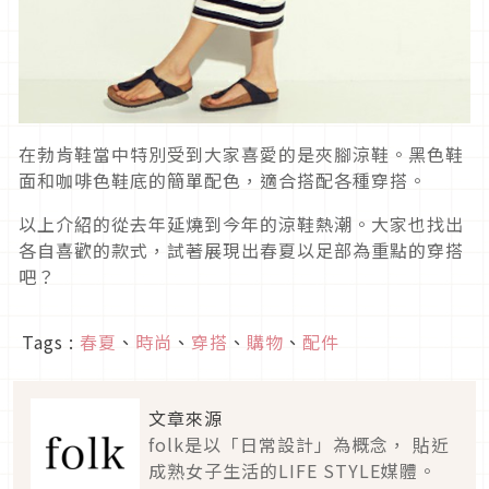
在勃肯鞋當中特別受到大家喜愛的是夾腳涼鞋。黑色鞋
面和咖啡色鞋底的簡單配色，適合搭配各種穿搭。
以上介紹的從去年延燒到今年的涼鞋熱潮。大家也找出
各自喜歡的款式，試著展現出春夏以足部為重點的穿搭
吧？
Tags :
春夏
、
時尚
、
穿搭
、
購物
、
配件
文章來源
folk是以「日常設計」為概念， 貼近
成熟女子生活的LIFE STYLE媒體。