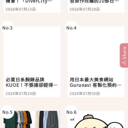
機會！「DiverCity
吾原作改編的10部日本
Tokyo Plaza」搭船、
影視作品推薦
2026年07月13日
2026年07月28日
購物、美食及夜景，一
次全體驗
No.
3
No.
4
Share
必買日系腕錶品牌
用日本最大美食網站
KUOE！不張揚卻經得起
Gurunavi 客製化預約九
時間洗鍊的經典之作五
大都市餐廳，打造專屬
2026年07月20日
2026年07月03日
選
美食體驗！
No.
5
No.
6