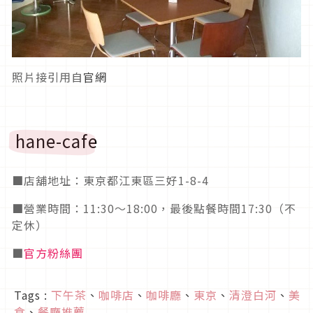
照片接引用自
官網
hane-cafe
■店舖地址：東京都江東區三好1-8-4
■營業時間：11:30～18:00，最後點餐時間17:30（不
定休）
■
官方粉絲團
Tags :
下午茶
、
咖啡店
、
咖啡廳
、
東京
、
清澄白河
、
美
食
、
餐廳推薦