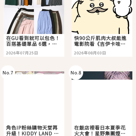
在GU看到就可以包色！
快90公斤肌肉大叔能進
百搭基礎單品 6選，閉
電影院看《吉伊卡哇》
眼全收也不心疼
嗎？日本重金屬樂團
2026年07月25日
2026年08月03日
「打首」會長與nagano
老師一同給出了答案
No.
7
No.
8
角色IP粉絲購物天堂再
在飯店裡看日本夏季花
升級！KIDDY LAND 原
火大會！星野集團煙火