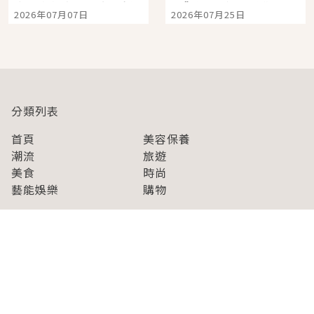
宿店吉伊卡哇迎客，新
景觀飯店6選，讓你不用
2026年07月07日
2026年07月25日
開幕 OMOKADO 店3分
人擠人悠閒欣賞
即達
分類列表
首頁
美容保養
潮流
旅遊
美食
時尚
藝能娛樂
購物
關於Japaholic
關於我們
免責事項
寫手招募
Japaholic Girls招募
廣告、合作洽談
關鍵字列表
お問い合わせ