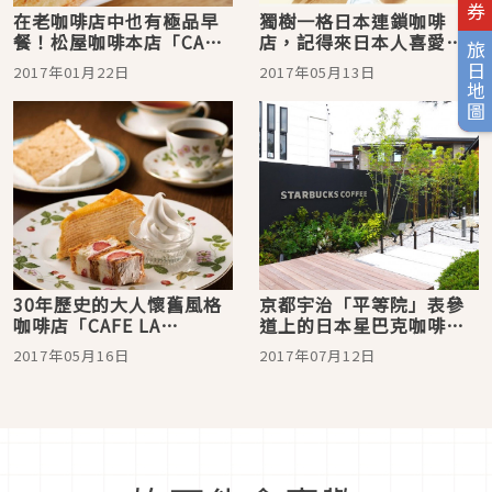
在老咖啡店中也有極品早
獨樹一格日本連鎖咖啡
餐！松屋咖啡本店「CAFE
店，記得來日本人喜愛的
旅日地圖
LE PIN」
TULLY'S COFFEE坐坐
2017年01月22日
2017年05月13日
哦！
30年歷史的大人懷舊風格
京都宇治「平等院」表參
咖啡店「CAFE LA
道上的日本星巴克咖啡店
MILLE」
舖超美超和風！
2017年05月16日
2017年07月12日