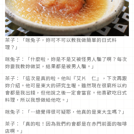
茶子：「咪兔子，妳可不可以教我做簡單的日式料
理？」
咪兔子：「什麼啦，妳是不是又被怪男人騙了啊？每次
妳要我教妳做菜，結果都是被男人騙。」
茶子：「這次是真的啦。他叫『艾片 仁』，下次再跟
妳介紹。他可是東大的研究生喔。雖然現在很窮所以約
會都是我出錢，但他說之後一定會當官。他喜歡吃日式
料理，所以我想做給他吃。」
咪兔子：「…總覺得很可疑耶，他真的是東大生嗎？」
茶子：「真的啦！因為我們約會都是在赤門前面的咖啡
店啊。」