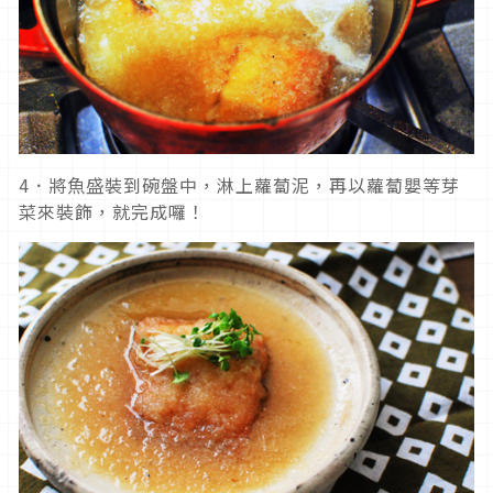
4．將魚盛裝到碗盤中，淋上蘿蔔泥，再以蘿蔔嬰等芽
菜來裝飾，就完成囉！