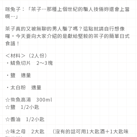
咪兔子：「茶子…那種上個世紀的騙人技倆妳還會上當
啊…」
茶子真的又被無聊的男人騙了嗎？這點就請自行想像
囉。今天要向大家介紹的是獻給堅毅的茶子的簡單日式
食譜！
＜材料＞（2人份）
・鯖魚切片 2～3塊
・鹽 適量
・太白粉 適量
☆柴魚高湯 300ml
☆鹽 1/2小匙
☆醬油 1/2小匙
☆味之母 2大匙 （沒有的話可用1大匙酒＋1大匙味