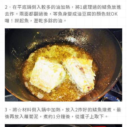
2．在平底鍋倒入較多的油加熱，將1處理過的鯖魚放進
去炸。兩面都翻過後，等魚身變成油豆腐的顏色就OK
囉！撈起魚，瀝乾多餘的油。
3．將☆材料倒入鍋中加熱，放入2炸好的鯖魚燉煮。最
後再放入蘿蔔泥，煮約1分鐘後，從爐子上取下。