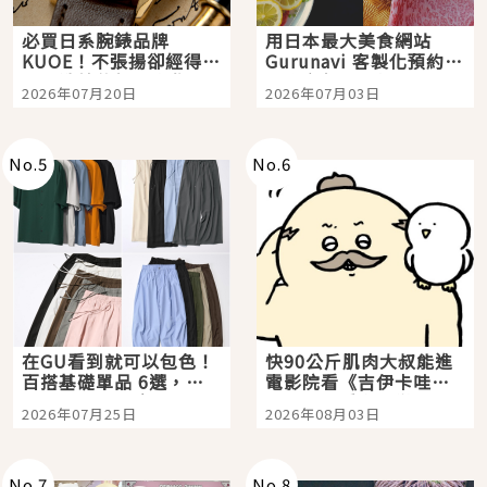
必買日系腕錶品牌
用日本最大美食網站
KUOE！不張揚卻經得起
Gurunavi 客製化預約九
時間洗鍊的經典之作五
大都市餐廳，打造專屬
2026年07月20日
2026年07月03日
選
美食體驗！
No.
5
No.
6
在GU看到就可以包色！
快90公斤肌肉大叔能進
百搭基礎單品 6選，閉
電影院看《吉伊卡哇》
眼全收也不心疼
嗎？日本重金屬樂團
2026年07月25日
2026年08月03日
「打首」會長與nagano
老師一同給出了答案
No.
7
No.
8