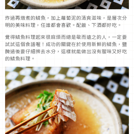
炸過再燉煮的鯖魚，加上蘿蔔泥的清爽滋味，是層次分
明的美味料理，任誰都會喜歡。配飯、下酒都好吃。
覺得鯖魚料理起來很麻煩而總是敬而遠之的人，一定要
試試這個食譜喔！成功的關鍵在於使用新鮮的鯖魚，鹽
醃過後要仔細擦去水分，這樣就能做出沒有腥味又好吃
的鯖魚料理。