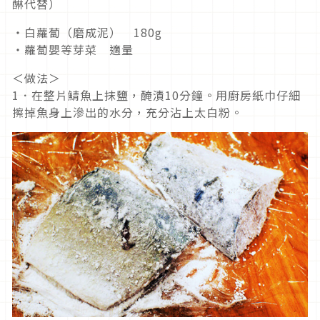
醂代替）
・白蘿蔔（磨成泥） 180g
・蘿蔔嬰等芽菜 適量
＜做法＞
1．在整片鯖魚上抹鹽，醃漬10分鐘。用廚房紙巾仔細
擦掉魚身上滲出的水分，充分沾上太白粉。