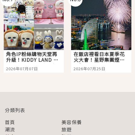
角色IP粉絲購物天堂再
在飯店裡看日本夏季花
升級！KIDDY LAND 原
火大會！星野集團煙火
宿店吉伊卡哇迎客，新
景觀飯店6選，讓你不用
2026年07月07日
2026年07月25日
開幕 OMOKADO 店3分
人擠人悠閒欣賞
即達
分類列表
首頁
美容保養
潮流
旅遊