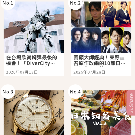
No.
1
No.
2
在台場欣賞鋼彈最後的
回顧大師經典！東野圭
機會！「DiverCity
吾原作改編的10部日本
Tokyo Plaza」搭船、
影視作品推薦
2026年07月13日
2026年07月28日
購物、美食及夜景，一
次全體驗
No.
3
No.
4
Share