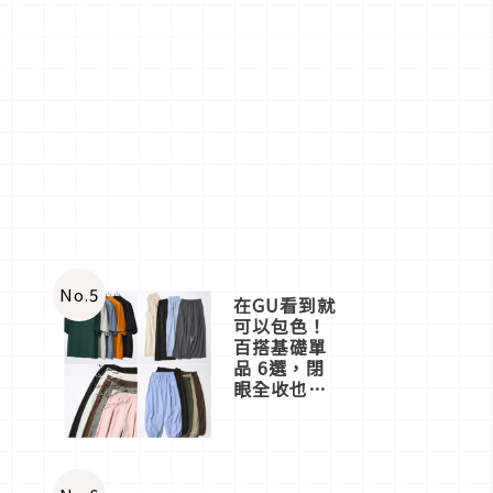
No.
5
在GU看到就
可以包色！
百搭基礎單
品 6選，閉
眼全收也不
心疼