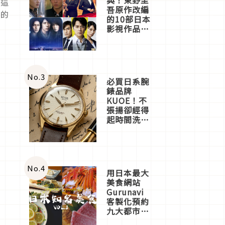
會這
吾原作改編
院的
的10部日本
影視作品推
薦
No.
3
必買日系腕
錶品牌
KUOE！不
張揚卻經得
起時間洗鍊
的經典之作
五選
No.
4
用日本最大
美食網站
Gurunavi
客製化預約
九大都市餐
廳，打造專