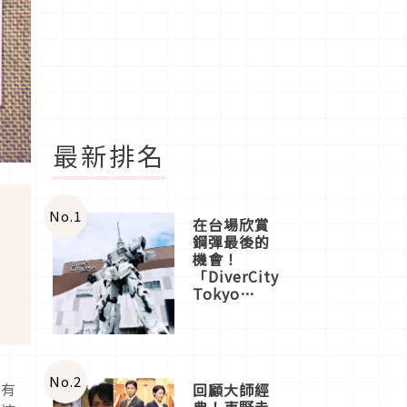
最新排名
No.
1
在台場欣賞
鋼彈最後的
機會！
「DiverCity
Tokyo
Plaza」搭
船、購物、
美食及夜
景，一次全
體驗
No.
2
為有
回顧大師經
典！東野圭