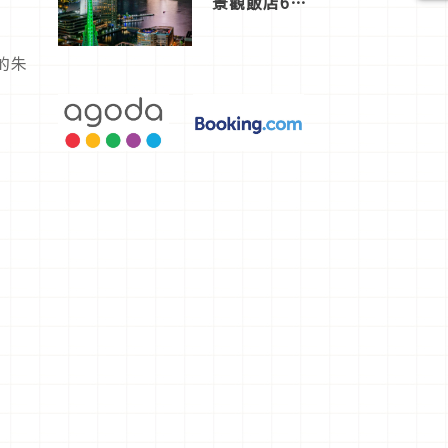
景觀飯店6
選，讓你不
用人擠人悠
閒欣賞
的朱