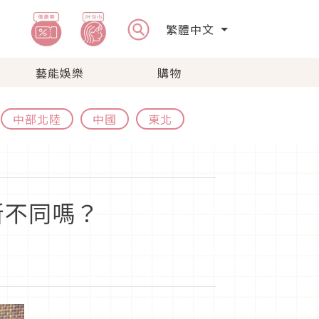
繁體中文
藝能娛樂
購物
中部北陸
中國
東北
所不同嗎？