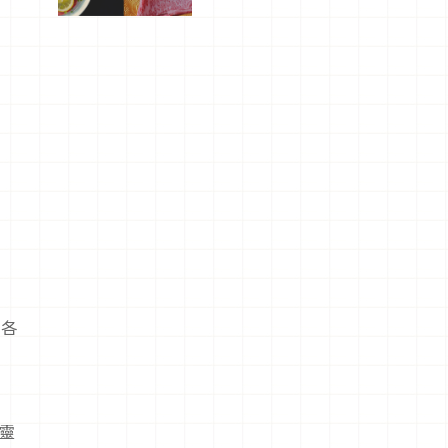
屬美食體
驗！
說各
靈