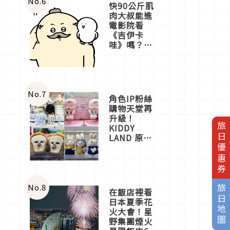
No.
6
快90公斤肌
肉大叔能進
電影院看
《吉伊卡
哇》嗎？日
本重金屬樂
團「打首」
會長與
nagano老師
一同給出了
No.
7
角色IP粉絲
答案
購物天堂再
升級！
旅日優惠券
KIDDY
LAND 原宿
店吉伊卡哇
迎客，新開
幕
OMOKADO
店3分即達
No.
8
旅日地圖
在飯店裡看
日本夏季花
火大會！星
野集團煙火