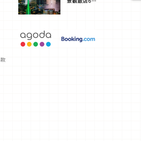
景觀飯店6
選，讓你不
用人擠人悠
閒欣賞
常款