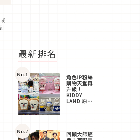
社或
到
最新排名
No.
1
角色IP粉絲
購物天堂再
升級！
KIDDY
LAND 原宿
店吉伊卡哇
迎客，新開
幕
OMOKADO
店3分即達
No.
2
回顧大師經
典！東野圭