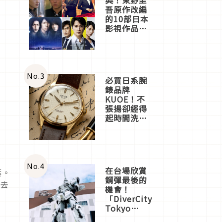
吾原作改編
的10部日本
影視作品推
薦
No.
3
必買日系腕
錶品牌
KUOE！不
張揚卻經得
起時間洗鍊
的經典之作
五選
No.
4
在台場欣賞
葉。
鋼彈最後的
過去
機會！
「DiverCity
Tokyo
Plaza」搭