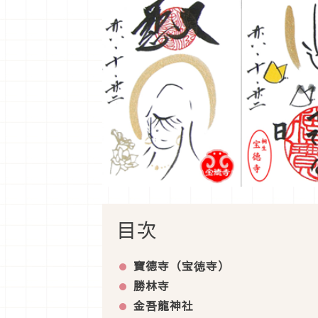
目次
寶德寺（宝徳寺）
勝林寺
金吾龍神社