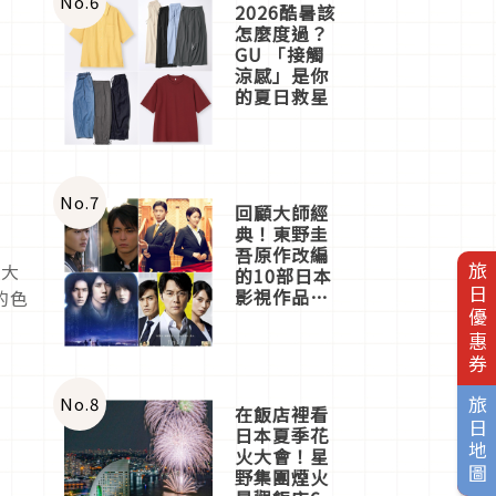
No.
6
2026酷暑該
怎麼度過？
GU 「接觸
涼感」是你
的夏日救星
No.
7
回顧大師經
典！東野圭
吾原作改編
的大
旅日優惠券
的10部日本
影視作品推
的色
薦
No.
8
旅日地圖
在飯店裡看
日本夏季花
火大會！星
野集團煙火