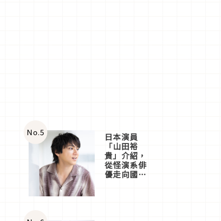
No.
5
日本演員
「山田裕
貴」介紹，
從怪演系俳
優走向國民
級日劇主角