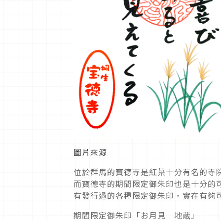
圖片來源
位於群馬的寶德寺是紅葉十分有名的寺
而寶德寺的期間限定御朱印也是十分的
有發行過的各種限定御朱印，實在有夠
期間限定御朱印「お月見 地蔵」