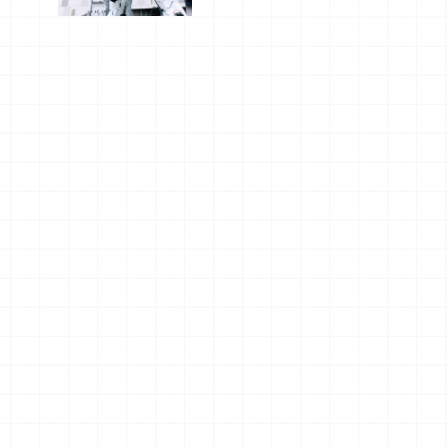
船、購物、
美食及夜
景，一次全
體驗