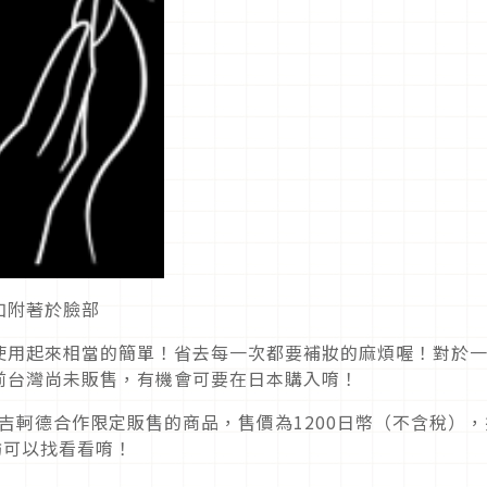
加附著於臉部
使用起來相當的簡單！省去每一次都要補妝的麻煩喔！對於
前台灣尚未販售，有機會可要在日本購入唷！
唐吉軻德合作限定販售的商品，售價為1200日幣（不含稅），
訪可以找看看唷！