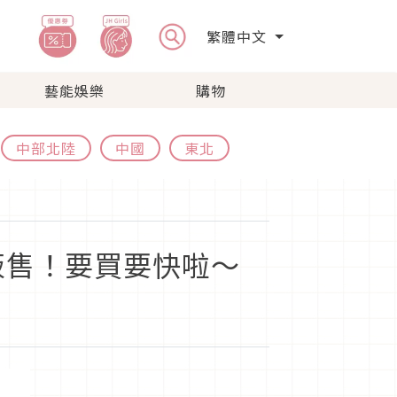
繁體中文
藝能娛樂
購物
中部北陸
中國
東北
販售！要買要快啦～