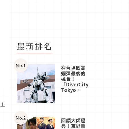
最新排名
No.
1
在台場欣賞
鋼彈最後的
機會！
「DiverCity
Tokyo
Plaza」搭
船、購物、
特上
美食及夜
景，一次全
體驗
No.
2
回顧大師經
典！東野圭