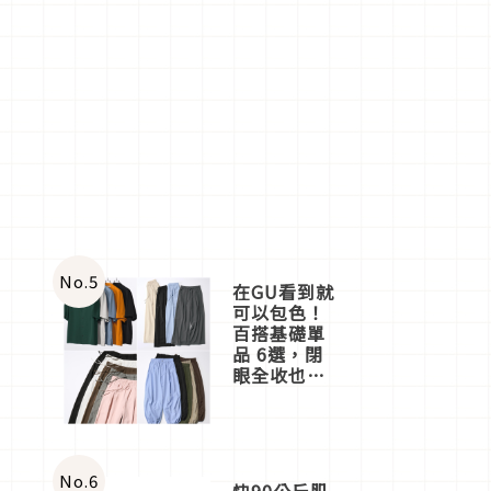
No.
5
在GU看到就
可以包色！
百搭基礎單
品 6選，閉
眼全收也不
心疼
No.
6
快90公斤肌