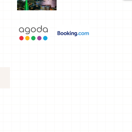
選，讓你不
用人擠人悠
閒欣賞