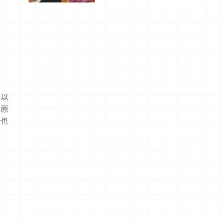
驗！
境以
性原
，也