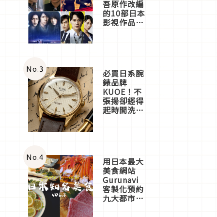
吾原作改編
的10部日本
影視作品推
薦
No.
3
必買日系腕
錶品牌
KUOE！不
張揚卻經得
起時間洗鍊
的經典之作
五選
No.
4
用日本最大
美食網站
Gurunavi
客製化預約
九大都市餐
廳，打造專
屬美食體