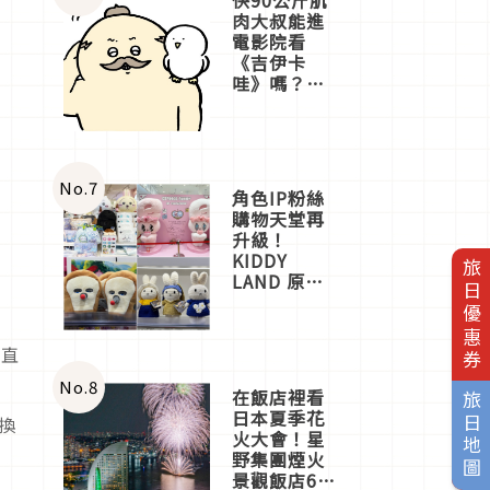
肉大叔能進
電影院看
《吉伊卡
哇》嗎？日
本重金屬樂
團「打首」
會長與
nagano老師
一同給出了
No.
7
角色IP粉絲
答案
購物天堂再
升級！
KIDDY
旅日優惠券
LAND 原宿
店吉伊卡哇
迎客，新開
幕
一直
OMOKADO
店3分即達
No.
8
在飯店裡看
旅日地圖
日本夏季花
換
火大會！星
野集團煙火
景觀飯店6