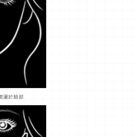
噴灑於臉部