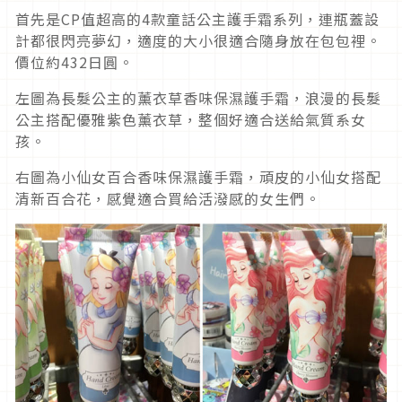
首先是CP值超高的4款童話公主護手霜系列，連瓶蓋設
計都很閃亮夢幻，適度的大小很適合隨身放在包包裡。
價位約432日圓。
左圖為長髮公主的薰衣草香味保濕護手霜，浪漫的長髮
公主搭配優雅紫色薰衣草，整個好適合送給氣質系女
孩。
右圖為小仙女百合香味保濕護手霜，頑皮的小仙女搭配
清新百合花，感覺適合買給活潑感的女生們。