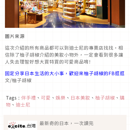
圖片來源
這次介紹的所有商品都可以到迪士尼的專賣店找找，相
信除了柚子胡椒介紹的美妝小物外，一定會看到很多讓
人失去理智好想大買特買的可愛商品唷!
固定分享日本生活的大小事，歡迎來柚子胡椒的FB逛逛
文/柚子胡椒
Tags :
伴手禮
、
可愛
、
娛樂
、
日本美妝
、
柚子胡椒
、
購
物
、
迪士尼
最新奇的日本，一次讀完