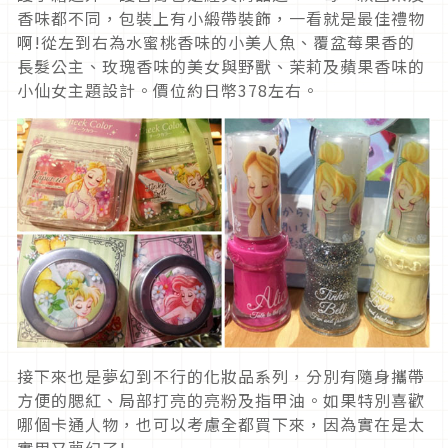
香味都不同，包裝上有小緞帶裝飾，一看就是最佳禮物
啊!從左到右為水蜜桃香味的小美人魚、覆盆莓果香的
長髮公主、玫瑰香味的美女與野獸、茉莉及蘋果香味的
小仙女主題設計。價位約日幣378左右。
接下來也是夢幻到不行的化妝品系列，分別有隨身攜帶
方便的腮紅、局部打亮的亮粉及指甲油。如果特別喜歡
哪個卡通人物，也可以考慮全都買下來，因為實在是太
實用又夢幻了!