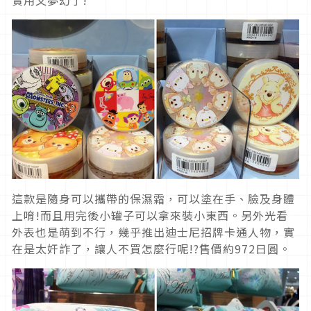
這款是隨身可以攜帶的保濕霜，可以塗在手、臉及身體
上唷!而且用完後小罐子可以拿來裝小東西。另外光看
外表也是萌到不行，幾乎推出迪士尼招牌卡通人物，實
在是太奸詐了，讓人不買怎麼行呢!?售價約972日圓。