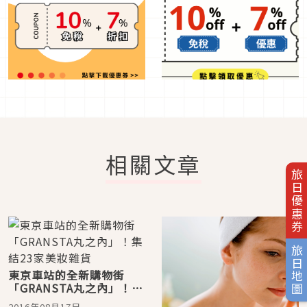
相關文章
旅日優惠券
旅日地圖
東京車站的全新購物街
「GRANSTA丸之內」！集
結23家美妝雜貨
2016年08月17日