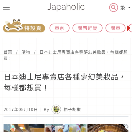
繁
東京
關西近畿
關東
首頁
購物
日本迪士尼專賣店各種夢幻美妝品，每樣都想
買！
日本迪士尼專賣店各種夢幻美妝品，
每樣都想買！
2017年05月10日
｜ By
柚子胡椒