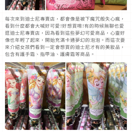
每次來到迪士尼專賣店，都會像是被下魔咒般失心瘋，
看到什麼都會大喊好可愛!好想買唷!有的時候無聊也愛
逛迪士尼專賣店，因為看到這些夢幻可愛商品，心靈好
像也年輕了起來，開始充滿卡通夢幻的泡泡。而這次要
來介紹女孩們看到一定會想買的迪士尼才有的美妝品，
包含有護手霜、指甲油、護膚霜等商品。