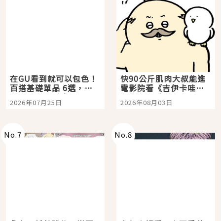
在GU看到就可以包色！
快90公斤肌肉大叔能進
百搭基礎單品 6選，閉
電影院看《吉伊卡哇》
眼全收也不心疼
嗎？日本重金屬樂團
2026年07月25日
2026年08月03日
「打首」會長與nagano
老師一同給出了答案
No.
7
No.
8