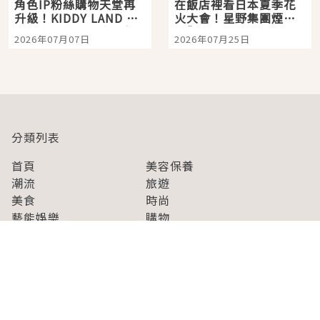
角色IP粉絲購物天堂再
在飯店裡看日本夏季花
升級！KIDDY LAND 原
火大會！星野集團煙火
宿店吉伊卡哇迎客，新
景觀飯店6選，讓你不用
2026年07月07日
2026年07月25日
開幕 OMOKADO 店3分
人擠人悠閒欣賞
即達
分類列表
首頁
美容保養
潮流
旅遊
美食
時尚
藝能娛樂
購物
關於Japaholic
關於我們
免責事項
寫手招募
Japaholic Girls招募
廣告、合作洽談
關鍵字列表