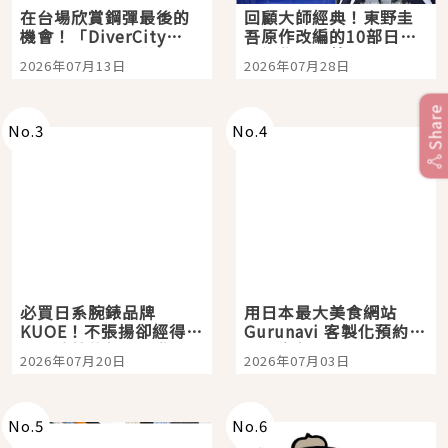
在台場欣賞鋼彈最後的
回顧大師經典！東野圭
機會！「DiverCity
吾原作改編的10部日本
Tokyo Plaza」搭船、
影視作品推薦
2026年07月13日
2026年07月28日
購物、美食及夜景，一
次全體驗
Share
No.
3
No.
4
必買日系腕錶品牌
用日本最大美食網站
KUOE！不張揚卻經得起
Gurunavi 客製化預約九
時間洗鍊的經典之作五
大都市餐廳，打造專屬
2026年07月20日
2026年07月03日
選
美食體驗！
No.
5
No.
6