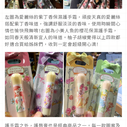
左圖為愛麗絲的紫丁香保濕護手霜，頑皮天真的愛麗絲
搭配紫丁香味道，強調舒服淡淡的香味，使用時瞬間心
情也愉快飛舞唷!右圖為小美人魚的櫻花保濕護手霜，
如同春天般清新宜人的味道。柚子胡椒覺得以上四款都
好適合買給姊妹們，收到一定會超級開心滴!
護手霜之外，護唇膏也是經典商品之一。每一款圖案及