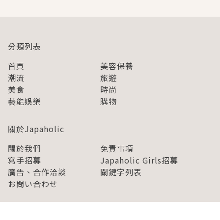
分類列表
首頁
美容保養
潮流
旅遊
美食
時尚
藝能娛樂
購物
關於Japaholic
關於我們
免責事項
寫手招募
Japaholic Girls招募
廣告、合作洽談
關鍵字列表
お問い合わせ