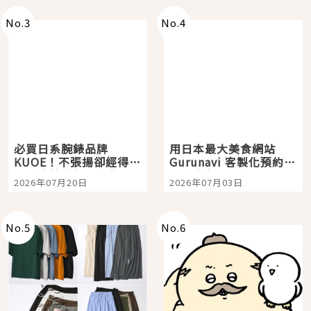
No.
3
No.
4
必買日系腕錶品牌
用日本最大美食網站
KUOE！不張揚卻經得起
Gurunavi 客製化預約九
時間洗鍊的經典之作五
大都市餐廳，打造專屬
2026年07月20日
2026年07月03日
選
美食體驗！
No.
5
No.
6