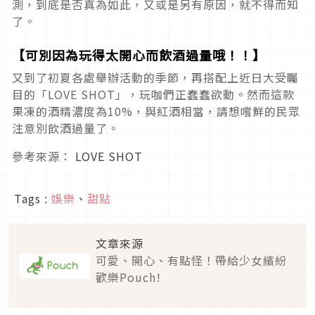
測，到底是否真為如此，又或是另有原因，就不得而知
了。
【可別因為玩得太開心而飲酒過量哦！！】
又到了初夏各處舉辦活動的季節，再搭配上近日大受矚
目的「LOVE SHOT」，玩咖們正蠢蠢欲動。然而這款
果凍的酒精濃度為10%，與紅酒相當，請想嚐鮮的民眾
注意別飲酒過量了。
參考來源：
LOVE SHOT
Tags :
娛樂
、
甜點
文章來源
可愛、開心、有點怪！帶給少女繽紛
歡樂Pouch!