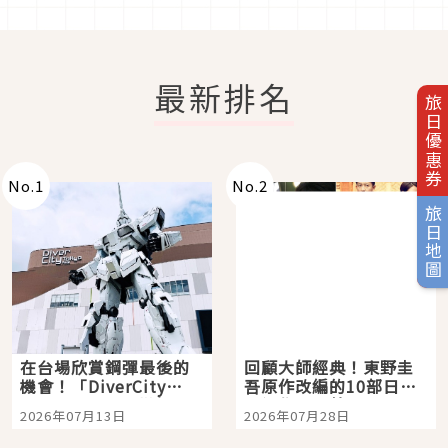
最新排名
旅日優惠券
No.
1
No.
2
旅日地圖
在台場欣賞鋼彈最後的
回顧大師經典！東野圭
機會！「DiverCity
吾原作改編的10部日本
Tokyo Plaza」搭船、
影視作品推薦
2026年07月13日
2026年07月28日
購物、美食及夜景，一
次全體驗