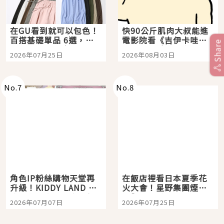
在GU看到就可以包色！
快90公斤肌肉大叔能進
百搭基礎單品 6選，閉
電影院看《吉伊卡哇》
Share
眼全收也不心疼
嗎？日本重金屬樂團
2026年07月25日
2026年08月03日
「打首」會長與nagano
老師一同給出了答案
No.
7
No.
8
角色IP粉絲購物天堂再
在飯店裡看日本夏季花
升級！KIDDY LAND 原
火大會！星野集團煙火
宿店吉伊卡哇迎客，新
景觀飯店6選，讓你不用
2026年07月07日
2026年07月25日
開幕 OMOKADO 店3分
人擠人悠閒欣賞
即達