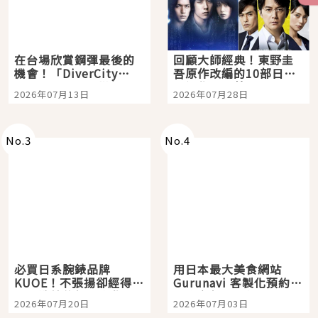
在台場欣賞鋼彈最後的
回顧大師經典！東野圭
機會！「DiverCity
吾原作改編的10部日本
Tokyo Plaza」搭船、
影視作品推薦
2026年07月13日
2026年07月28日
購物、美食及夜景，一
次全體驗
No.
3
No.
4
必買日系腕錶品牌
用日本最大美食網站
KUOE！不張揚卻經得起
Gurunavi 客製化預約九
時間洗鍊的經典之作五
大都市餐廳，打造專屬
2026年07月20日
2026年07月03日
選
美食體驗！