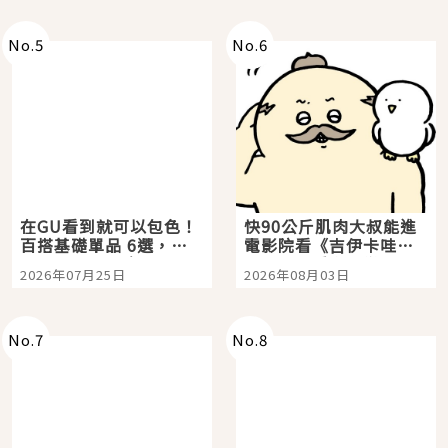
No.
5
No.
6
在GU看到就可以包色！
快90公斤肌肉大叔能進
百搭基礎單品 6選，閉
電影院看《吉伊卡哇》
眼全收也不心疼
嗎？日本重金屬樂團
2026年07月25日
2026年08月03日
「打首」會長與nagano
老師一同給出了答案
No.
7
No.
8