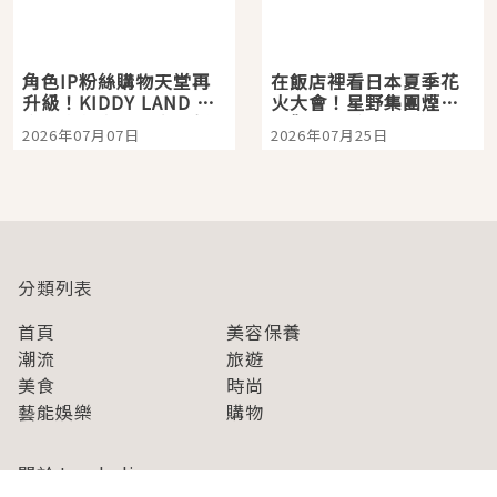
角色IP粉絲購物天堂再
在飯店裡看日本夏季花
升級！KIDDY LAND 原
火大會！星野集團煙火
宿店吉伊卡哇迎客，新
景觀飯店6選，讓你不用
2026年07月07日
2026年07月25日
開幕 OMOKADO 店3分
人擠人悠閒欣賞
即達
分類列表
首頁
美容保養
潮流
旅遊
美食
時尚
藝能娛樂
購物
關於Japaholic