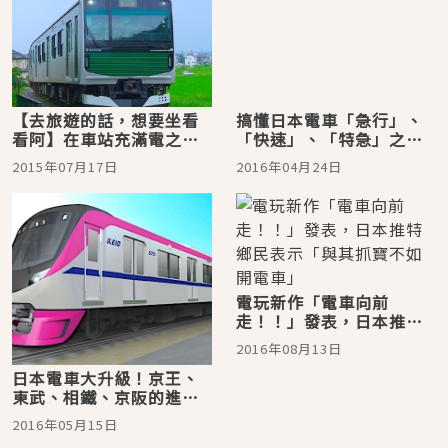
【去旅遊的話，想要坐看
搞懂日本電車「急行」、
看阿】在車站充滿電之後
「快速」、「特急」之間
靠電池奔走?!搭上像智慧
的區別
2015年07月17日
2016年04月24日
型手機一樣的電車
電玩新作「電車向前
走！！」發表，日本推特
鄉民表示「與其抓寶不如
2016年08月13日
開電車」
日本電車大升級！京王、
東武、相鐵、京阪的進化
系車廂
2016年05月15日