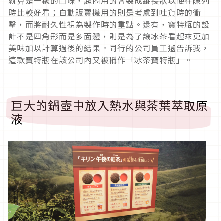
就算是一樣的口味，超商用的會製成縱長狀以便在陳列
時比較好看；自動販賣機用的則是考慮到吐貨時的衝
擊，而將耐久性視為製作時的重點。還有，寶特瓶的設
計不是四角形而是多面體，則是為了讓冰茶看起來更加
美味加以計算過後的結果。同行的公司員工還告訴我，
這款寶特瓶在該公司內又被稱作「冰茶寶特瓶」。
巨大的鍋壺中放入熱水與茶葉萃取原
液