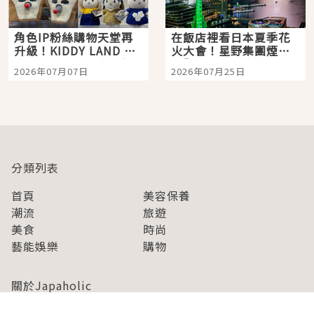
角色IP粉絲購物天堂再
在飯店裡看日本夏季花
升級！KIDDY LAND 原
火大會！星野集團煙火
宿店吉伊卡哇迎客，新
景觀飯店6選，讓你不用
2026年07月07日
2026年07月25日
開幕 OMOKADO 店3分
人擠人悠閒欣賞
即達
分類列表
首頁
美容保養
潮流
旅遊
美食
時尚
藝能娛樂
購物
關於Japaholic
關於我們
免責事項