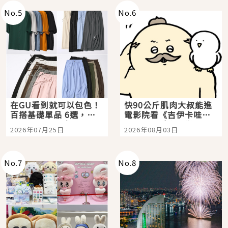
No.
5
No.
6
在GU看到就可以包色！
快90公斤肌肉大叔能進
百搭基礎單品 6選，閉
電影院看《吉伊卡哇》
眼全收也不心疼
嗎？日本重金屬樂團
2026年07月25日
2026年08月03日
「打首」會長與nagano
老師一同給出了答案
No.
7
No.
8