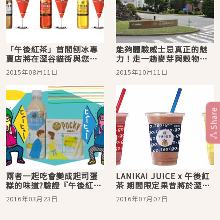
「午後紅茶」首間刨冰專
能夠體驗威士忌真正的魅
賣店將在澀谷貓街與您見
力！走一趟麥芽與穀物威
面！招牌的基本口味與原
士忌兩者皆製作的富士御
2015年08月11日
2015年10月11日
創風味醬巧妙搭配，看起
殿場蒸餾所
來美味極了♪
Share
兩者一起吃會變成起司蛋
LANIKAI JUICE x 午後紅
糕的味道?驗證『午後紅
茶 期間限定果昔將於澀谷
茶』與『Pocky』聯名合
清涼登場
2016年03月23日
2016年07月07日
作的魔力