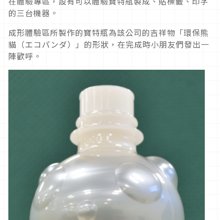
在體驗專區，設有可以體驗寶特瓶製成、貼標籤、印字
的三台機器。
成形體驗區所製作的寶特瓶為該公司的吉祥物「環保熊
貓（エコパンダ）」的形狀，在完成時小朋友們發出一
陣歡呼。