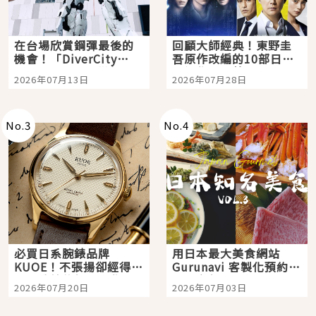
在台場欣賞鋼彈最後的
回顧大師經典！東野圭
機會！「DiverCity
吾原作改編的10部日本
Tokyo Plaza」搭船、
影視作品推薦
2026年07月13日
2026年07月28日
購物、美食及夜景，一
次全體驗
No.
3
No.
4
必買日系腕錶品牌
用日本最大美食網站
KUOE！不張揚卻經得起
Gurunavi 客製化預約九
時間洗鍊的經典之作五
大都市餐廳，打造專屬
2026年07月20日
2026年07月03日
選
美食體驗！