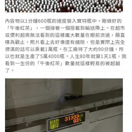
內容物以1分鐘600瓶的速度裝入寶特瓶中。剛做好的
「午後紅茶」，一個接著一個搭載到輸送帶上。在超市
或便利超商無法看到的這樣龐大數量在眼前流過，簡直
嘆為觀止。照片看上去好像還有縫隙，但是實際上完全
擠滿的話可以乘載1萬瓶。在工廠待了大約90分鐘，所
以也就是生產了5萬4000瓶。人生80年就算1天1瓶，我
看到一生份的「午後紅茶」數量就這樣輕易的被超越
了。