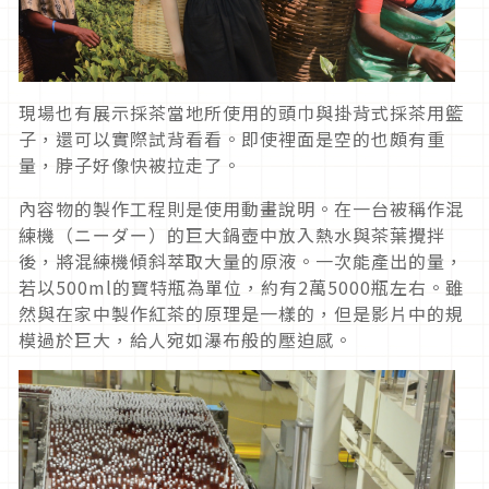
現場也有展示採茶當地所使用的頭巾與掛背式採茶用籃
子，還可以實際試背看看。即使裡面是空的也頗有重
量，脖子好像快被拉走了。
內容物的製作工程則是使用動畫說明。在一台被稱作混
練機（ニーダー）的巨大鍋壺中放入熱水與茶葉攪拌
後，將混練機傾斜萃取大量的原液。一次能產出的量，
若以500ml的寶特瓶為單位，約有2萬5000瓶左右。雖
然與在家中製作紅茶的原理是一樣的，但是影片中的規
模過於巨大，給人宛如瀑布般的壓迫感。