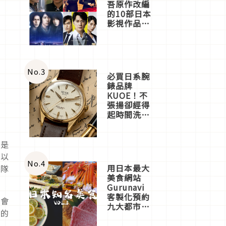
吾原作改編
的10部日本
影視作品推
薦
No.
3
必買日系腕
錶品牌
KUOE！不
張揚卻經得
起時間洗鍊
的經典之作
五選
的是
可以
No.
4
用日本最大
排隊
美食網站
Gurunavi
客製化預約
不會
九大都市餐
近的
廳，打造專
屬美食體