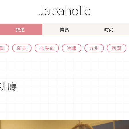
旅遊
美食
時尚
畿
關東
北海道
沖繩
九州
四國
啡廳