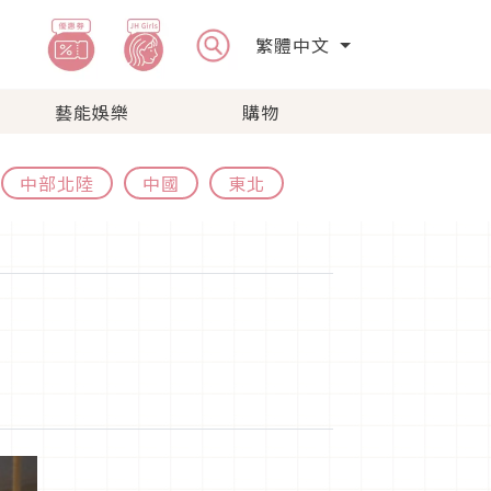
繁體中文
藝能娛樂
購物
中部北陸
中國
東北