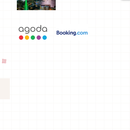
選，讓你不
用人擠人悠
閒欣賞
、
甜