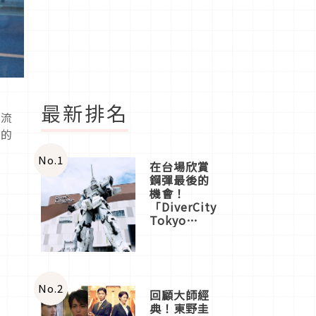
最新排名
下流
尖的
No.
1
在台場欣賞
鋼彈最後的
機會！
「DiverCity
Tokyo
Plaza」搭
船、購物、
美食及夜
景，一次全
體驗
No.
2
回顧大師經
典！東野圭