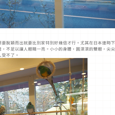
想要脫穎而出就要比別家特別好幾倍才行。尤其在日本連時
常，不足以讓人眼睛一亮。小小的身體，圓滾滾的雙眼，尖
人受不了。