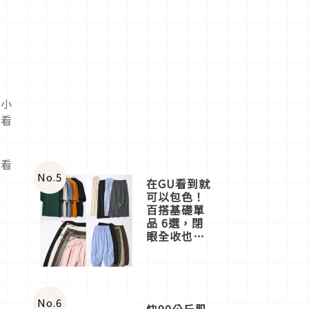
成小
量看
我看
No.
5
在GU看到就
可以包色！
百搭基礎單
品 6選，閉
眼全收也不
心疼
No.
6
快90公斤肌