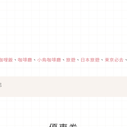
咖哩飯
、
咖啡廳
、
小鳥咖啡廳
、
旅遊
、
日本旅遊
、
東京必去
完