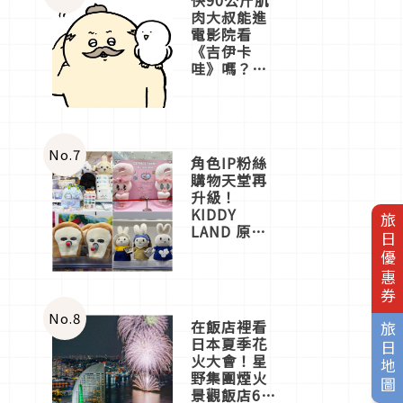
肉大叔能進
電影院看
《吉伊卡
哇》嗎？日
本重金屬樂
團「打首」
會長與
nagano老師
一同給出了
No.
7
角色IP粉絲
答案
購物天堂再
升級！
KIDDY
旅日優惠券
LAND 原宿
店吉伊卡哇
迎客，新開
幕
OMOKADO
店3分即達
No.
8
在飯店裡看
旅日地圖
日本夏季花
火大會！星
野集團煙火
景觀飯店6