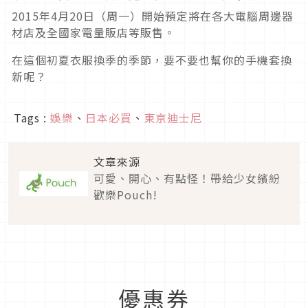
2015年4月20日（周一）開始預定將在各大電腦周邊器
材店及全國家電量販店等販售。
在這個初夏衣服換季的季節，要不要也幫你的手機套換
新呢？
Tags :
娛樂
、
日本必買
、
東京迪士尼
文章來源
可愛、開心、有點怪！帶給少女繽紛
歡樂Pouch!
優惠券