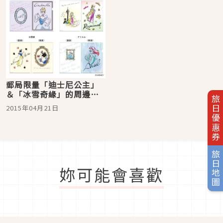
郵局限量「迪士尼公主」
＆「冰雪奇緣」的周邊商
旅日優惠券
品♪ 針對成熟女性的設計
2015年04月21日
相當精美！
旅日地圖
妳可能會喜歡