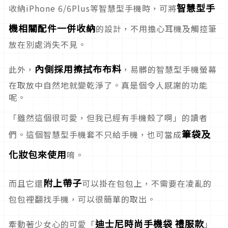
智慧型手
收納iPhone 6/6Plus等智慧型手機時，可將
機相關配件一併收納
的設計，不用擔心耳機及觸控筆
放在別處消失不見。
內側採用擦拭布布料
此外，
，易髒的智慧型手機螢幕
在取放中自然地就變乾淨了。真是個令人感謝的功能
呢。
「雖然這個很可愛，但我已經有手機殼了啊」的讀者
筆袋及
們。這個智慧型手機套不只給手機，也可當成
化妝包來使用
唷。
附上帶子
而且它還
可以掛在包包上，不需要在凌亂的
包包裡翻找手機，可以很簡單的取出。
迪士尼時尚手機袋 禮服款
牽動著少女心的可愛「
」