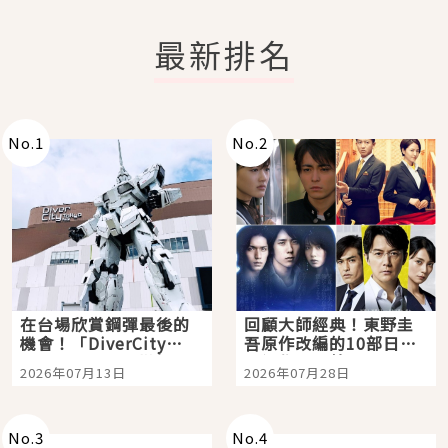
最新排名
No.
1
No.
2
在台場欣賞鋼彈最後的
回顧大師經典！東野圭
機會！「DiverCity
吾原作改編的10部日本
Tokyo Plaza」搭船、
影視作品推薦
2026年07月13日
2026年07月28日
購物、美食及夜景，一
次全體驗
No.
3
No.
4