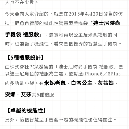
人也不在少數。
今天要向大家介紹的，就是在2015年4月20日發售的仿
迪士尼時尚
迪士尼角色禮服的機能性智慧型手機袋「
手機袋 禮服款
」。忠實地再現公主及米妮禮服的同
時，也兼顧了機能性，看來是個優秀的智慧型手機袋。
【5種禮服設計】
由株式會社PGA發售的「迪士尼時尚手機袋 禮服款」是
以迪士尼角色的禮服為主題，並對應iPhone6／6Plus
米妮老鼠
白雪公主
灰姑娘
的多功能小袋。有
、
、
、
安娜
艾莎
、
共5種禮服。
【卓越的機能性】
另外，這個智慧型手機套卓越的機能性也值得關注。