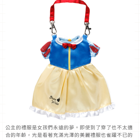
公主的禮服是女孩們永遠的夢。即使到了穿了也不太適
合的年齡，光是看著充滿光澤的美麗禮服也雀躍不已的