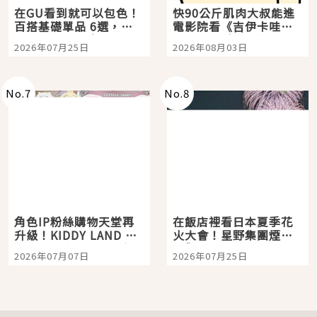
在GU看到就可以包色！
快90公斤肌肉大叔能進
百搭基礎單品 6選，閉
電影院看《吉伊卡哇》
眼全收也不心疼
嗎？日本重金屬樂團
2026年07月25日
2026年08月03日
「打首」會長與nagano
老師一同給出了答案
No.
7
No.
8
角色IP粉絲購物天堂再
在飯店裡看日本夏季花
升級！KIDDY LAND 原
火大會！星野集團煙火
宿店吉伊卡哇迎客，新
景觀飯店6選，讓你不用
2026年07月07日
2026年07月25日
開幕 OMOKADO 店3分
人擠人悠閒欣賞
即達