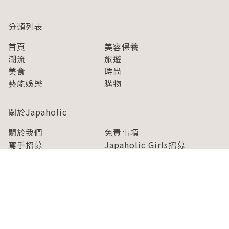
分類列表
首頁
美容保養
潮流
旅遊
美食
時尚
藝能娛樂
購物
關於Japaholic
關於我們
免責事項
寫手招募
Japaholic Girls招募
廣告、合作洽談
關鍵字列表
お問い合わせ