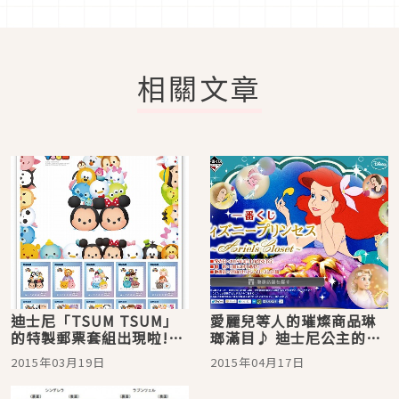
相關文章
迪士尼「TSUM TSUM」
愛麗兒等人的璀燦商品琳
的特製郵票套組出現啦!!!
瑯滿目♪ 迪士尼公主的
可愛到寫信好像也變成一
「一番賞」可愛到讓人想
2015年03月19日
2015年04月17日
件很快樂的事♪
收集齊全！