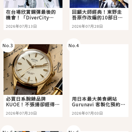
在台場欣賞鋼彈最後的
回顧大師經典！東野圭
機會！「DiverCity
吾原作改編的10部日本
Tokyo Plaza」搭船、
影視作品推薦
2026年07月13日
2026年07月28日
購物、美食及夜景，一
次全體驗
No.
3
No.
4
必買日系腕錶品牌
用日本最大美食網站
KUOE！不張揚卻經得起
Gurunavi 客製化預約九
時間洗鍊的經典之作五
大都市餐廳，打造專屬
2026年07月20日
2026年07月03日
選
美食體驗！