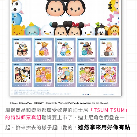
周邊商品和遊戲都廣受歡迎的迪士尼
「TSUM TSUM」
的特製郵票套組
聽說要上市了，迪士尼角色們疊在一
雖然拿來用好像有點
起、擠來擠去的樣子超口愛的！