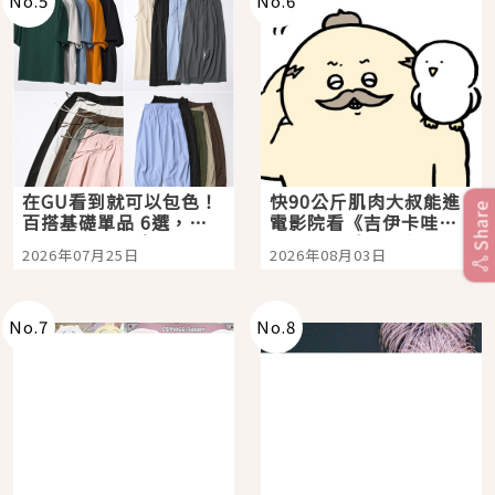
No.
5
No.
6
在GU看到就可以包色！
快90公斤肌肉大叔能進
Share
百搭基礎單品 6選，閉
電影院看《吉伊卡哇》
眼全收也不心疼
嗎？日本重金屬樂團
2026年07月25日
2026年08月03日
「打首」會長與nagano
老師一同給出了答案
No.
7
No.
8