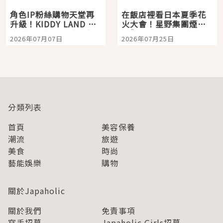
角色IP粉絲購物天堂再
在飯店裡看日本夏季花
升級！KIDDY LAND 原
火大會！星野集團煙火
宿店吉伊卡哇迎客，新
景觀飯店6選，讓你不用
2026年07月07日
2026年07月25日
開幕 OMOKADO 店3分
人擠人悠閒欣賞
即達
分類列表
首頁
美容保養
潮流
旅遊
美食
時尚
藝能娛樂
購物
關於Japaholic
關於我們
免責事項
寫手招募
Japaholic Girls招募