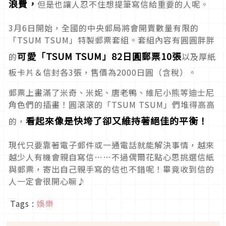
浪費，
但是也讓人忍不住想提筆寫信給重要的人呢。
3月6日開始，全國的中央郵局將會開賣數量有限的
「TSUM TSUM」特製郵票套組。套組內容有圓圓胖胖
可愛「TSUM TSUM」82日圓郵票10張
的
以及厚紙
板卡片＆信封各3張，售價為2000日圓（含稅）。
郵票上畫滿了米奇、米妮、唐老鴨、維尼小熊等迪士尼
角色們的插畫！圓滾滾的「TSUM TSUM」們堆得高高
看起來像是快垮了卻又維持著絕佳的平衡！
的，
現代只要靠著電子郵件或一通電話就能解決事情，越來
越少人有機會親自寫信……不過偶爾花點心思挑選信紙
與郵票，寄出自己親手寫的信也不錯呢！畢竟收到信的
人一定會很開心嘛♪
Tags :
娛樂