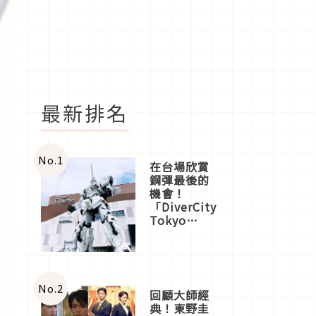
最新排名
No.
1
在台場欣賞
鋼彈最後的
機會！
「DiverCity
Tokyo
Plaza」搭
船、購物、
美食及夜
景，一次全
體驗
No.
2
回顧大師經
典！東野圭