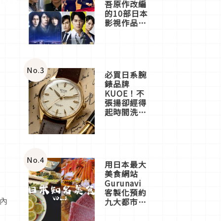
吾原作改編
的10部日本
影視作品推
薦
No.
3
必買日系腕
錶品牌
KUOE！不
張揚卻經得
起時間洗鍊
的經典之作
五選
No.
4
用日本最大
美食網站
Gurunavi
客製化預約
，內
九大都市餐
廳，打造專
屬美食體