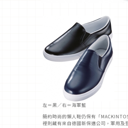
左＝黑／右＝海軍藍
簡約時尚的懶人鞋仍保有「MACKINTO
裡則藏有來自德國新保適公司，軍用及