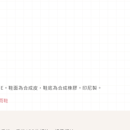
鞋寬3E。鞋面為合成皮，鞋底為合成橡膠。印尼製。
雨鞋