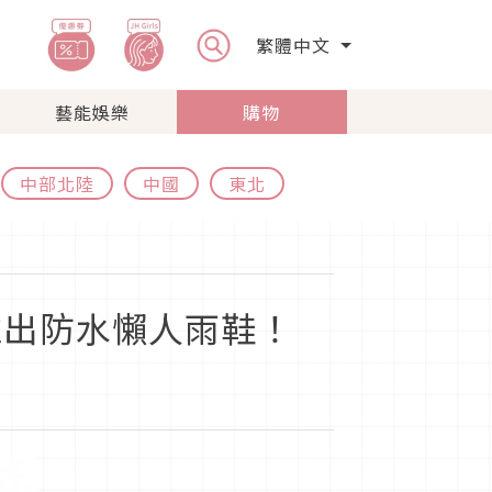
繁體中文
藝能娛樂
購物
中部北陸
中國
東北
HY推出防水懶人雨鞋！