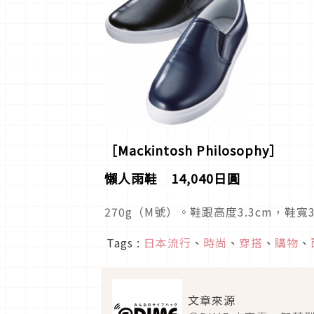
［Mackintosh Philosophy］
懶人雨鞋 14,040日圓
270g（M號）。鞋跟高度3.3cm，
Tags :
日本流行
、
時尚
、
穿搭
、
購物
、
文章來源