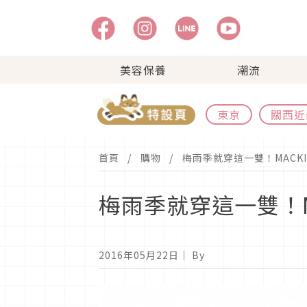
美容保養
潮流
東京
關西近
首頁
購物
梅雨季就穿這一雙！MACKIN
梅雨季就穿這一雙！MA
2016年05月22日
｜ By