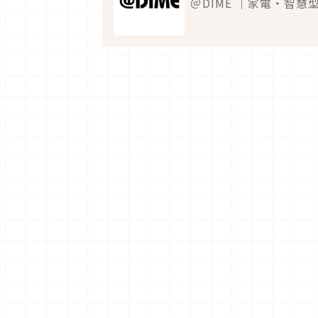
＠DIME ｜家電・智