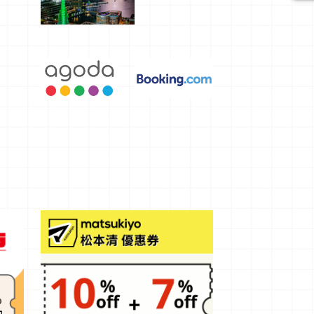
選，讓你不
用人擠人悠
閒欣賞