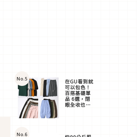
No.
5
在GU看到就
可以包色！
百搭基礎單
品 6選，閉
眼全收也不
心疼
No.
6
快90公斤肌