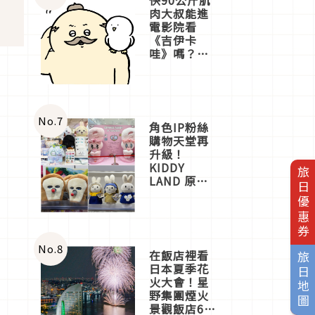
肉大叔能進
電影院看
《吉伊卡
哇》嗎？日
本重金屬樂
團「打首」
會長與
nagano老師
一同給出了
No.
7
角色IP粉絲
答案
購物天堂再
升級！
KIDDY
旅日優惠券
LAND 原宿
店吉伊卡哇
迎客，新開
幕
OMOKADO
店3分即達
No.
8
在飯店裡看
旅日地圖
日本夏季花
火大會！星
野集團煙火
景觀飯店6