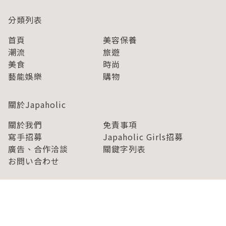
分類列表
首頁
美容保養
潮流
旅遊
美食
時尚
藝能娛樂
購物
關於Japaholic
關於我們
免責事項
寫手招募
Japaholic Girls招募
廣告、合作洽談
關鍵字列表
お問い合わせ