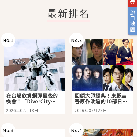
最新排名
旅日地圖
No.
1
No.
2
在台場欣賞鋼彈最後的
回顧大師經典！東野圭
機會！「DiverCity
吾原作改編的10部日本
Tokyo Plaza」搭船、
影視作品推薦
2026年07月13日
2026年07月28日
購物、美食及夜景，一
次全體驗
No.
3
No.
4