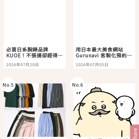
必買日系腕錶品牌
用日本最大美食網站
KUOE！不張揚卻經得起
Gurunavi 客製化預約九
時間洗鍊的經典之作五
大都市餐廳，打造專屬
2026年07月20日
2026年07月03日
選
美食體驗！
No.
5
No.
6
Share