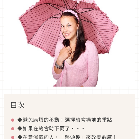
目次
◆避免麻煩的移動！選擇約會場地的重點
◆如果在約會時下雨了・・・
◆在意濕氣的人，「盤頭髮」來改變觀感！