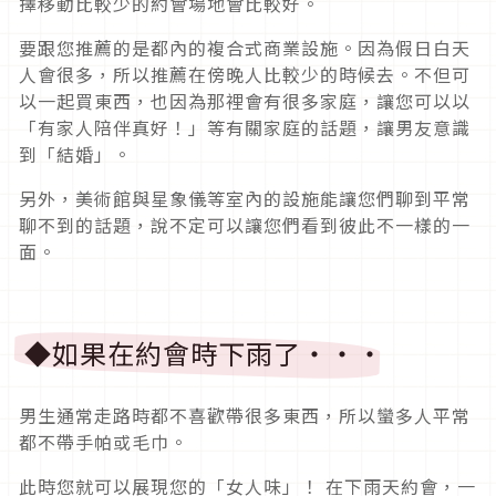
擇移動比較少的約會場地會比較好。
要跟您推薦的是都內的複合式商業設施。因為假日白天
人會很多，所以推薦在傍晚人比較少的時候去。不但可
以一起買東西，也因為那裡會有很多家庭，讓您可以以
「有家人陪伴真好！」等有關家庭的話題，讓男友意識
到「結婚」。
另外，美術館與星象儀等室內的設施能讓您們聊到平常
聊不到的話題，說不定可以讓您們看到彼此不一樣的一
面。
◆如果在約會時下雨了・・・
男生通常走路時都不喜歡帶很多東西，所以蠻多人平常
都不帶手帕或毛巾。
此時您就可以展現您的「女人味」！ 在下雨天約會，一