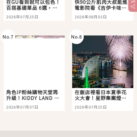
在GU看到就可以包色！
快90公斤肌肉大叔能進
百搭基礎單品 6選，閉
電影院看《吉伊卡哇》
眼全收也不心疼
嗎？日本重金屬樂團
2026年07月25日
2026年08月03日
「打首」會長與nagano
老師一同給出了答案
No.
7
No.
8
角色IP粉絲購物天堂再
在飯店裡看日本夏季花
升級！KIDDY LAND 原
火大會！星野集團煙火
宿店吉伊卡哇迎客，新
景觀飯店6選，讓你不用
2026年07月07日
2026年07月25日
開幕 OMOKADO 店3分
人擠人悠閒欣賞
即達