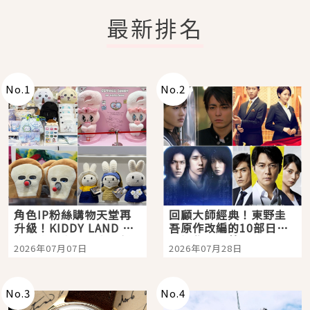
最新排名
No.
1
No.
2
角色IP粉絲購物天堂再
回顧大師經典！東野圭
升級！KIDDY LAND 原
吾原作改編的10部日本
宿店吉伊卡哇迎客，新
影視作品推薦
2026年07月07日
2026年07月28日
開幕 OMOKADO 店3分
即達
No.
3
No.
4