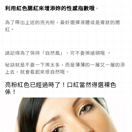
利用紅色腮紅來增添妳的性感指數哦
。
為了帶出上述的亮光粉，最好選擇液體或是膏狀的腮
紅。
請記得為了保持「自然風」，可不要擦過頭哦 。
秘訣就是不要一下擦太多，而是薄薄的一層又一層的添
上去，就會看起來很自然哦。
亮粉紅色已經過時了！口紅當然得選裸色
係！