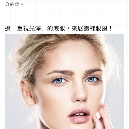
分的妝。
選「重視光澤」的底妝，來展露裸妝風！