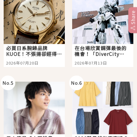
Share
必買日系腕錶品牌
在台場欣賞鋼彈最後的
KUOE！不張揚卻經得起
機會！「DiverCity
時間洗鍊的經典之作五
Tokyo Plaza」搭船、
2026年07月20日
2026年07月13日
選
購物、美食及夜景，一
次全體驗
No.
5
No.
6