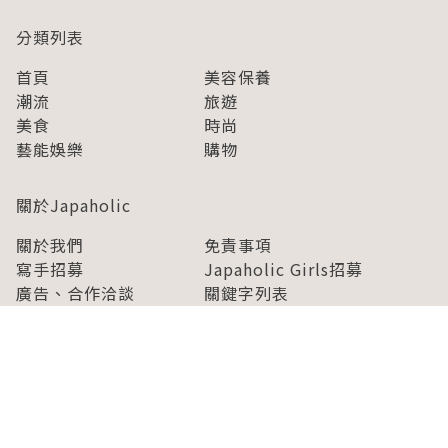
分類列表
首頁
美容保養
潮流
旅遊
美食
時尚
藝能娛樂
購物
關於Japaholic
關於我們
免責事項
寫手招募
Japaholic Girls招募
廣告、合作洽談
關鍵字列表
お問い合わせ