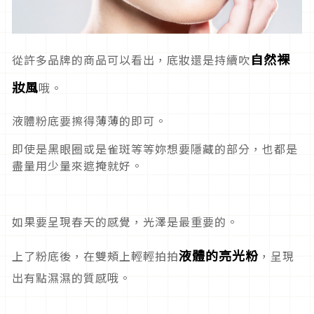
自然裸
從許多品牌的商品可以看出，底妝還是持續吹
妝風
哦。
液體粉底要擦得薄薄的即可。
即使是黑眼圈或是雀斑等等妳想要隱藏的部分，也都是
盡量用少量來遮掩就好。
如果要呈現春天的感覺，
光澤
是最重要的。
液體的亮光粉
上了粉底後，在雙頰上輕輕拍拍
，呈現
出有點濕濕的質感哦。