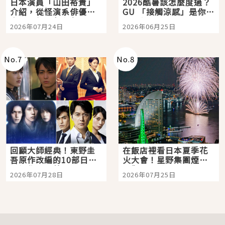
日本演員「山田裕貴」
2026酷暑該怎麼度過？
介紹，從怪演系俳優走
GU 「接觸涼感」是你的
向國民級日劇主角
夏日救星
2026年07月24日
2026年06月25日
No.
7
No.
8
回顧大師經典！東野圭
在飯店裡看日本夏季花
吾原作改編的10部日本
火大會！星野集團煙火
影視作品推薦
景觀飯店6選，讓你不用
2026年07月28日
2026年07月25日
人擠人悠閒欣賞