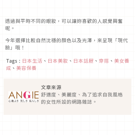
透過與平時不同的眼妝，可以讓妳喜歡的人感覺興奮
呢。
今年選擇比較自然沈穩的顏色以及光澤，來呈現「現代
臉」哦！
Tags :
日本生活
、
日本美妝
、
日本話屜
、
穿搭
、
美女養
成
、
美容保養
文章來源
舒適度、美麗度、為了追求自我風格
的女性所設的網路雜誌。