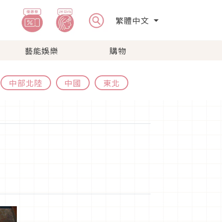
繁體中文
藝能娛樂
購物
中部北陸
中國
東北