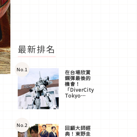
最新排名
No.
1
在台場欣賞
鋼彈最後的
機會！
「DiverCity
Tokyo
Plaza」搭
船、購物、
美食及夜
景，一次全
體驗
No.
2
回顧大師經
典！東野圭