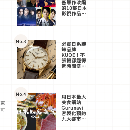
吾原作改編
的10部日本
影視作品推
薦
No.
3
必買日系腕
錶品牌
KUOE！不
張揚卻經得
起時間洗鍊
的經典之作
五選
No.
4
用日本最大
美食網站
的東
Gurunavi
飯可
客製化預約
九大都市餐
廳，打造專
屬美食體