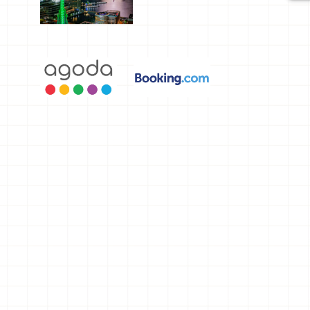
選，讓你不
用人擠人悠
閒欣賞