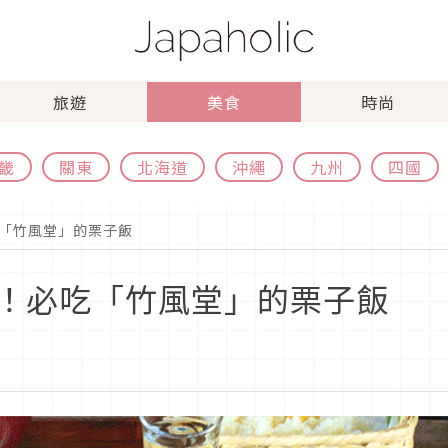
旅遊
美食
時尚
畿
關東
北海道
沖繩
九州
四國
「竹風堂」的栗子飯
！必吃「竹風堂」的栗子飯