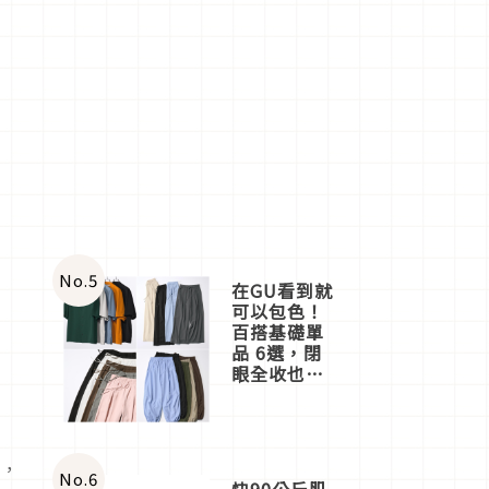
No.
5
在GU看到就
可以包色！
百搭基礎單
品 6選，閉
眼全收也不
心疼
說，
No.
6
快90公斤肌