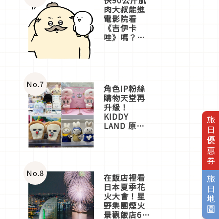
肉大叔能進
電影院看
《吉伊卡
哇》嗎？日
本重金屬樂
團「打首」
會長與
nagano老師
一同給出了
No.
7
角色IP粉絲
答案
購物天堂再
升級！
KIDDY
旅日優惠券
LAND 原宿
店吉伊卡哇
迎客，新開
幕
OMOKADO
店3分即達
No.
8
在飯店裡看
旅日地圖
日本夏季花
火大會！星
野集團煙火
景觀飯店6