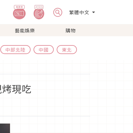
繁體中文
藝能娛樂
購物
中部北陸
中國
東北
現烤現吃