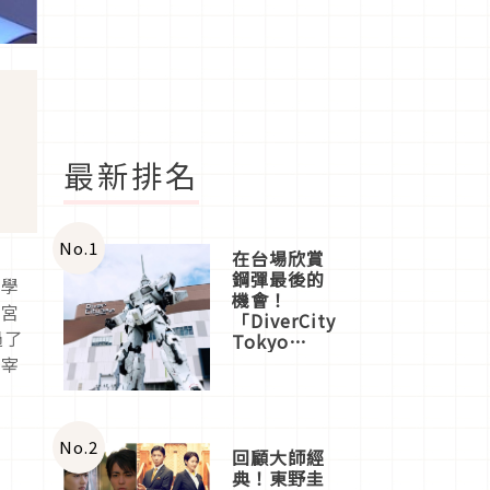
最新排名
No.
1
在台場欣賞
鋼彈最後的
祀學
機會！
滿宮
「DiverCity
過了
Tokyo
Plaza」搭
太宰
船、購物、
美食及夜
景，一次全
體驗
No.
2
回顧大師經
典！東野圭