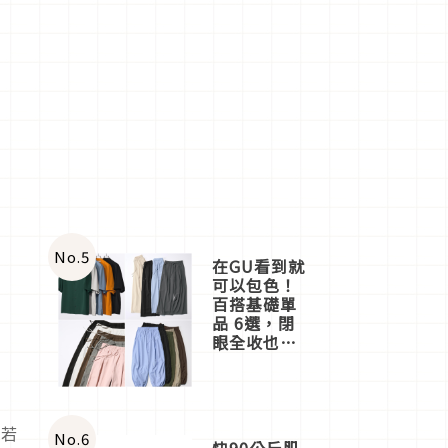
No.
5
在GU看到就
可以包色！
百搭基礎單
品 6選，閉
眼全收也不
心疼
枝
議若
No.
6
快90公斤肌