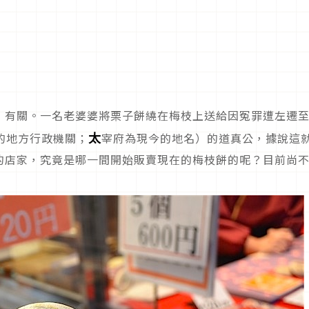
）有關。一名老婆婆將栗子餅繞在梅枝上送給因冤罪遭左遷
太
的地方行政機關；
宰府為現今的地名）的道真公，據說這
的店家，究竟是哪一間開始販賣現在的梅枝餅的呢？目前尚