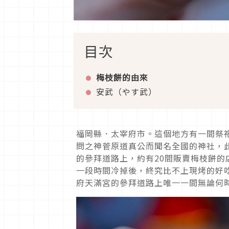
目次
梅枝餅的由來
安武（やす武）
福岡縣．太宰府市。這個地方有一間祭
問之神菅原道真公而聞名全國的神社，
的參拜道路上，約有20間販賣梅枝餅
一段時間冷掉後，終究比不上現烤的好
府天滿宮的參拜道路上唯一一間無論何