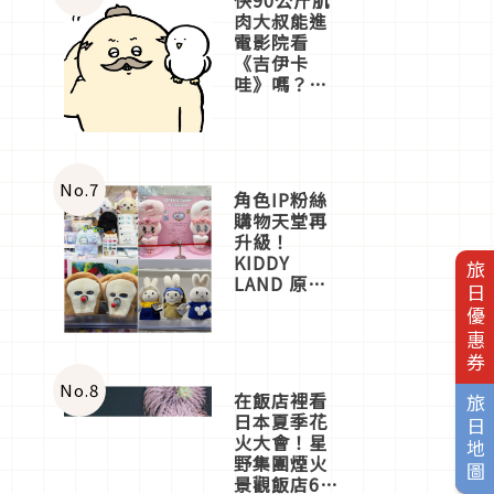
肉大叔能進
電影院看
《吉伊卡
哇》嗎？日
本重金屬樂
團「打首」
會長與
nagano老師
一同給出了
No.
7
角色IP粉絲
答案
購物天堂再
升級！
KIDDY
旅日優惠券
LAND 原宿
店吉伊卡哇
迎客，新開
幕
OMOKADO
店3分即達
No.
8
在飯店裡看
旅日地圖
日本夏季花
火大會！星
野集團煙火
景觀飯店6