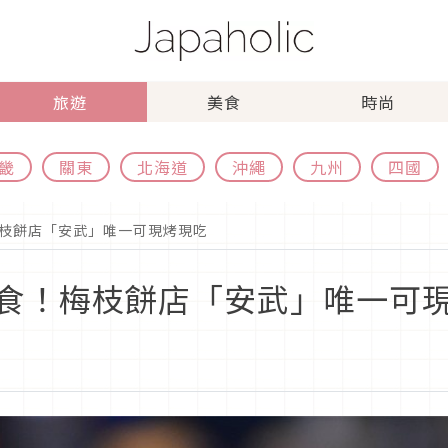
旅遊
美食
時尚
畿
關東
北海道
沖繩
九州
四國
枝餅店「安武」唯一可現烤現吃
食！梅枝餅店「安武」唯一可