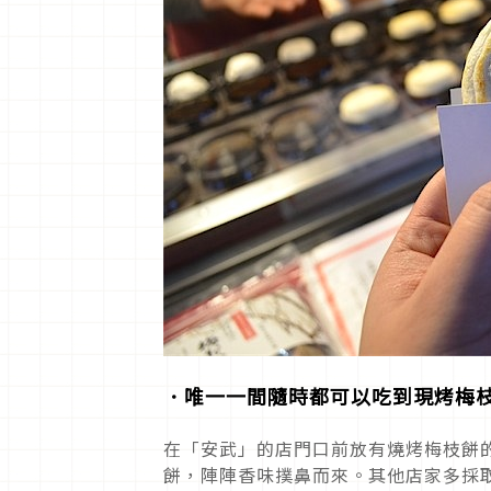
．唯一一間隨時都可以吃到現烤梅
在「安武」的店門口前放有燒烤梅枝餅
餅，陣陣香味撲鼻而來。其他店家多採