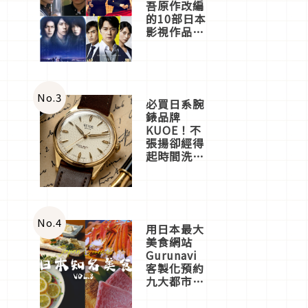
吾原作改編
的10部日本
影視作品推
薦
No.
3
必買日系腕
錶品牌
KUOE！不
張揚卻經得
起時間洗鍊
的經典之作
五選
No.
4
用日本最大
美食網站
Gurunavi
客製化預約
九大都市餐
廳，打造專
屬美食體