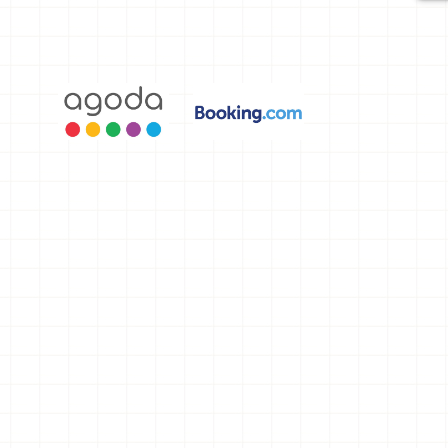
選，讓你不
用人擠人悠
閒欣賞