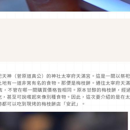
祀天神（菅原道真公）的神社太宰府天滿宮。這是一間以祭
此地有一道非常有名的食物。那便是梅枝餅。通往太宰府天
的店，不管在哪一間購買價格皆相同。原本甘醇的梅枝餅，經
吃，甚至可說嚐起來像別種食物。因此，這次要介紹的是在
時都可以吃到現烤的梅枝餅店「安武」。