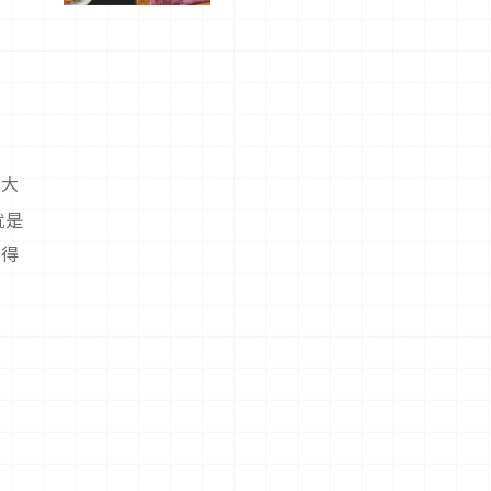
驗！
至大
就是
不得