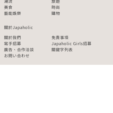
潮流
旅遊
美食
時尚
藝能娛樂
購物
關於Japaholic
關於我們
免責事項
寫手招募
Japaholic Girls招募
廣告、合作洽談
關鍵字列表
お問い合わせ
看看更多有關Japaholic！