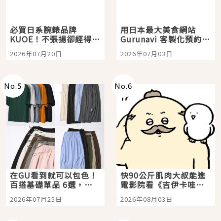
必買日系腕錶品牌
用日本最大美食網站
KUOE！不張揚卻經得起
Gurunavi 客製化預約九
時間洗鍊的經典之作五
大都市餐廳，打造專屬
2026年07月20日
2026年07月03日
選
美食體驗！
No.
5
No.
6
在GU看到就可以包色！
快90公斤肌肉大叔能進
百搭基礎單品 6選，閉
電影院看《吉伊卡哇》
眼全收也不心疼
嗎？日本重金屬樂團
2026年07月25日
2026年08月03日
「打首」會長與nagano
老師一同給出了答案