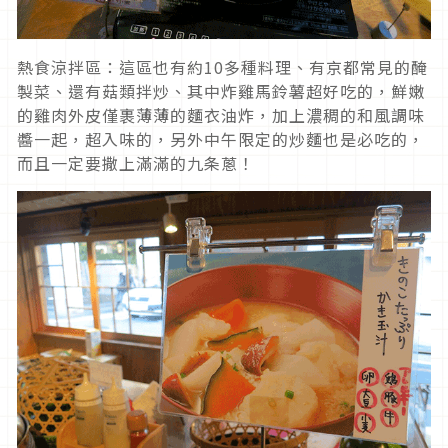
熱食涼拌區：這區也有約10多種料理、有京都常見的醃
製菜、還有菇類拌炒、其中炸雞馬鈴薯超好吃的，鮮嫩
的雞肉外皮僅裹薄薄的麵衣油炸，加上濃稠的和風調味
醬一起，超入味的，另外中午限定的炒麵也是必吃的，
而且一定要撒上滿滿的九条蔥！