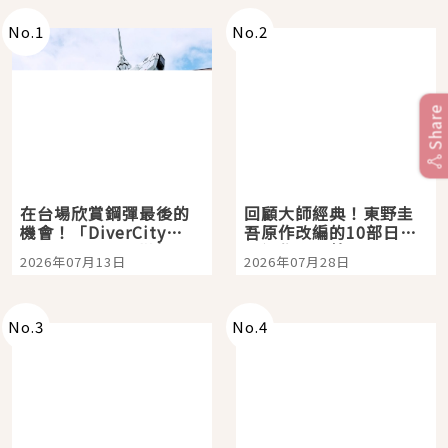
No.
1
No.
2
Share
在台場欣賞鋼彈最後的
回顧大師經典！東野圭
機會！「DiverCity
吾原作改編的10部日本
Tokyo Plaza」搭船、
影視作品推薦
2026年07月13日
2026年07月28日
購物、美食及夜景，一
次全體驗
No.
3
No.
4