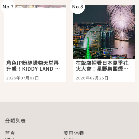
No.
7
No.
8
角色IP粉絲購物天堂再
在飯店裡看日本夏季花
升級！KIDDY LAND 原
火大會！星野集團煙火
宿店吉伊卡哇迎客，新
景觀飯店6選，讓你不用
2026年07月07日
2026年07月25日
開幕 OMOKADO 店3分
人擠人悠閒欣賞
即達
分類列表
首頁
美容保養