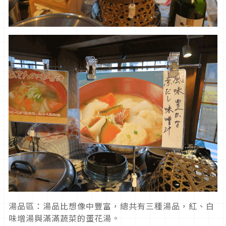
湯品區：湯品比想像中豐富，總共有三種湯品，紅、白
味增湯與滿滿蔬菜的蛋花湯。