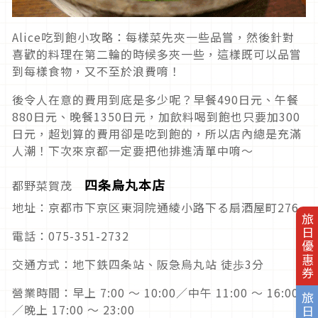
Alice吃到飽小攻略：每樣菜先夾一些品嘗，然後針對
喜歡的料理在第二輪的時候多夾一些，這樣既可以品嘗
到每樣食物，又不至於浪費唷！
後令人在意的費用到底是多少呢？早餐490日元、午餐
880日元、晚餐1350日元，加飲料喝到飽也只要加300
日元，超划算的費用卻是吃到飽的，所以店內總是充滿
人潮！下次來京都一定要把他排進清單中唷～
四条烏丸本店
都野菜賀茂
地址：京都市下京区東洞院通綾小路下る扇酒屋町276
旅日優惠券
電話：075-351-2732
交通方式：地下鉄四条站、阪急烏丸站 徒歩3分
營業時間：早上 7:00 ～ 10:00／中午 11:00 ～ 16:00
旅日地圖
／晚上 17:00 ～ 23:00