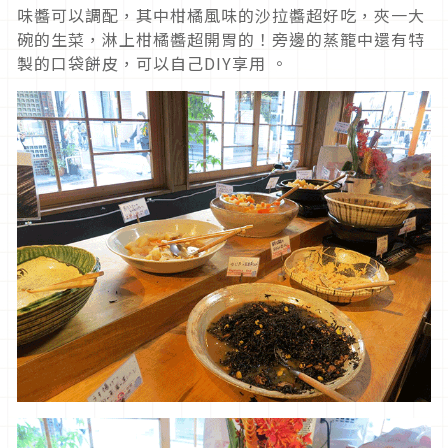
味醬可以調配，其中柑橘風味的沙拉醬超好吃，夾一大
碗的生菜，淋上柑橘醬超開胃的！旁邊的蒸籠中還有特
製的口袋餅皮，可以自己DIY享用 。