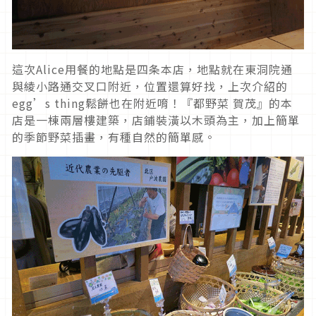
這次Alice用餐的地點是四条本店，地點就在東洞院通
與綾小路通交叉口附近，位置還算好找，上次介紹的
egg’s thing鬆餅也在附近唷！『都野菜 賀茂』的本
店是一棟兩層樓建築，店鋪裝潢以木頭為主，加上簡單
的季節野菜插畫，有種自然的簡單感。