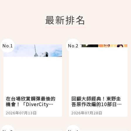
最新排名
No.
1
No.
2
在台場欣賞鋼彈最後的
回顧大師經典！東野圭
機會！「DiverCity
吾原作改編的10部日本
Tokyo Plaza」搭船、
影視作品推薦
2026年07月13日
2026年07月28日
購物、美食及夜景，一
次全體驗