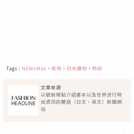
Tags :
NEWoMan
、
新宿
、
日本購物
、
時尚
文章來源
以敏銳視點介紹書本以及世界流行時
尚資訊的雙語（日文・英文）新聞網
站