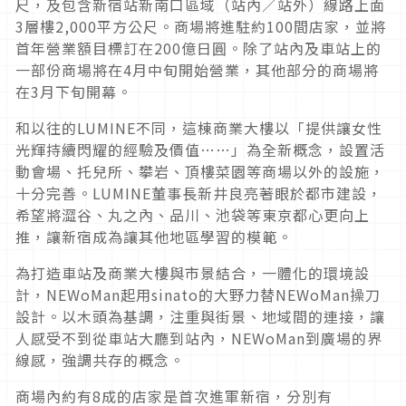
尺，及包含新宿站新南口區域（站內／站外）線路上面
3層樓2,000平方公尺。商場將進駐約100間店家，並將
首年營業額目標訂在200億日圓。除了站內及車站上的
一部份商場將在4月中旬開始營業，其他部分的商場將
在3月下旬開幕。
和以往的LUMINE不同，這棟商業大樓以「提供讓女性
光輝持續閃耀的經驗及價值……」為全新概念，設置活
動會場、托兒所、攀岩、頂樓菜園等商場以外的設施，
十分完善。LUMINE董事長新井良亮著眼於都市建設，
希望將澀谷、丸之內、品川、池袋等東京都心更向上
推，讓新宿成為讓其他地區學習的模範。
為打造車站及商業大樓與市景結合，一體化的環境設
計，NEWoMan起用sinato的大野力替NEWoMan操刀
設計。以木頭為基調，注重與街景、地域間的連接，讓
人感受不到從車站大廳到站內，NEWoMan到廣場的界
線感，強調共存的概念。
商場內約有8成的店家是首次進軍新宿，分別有