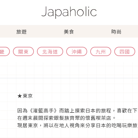
旅遊
美食
時尚
畿
關東
北海道
沖繩
九州
四國
★東京
因為《灌籃高手》而踏上摸索日本的旅程，喜歡在下
在週末晨間探索銀髮族齊聚的懷舊喫茶店。
現居東京，將以在地人視角來分享日本的吃喝玩樂旅