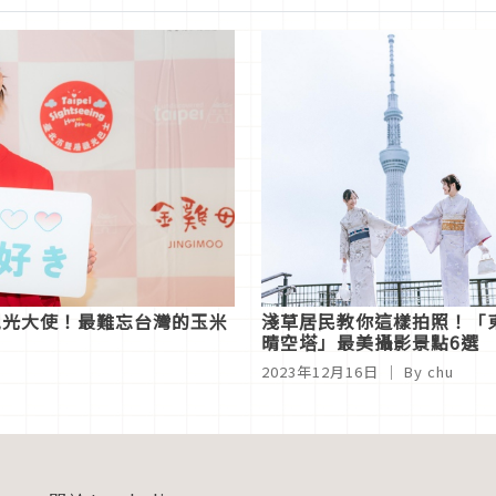
觀光大使！最難忘台灣的玉米
淺草居民教你這樣拍照！「
晴空塔」最美攝影景點6選
2023年12月16日
｜ By chu