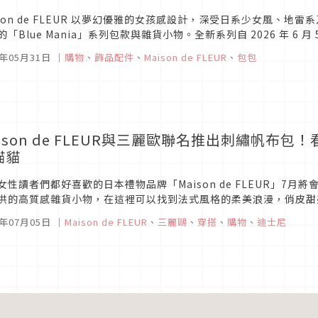
ison de FLEUR 以夢幻優雅的女孩感設計，深受日系少女風、
的「Blue Mania」系列包款與雜貨小物。全新系列自 2026 年 6 月 
EUR 實體門市等通路正式販售。
6年05月31日
｜
購物
、
飾品配件
、
Maison de FLEUR
、
包包
aison de FLEUR與三麗歐聯名推出刺繡帆布
貓貓
女性讀者們都好喜歡的日本禮物品牌「Maison de FLEUR」7
供的高質感雜貨小物，在這裡可以找到法式風格的柔美浪漫，俏皮甜
名的捉迷藏刺繡托特包系列更是精緻可愛，日本的粉絲們早已蓄勢待發
1年07月05日
｜
Maison de FLEUR
、
三麗鷗
、
穿搭
、
購物
、
迪士尼