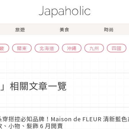
旅遊
美食
時尚
畿
關東
北海道
沖繩
九州
四國
EUR」相關文章一覽
穿搭控必知品牌！Maison de FLEUR 清新藍色
款、小物、髮飾 6 月開賣