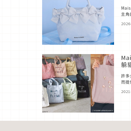
Ma
主角
FL
202
M
躲
許多
而提
鷗聯
202