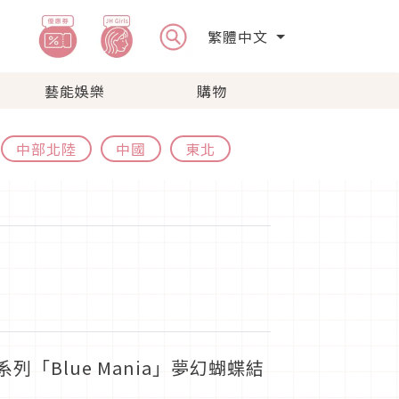
繁體中文
藝能娛樂
購物
中部北陸
中國
東北
系列「Blue Mania」夢幻蝴蝶結