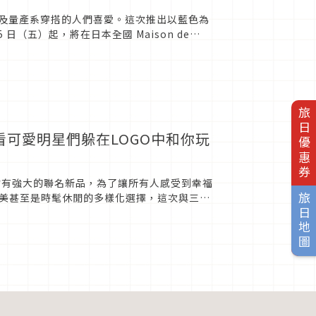
地雷系及量產系穿搭的人們喜愛。這次推出以藍色為
5 日（五）起，將在日本全國 Maison de
旅日優惠券
包！看可愛明星們躲在LOGO中和你玩
月將會有強大的聯名新品，為了讓所有人感受到幸福
美甚至是時髦休閒的多樣化選擇，這次與三麗
旅日地圖
，台灣的大家...