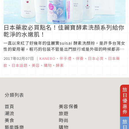
日本藥妝必買點名！佳麗寶酵素洗顏系列給你
乾淨的水嫩肌！
一直以來紅了好幾年的佳麗寶suisai 酵素洗顏粉，是許多台灣女
性的愛用著，輕巧的包裝不管是出門旅行或是外宿的時候都非常
的方便，到日本旅遊的朋友們一定也會囤貨回家，是日本必買藥
2017年02月07日
｜
KANEBO
、
伴手禮
、
保養
、
日本必買
、
日本藥
妝產品之一。但其實除了酵素粉之外還有一系列的潔顏保養產品
妝
、
日本話題
、
美容
、
購物
、
酵素
喔！現在就來介紹suisai系列相關產品吧！下次掃貨就更有目標
了！
旅日優惠券
分類列表
首頁
美容保養
潮流
旅遊
美食
時尚
藝能娛樂
購物