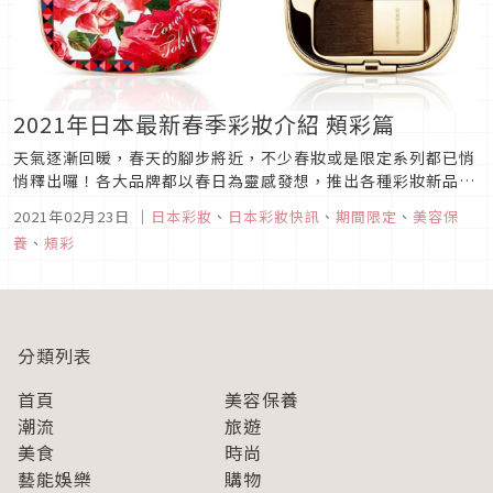
2021年日本最新春季彩妝介紹 頰彩篇
天氣逐漸回暖，春天的腳步將近，不少春妝或是限定系列都已悄
悄釋出囉！各大品牌都以春日為靈感發想，推出各種彩妝新品！
這次特別為大家精選5款絕美腮紅新品，從知名專櫃品牌到開價
2021年02月23日
｜
日本彩妝
、
日本彩妝快訊
、
期間限定
、
美容保
品牌通通都有，一起來看看有哪些吧！圖片來源1.Les
養
、
頰彩
Merveilleuses LADURÉE/宮廷花瓣腮紅 櫻花限定色圖片來源
大...
分類列表
首頁
美容保養
潮流
旅遊
美食
時尚
藝能娛樂
購物