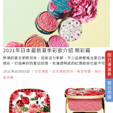
2021年日本最新夏季彩妝介紹 頰彩篇
旅日優惠券
熱情的夏天即將到來，迎接活力季節，不少品牌都推出夏日新款
頰彩。打造美好的夏日回憶，充滿透明感的紅潤妝容也是不可或
缺的！今年夏天該入手哪些頰彩呢？這次特別為大家精選5款絕
2021年05月03日
｜
日本美妝
、
日本美妝快訊
、
美容保養
、
頰彩
、
美
美腮紅新品，一起來看看有哪些吧！圖片來源1.HERMÈS/瑰麗
妝保養
粉紅腮紅(Rose Hermès Silky Blush)愛馬仕的第...
旅日地圖