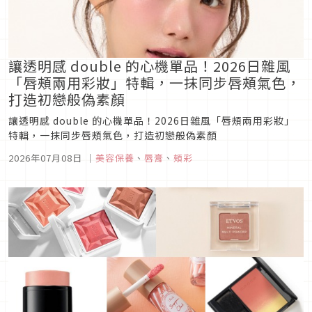
讓透明感 double 的心機單品！2026日雜風
「唇頰兩用彩妝」特輯，一抹同步唇頰氣色，
打造初戀般偽素顏
讓透明感 double 的心機單品！2026日雜風「唇頰兩用彩妝」
特輯，一抹同步唇頰氣色，打造初戀般偽素顏
2026年07月08日
｜
美容保養
、
唇膏
、
頰彩