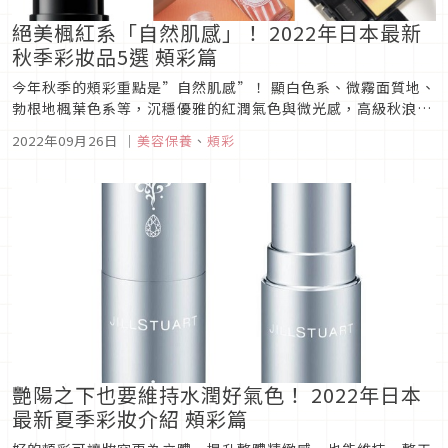
絕美楓紅系「自然肌感」！ 2022年日本最新
秋季彩妝品5選 頰彩篇
今年秋季的頰彩重點是”自然肌感”！ 顯白色系、微霧面質地、
勃根地楓葉色系等，沉穩優雅的紅潤氣色與微光感，高級秋浪漫
氛圍總是讓人無法拒絕。一起來尋找與自己最相襯的絕美楓紅妝
2022年09月26日
｜
美容保養
、
頰彩
容商品吧。
艷陽之下也要維持水潤好氣色！ 2022年日本
最新夏季彩妝介紹 頰彩篇