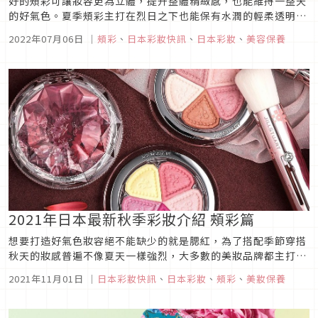
好的頰彩可讓妝容更為立體，提升整體精緻感，也能維持一整天
的好氣色。夏季頰彩主打在烈日之下也能保有水潤的輕柔透明
感，日本各品牌推出全新頰彩產品，RMK水感頰采蜜擁有超美的
2022年07月06日
｜
頰彩
、
日本彩妝快訊
、
日本彩妝
、
美容保養
自然紅潤效果，服貼的柔軟質地更是讓人用過必上癮，SUQQU
主打「潤澤感」的光潤頰彩打造日曬後的健康肌膚，喜歡腮紅的
朋友們趕快來看看介...
2021年日本最新秋季彩妝介紹 頰彩篇
想要打造好氣色妝容絕不能缺少的就是腮紅，為了搭配季節穿搭
秋天的妝感普遍不像夏天一樣強烈，大多數的美妝品牌都主打輪
廓線條或是自然血色的優雅路線。
2021年11月01日
｜
日本彩妝快訊
、
日本彩妝
、
頰彩
、
美妝保養