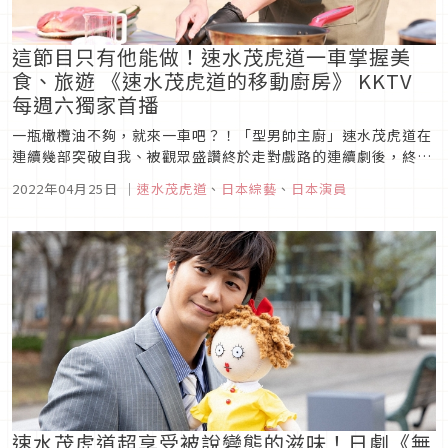
這節目只有他能做！速水茂虎道一車掌握美
食、旅遊 《速水茂虎道的移動廚房》 KKTV
每週六獨家首播
一瓶橄欖油不夠，就來一車吧？！「型男帥主廚」速水茂虎道在
連續幾部突破自我、被觀眾盛讚終於走對戲路的連續劇後，終於
有機會推出屬於他、也只有他能做的節目《速水茂虎道的移動廚
2022年04月25日
｜
速水茂虎道
、
日本綜藝
、
日本演員
房》，剛開始對於一個人開車自言自語有些不習慣之外，平常都
在室內料理的他，得在戶外開火的最大挑戰竟是「調味料會被風
吹走」！《速水茂虎道...
速水茂虎道超享受被說變態的滋味！日劇《無