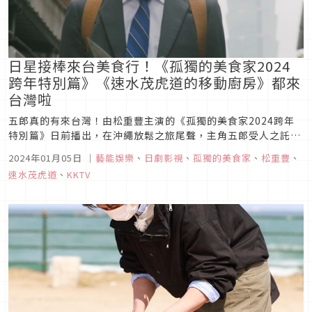
日星接棒來台美食行！《孤獨的美食家2024
跨年特別篇》《速水茂虎道的移動廚房》都來
台灣啦
五郎真的有來台灣！由松重豐主演的《孤獨的美食家2024跨年
特別篇》日前播出，在沖繩放鬆之旅尾聲，主角五郎受人之託到
了台灣，不但造訪知名火鍋店，也到饒河夜市品嚐在地小吃，如
2024年01月05日
｜
藝能娛樂
、
日劇影視
、
孤獨的美食家
、
松重豐
、
彩蛋般的演出令許多觀眾又驚又喜！另外一位超愛台灣的日星速
速水茂虎道
、
KKTV
水茂虎道也來台拍攝料理節目《速水茂虎道的移動廚房》，透露
最愛的台灣料理是「...