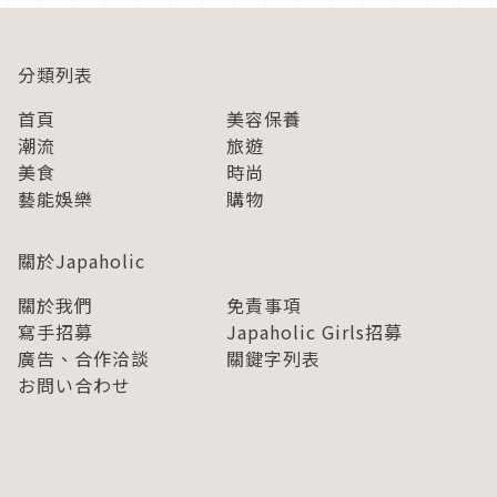
分類列表
首頁
美容保養
潮流
旅遊
美食
時尚
藝能娛樂
購物
關於Japaholic
關於我們
免責事項
寫手招募
Japaholic Girls招募
廣告、合作洽談
關鍵字列表
お問い合わせ