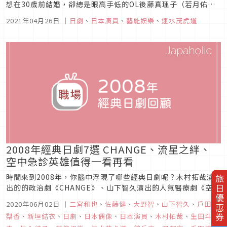
想在30歲前結婚，卻總是眼高手低的OL後藤真理子（若月佑美
飾），她作夢也想不到自己竟然可以順利跟暗戀對象－富澤光央
2021年04月26日
｜
日劇
、
日本演員
、
藝能娛樂
、
速水茂虎道
課長（速水茂虎道 飾）開始交往！高大帥氣、聰明能幹、前途無
量的光央，其實有著不為人知的秘密……原來他對人偶娃娃「美
啾子」情有獨鍾...
2008年經典日劇7選 CHANGE、流星之絆、
空中急診英雄值得一看再看
時間來到2008年，你腦中浮現了哪些經典日劇呢？木村拓哉演
旅日優惠券
出的的政治劇《CHANGE》、山下智久演出的人氣醫療劇《空中
急診英雄》、東野圭吾知名作品改編的《流星之絆》都超經典，
2020年06月02日
｜
二宮和也
、
佐藤健
、
大野智
、
山下智久
、
戶田恵
激勵人心、懷抱夢想的高中校園劇《ROOKIES》更是讓人看完
梨香
、
新垣結衣
、
日劇
、
日本偶像
、
日本演員
、
木村拓哉
、
生田斗
熱血沸騰，一起來看看2008年必看的七部日劇是那些吧！沒有