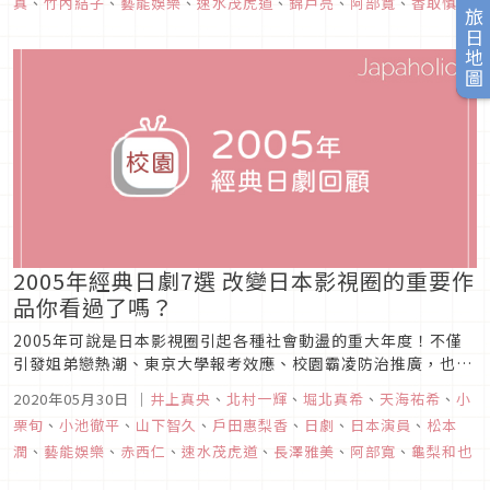
真
、
竹內結子
、
藝能娛樂
、
速水茂虎道
、
錦戶亮
、
阿部寬
、
香取慎吾
薔薇的花...
旅日地圖
2005年經典日劇7選 改變日本影視圈的重要作
品你看過了嗎？
2005年可說是日本影視圈引起各種社會動盪的重大年度！不僅
引發姐弟戀熱潮、東京大學報考效應、校園霸凌防治推廣，也出
現許多改變演員生涯的重大作品，並在影視圈內掀起少女漫畫翻
2020年05月30日
｜
井上真央
、
北村一輝
、
堀北真希
、
天海祐希
、
小
拍潮。究竟有哪些經典作品有這麼大的影響力呢？繼續看下去就
栗旬
、
小池徹平
、
山下智久
、
戶田惠梨香
、
日劇
、
日本演員
、
松本
知道了！《anego 熟女真命苦》圖片來源說到日劇中最經典的
潤
、
藝能娛樂
、
赤西仁
、
速水茂虎道
、
長澤雅美
、
阿部寬
、
龜梨和也
姐弟戀作品，應...