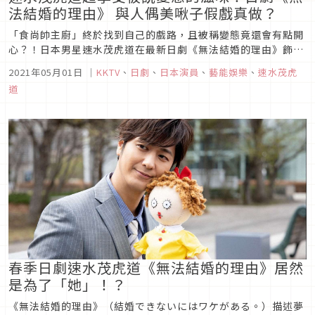
法結婚的理由》 與人偶美啾子假戲真做？
「食尚帥主廚」終於找到自己的戲路，且被稱變態竟還會有點開
心？！日本男星速水茂虎道在最新日劇《無法結婚的理由》飾演
戀上人偶的社會菁英，他日前接受台灣媒體聯訪，透露自己被說
2021年05月01日
｜
KKTV
、
日劇
、
日本演員
、
藝能娛樂
、
速水茂虎
變態的話會莫名開心，笑稱「我搞不好真的有點變態」，笑說下
道
次來的時候可能會帶「美啾子」同行逛夜市！KKTV提供速水茂
虎道繼「這個男人是...
春季日劇速水茂虎道《無法結婚的理由》居然
是為了「她」！？
《無法結婚的理由》（結婚できないにはワケがある。）描述夢