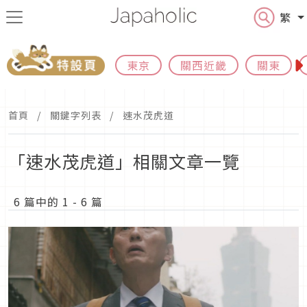
繁
東京
關西近畿
關東
首頁
關鍵字列表
速水茂虎道
「速水茂虎道」相關文章一覽
6 篇中的 1 - 6 篇