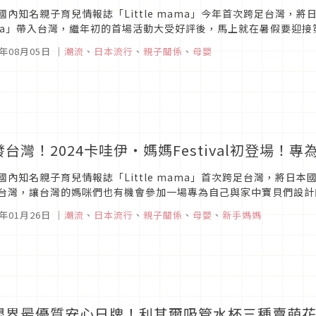
國內知名親子育兒情報誌「Little mama」今年首次跨足台灣，將日本國
sta」帶入台灣，繼年初的首場活動大受好評後，馬上就在暑假要迎
參加完全免費，重點是還有滿滿的伴手禮等著你帶回家，馬上來看本次「
4年08月05日
｜
潮流
、
日本流行
、
親子關係
、
母嬰
發台灣！2024卡哇伊・媽媽Festival初登場
國內知名親子育兒情報誌「Little mama」首次跨足台灣，將日本國內舉辦
台灣，讓台灣的媽咪們也有機會參加一場專為自己與家中寶貝們設計
看本次「卡哇伊・媽媽Festival」精彩亮點然後趕快手刀預...
4年01月26日
｜
潮流
、
日本流行
、
親子關係
、
母嬰
、
新手媽媽
嬰界最優質安心日牌！利其爾吸管水杯三種賣萌