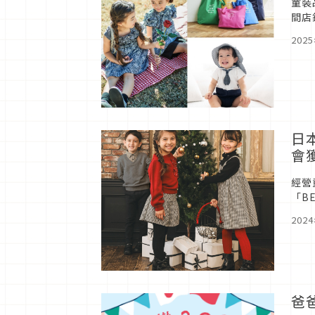
童裝
間店
好評
202
日
會
經營
「B
飾，
202
爸