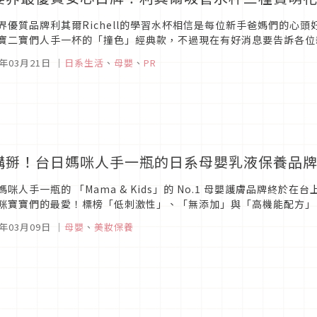
界優質品牌利其爾Richell的學習水杯相信是每位新手爸媽們的心
寶二寶們人手一杯的「撞色」經典款，不過現在有好消息要告訴各位
來了三款超可愛花色，而且背後有著溫馨的理念，這次就一起跟著Japaho
2年03月21日
｜
日系生活
、
母嬰
、
PR
購掰！台日媽咪人手一瓶的日系母嬰乳液保養品牌 Mam
媽咪人手一瓶的 「Mama & Kids」的 No.1 母嬰護膚品牌終於
咪寶寶們的最愛！標榜「低刺激性」、「無添加」與「高機能配方」，不
油系界面活性劑與酒精成分，每天都能安心使用。
2年03月09日
｜
母嬰
、
美妝保養