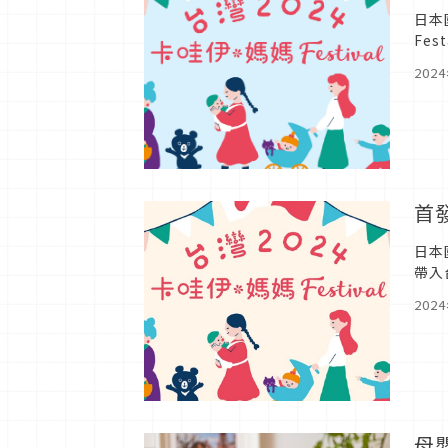
日本
Fe
不只
202
首
日本
帶入
來看
202
母