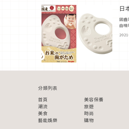
日
固齒
由啃
質和
202
分類列表
首頁
美容保養
潮流
旅遊
美食
時尚
藝能娛樂
購物