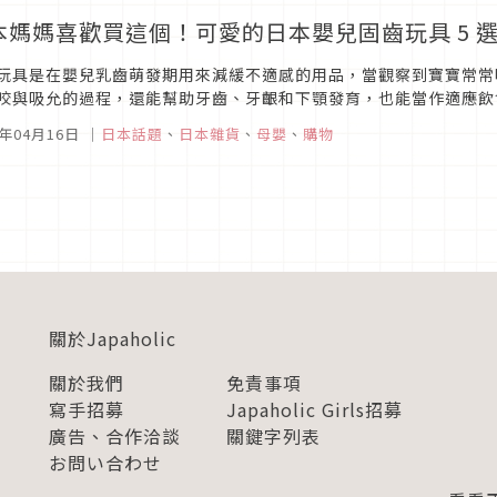
本媽媽喜歡買這個！可愛的日本嬰兒固齒玩具 5 
玩具是在嬰兒乳齒萌發期用來減緩不適感的用品，當觀察到寶寶常常
咬與吸允的過程，還能幫助牙齒、牙齦和下顎發育，也能當作適應飲
外觀，常見矽膠和合成橡膠之外，近年標榜安全的米製和自然香味的木
1年04月16日
｜
日本話題
、
日本雜貨
、
母嬰
、
購物
關於Japaholic
關於我們
免責事項
寫手招募
Japaholic Girls招募
廣告、合作洽談
關鍵字列表
お問い合わせ