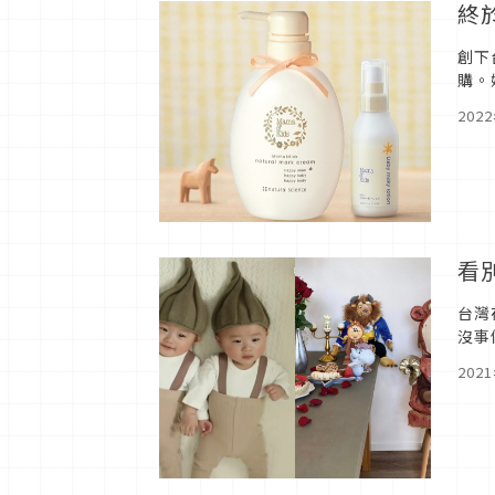
終
創下
購。
八年
202
看
台灣
沒事
202