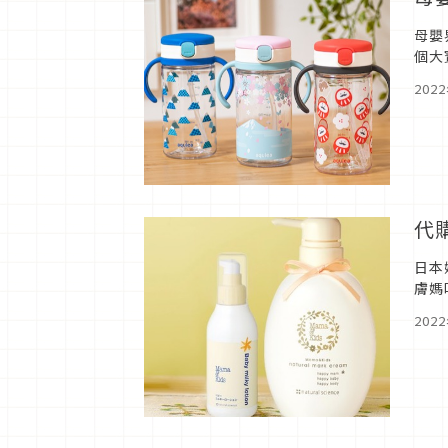
母嬰
個大
氣帶
202
代
日本
膚媽
或石
202