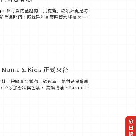
頭好，那可愛的童趣的「貝克街」款設計更是每
新手媽咪們！那就是利其爾吸管水杯這次一口
lic編輯部...
a & Kids 正式來台
在台上線！連續 8 年獲得口碑冠軍，絕對是易敏肌
添加香料與色素， 無礦物油、Paraben
旅日優惠券