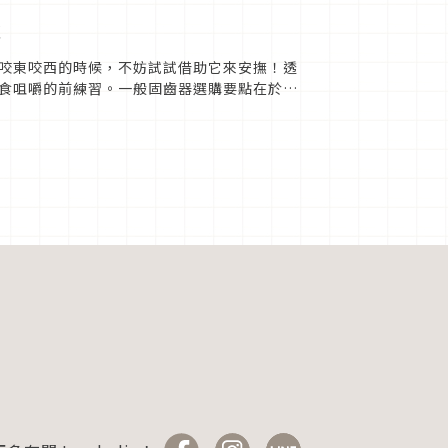
選
咬東咬西的時候，不妨試試借助它來安撫！透
食咀嚼的前練習。一般固齒器選購要點在於材
製也很受歡迎，外觀採功能性...