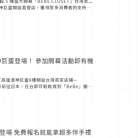
 5 樓盛大開幕「BEBE CLOSET」台灣第二
漢神巨蛋開設直營店，獲得眾多消費者的支持與
.
神巨蛋登場！ 參加開幕活動即有機
（二）在高雄漢神巨蛋6樓開設台灣首家店鋪—
特意前往日本，在台即可輕鬆買到「BeBe」服
活動登場 免費報名就能拿超多伴手禮