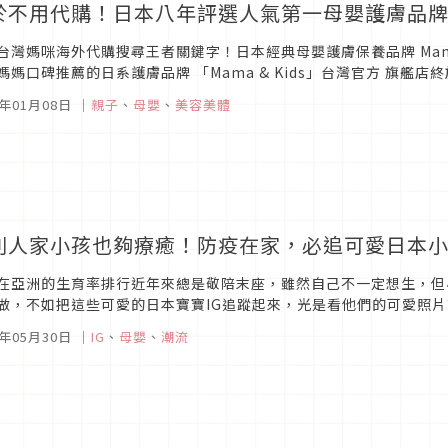
於不用代購！日本八年評選人氣第一母嬰護膚品牌Mam
台灣媽咪海外代購搜尋王者關鍵字！日本經典母嬰護膚保養品牌 Mama 
媽媽口碑推薦的日系護膚品牌 「Mama & Kids」台灣官方 旗艦店終於在
榮獲日本人氣...
2年01月08日
｜
親子
、
母嬰
、
美容美體
別人家小孩也夠療癒！防疫在家，必追可愛日本小
在亞洲的生育率排行近年來總是敬陪末座，雖然自己不一定想生，但
做，不如把這些可愛的日本寶寶IG追蹤起來，光是看他們的可愛照片
寶寶大集合 @babyful_official 在 Instagram...
1年05月30日
｜
IG
、
母嬰
、
潮流