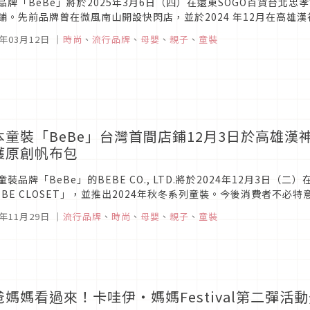
品牌「BeBe」將於2025年3月6日（四）在遠東SOGO百貨台北忠孝館
鋪。先前品牌曾在微風南山開設快閃店，並於2024 年12月在高雄
。如今更進一步拓展據點，台北新店舖即將誕生！這次開幕的台灣第..
5年03月12日
｜
時尚
、
流行品牌
、
母嬰
、
親子
、
童裝
本童裝「BeBe」台灣首間店鋪12月3日於高雄漢
獲原創帆布包
童裝品牌「BeBe」的BEBE CO., LTD.將於2024年12月3日
EBE CLOSET」，並推出2024年秋冬系列童裝。今後消費者不必
還有機會在開幕紀念活動中獲得原創帆布包！ 去年...
4年11月29日
｜
流行品牌
、
時尚
、
母嬰
、
親子
、
童裝
爸媽媽看過來！卡哇伊・媽媽Festival第二彈