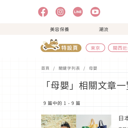
美容保養
潮流
東京
關西近
首頁
關鍵字列表
母嬰
「母嬰」相關文章一
9 篇中的 1 - 9 篇
日