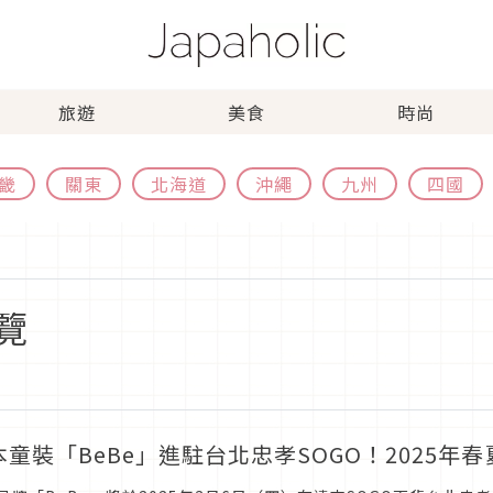
旅遊
美食
時尚
畿
關東
北海道
沖繩
九州
四國
覽
本童裝「BeBe」進駐台北忠孝SOGO！2025年