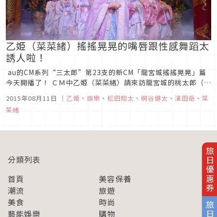
乙姫（菜菜緒）搖搖晃晃的嘴唇跟性感舞蹈太
誘人啦！
au的CM系列“三太郎”第23支的新CM「龍宮城搖搖晃晃」篇
今天開播了！ ＣＭ中乙姫（菜菜緒）請來訪龍宮城的桃太郎（松
田翔太）・浦島太郎（桐谷健太）・金太郎（濱田岳）３人吃龍
2015年08月11日
｜
乙姫
、
娛樂
、
松田翔太
、
桐谷健太
、
濱田岳
、
菜
宮城的新菜單－絕美的「龍宮城搖搖晃晃果凍」・・・本次，吃
菜緒
了一口「龍宮城搖搖晃晃果凍」的浦島太郎陷入妄想的...
旅日優惠券
分類列表
首頁
美容保養
潮流
旅遊
美食
時尚
藝能娛樂
購物