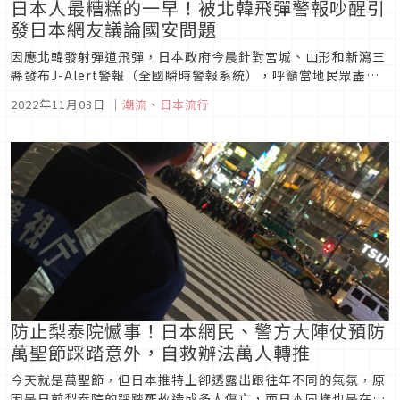
日本人最糟糕的一早！被北韓飛彈警報吵醒引
發日本網友議論國安問題
因應北韓發射彈道飛彈，日本政府今晨針對宮城、山形和新瀉三
縣發布J-Alert警報（全國瞬時警報系統），呼籲當地民眾盡快
進入建築物或地下設施進行避難。最後飛彈通過日本上空後落進
2022年11月03日
｜
潮流
、
日本流行
太平洋，雖然沒有任何傷亡，卻引發日本社會有關國安的激烈討
論。今天就讓我們一起看看推特上的網友都怎麼說吧！
防止梨泰院憾事！日本網民、警方大陣仗預防
萬聖節踩踏意外，自救辦法萬人轉推
今天就是萬聖節，但日本推特上卻透露出跟往年不同的氣氛，原
因是日前梨泰院的踩踏死故造成多人傷亡，而日本同樣也是在萬