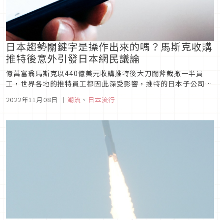
日本趨勢關鍵字是操作出來的嗎？馬斯克收購
推特後意外引發日本網民議論
億萬富翁馬斯克以440億美元收購推特後大刀闊斧裁撤一半員
工，世界各地的推特員工都因此深受影響，推特的日本子公司
Twitter Japan更傳出整個宣傳部門都被解雇的消息。此時卻有
2022年11月08日
｜
潮流
、
日本流行
網友眼尖發現，在推特員工被解雇之後，過去常見的推特新聞與
政治類趨勢都消失了，從而引發了「推特趨勢並不是自動演算，
而是人為推...