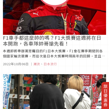
F1車手都這麼帥的嗎？F1大獎賽這週將在日
本開跑，各車隊帥哥搶先看！
本週即將舉辦萬眾矚目的F1日本大獎賽，F1會在賽季期間到各
個國家輪流競賽，而這次是日本大獎賽時隔兩年的回歸，並且在
AlphaTauri(艾法托利)車隊中就有一位日本籍車手－角田裕
2022年10月06日
｜
潮流
、
日本流行
毅，這是自2014年的小林可夢偉後睽違已久，再有日本車手得
以參加F1賽事，同時該車隊也使用由日本Honda所供應的引
擎，今...
旅日優惠券