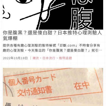
你是腹黑？還是傻白甜？日本推特心理測驗人
氣爆棚
提供各種有趣心理測驗的推特帳號「診斷.com」不時會分享有
趣的心理測驗，今天推出的「你是腹黑？還是傻白甜？」就引發
了推特上一陣分享跟風潮，今天就讓我們跟著日本網友一起來測
2022年10月18日
｜
潮流
、
日本流行
、
推特話題
試你的腹黑指數吧！