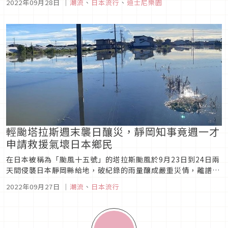
2022年09月28日
｜
潮流
、
日本流行
、
迪士尼樂園
活動第一天，曾經引起熱潮的反派手下們再次於遊行登場，這是
繼2018年東京海洋迪士尼最後的反派萬聖遊行後，手下首次登
台演...
輕颱塔拉斯週末襲日釀災，靜岡知事竟週一才
申請救援氣壞日本鄉民
在日本被稱為「颱風十五號」的塔拉斯颱風於9月23日到24日兩
天間侵襲日本靜岡縣給地，破紀錄的雨量釀成嚴重災情，離譜的
是，靜岡知事竟到26日週一早上十點才正式向日本自衛隊提出救
2022年09月27日
｜
潮流
、
日本流行
援申請，超慢效率讓日本鄉民氣憤直呼「週末是都放假去了
嗎？」今天就讓我們一起來看看網友對靜岡縣災情的反應。