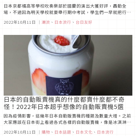
日本京都橘高等學校吹奏樂部於國慶的演出大獲好評，轟動全
場，不過因為明天學校就要舉行期中考試，學生們一早就把行李
放在遊覽車，結束演出後，立刻帶著行李和樂器搭上遊覽車趕赴
2022年10月11日
｜
潮流
、
日本流行
、
台日友好
機場，今天下午14：20隨即搭乘華航班機返回日本，結束短短5
日的在台行程。而這次邀請他們來台的文化總會，則在機場送上
特製的郵摺，盼為這...
日本的自動販賣機真的什麼都賣什麼都不奇
怪！2022年日本超乎想像的自動販賣機5選
因為疫情影響，這幾年日本自動販賣機的種類及數量大增。之前
大家應該在日本街上看過各式各樣的自動販賣機，像是冰淇淋、
冷凍食品、當地拉麵、口罩、檢測劑、高湯、御守等等，各種你
2022年10月11日
｜
購物
、
日本話題
、
日本文化
、
日本流行
想得到的都能放進自動販賣機裡。但日本總能打破我們的想像，