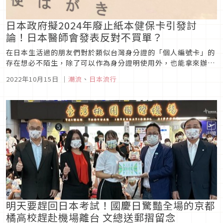
日本政府擬2024年廢止紙本健保卡引發討
論！日本醫師會發表反對不買單？
在日本生活過的朋友們對於類似台灣身分證的「個人編號卡」的
存在想必不陌生，除了可以作為身分證明使用外，也能拿來辦理
各種手續。近日，日本政府宣布預定於2024年廢止紙本健保
2022年10月15日
｜
潮流
、
日本流行
卡，全面統一使用個人編號卡，意外引發一波輿論反對聲浪，今
天就讓我們一起來看看這個影響許多人的新聞吧！
明天要趕回日本考試！國慶日驚豔全場的京都
橘高校趕赴機場離台 文總送郵摺留念