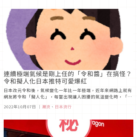
以下就來看看日本又推出哪些較特殊的自動販賣機吧！
連續極端氣候是剛上任的「令和醬」在搞怪？
令和擬人化日本推特可愛爆紅
日本改元令和後，氣候變化一年比一年極端，近年來網路上就有
網友將令和「擬人化」，每當出現讓人困擾的氣溫變化時，「#
令和醬（令和ちゃん）」的關鍵字就會突然登上推特趨勢，今天
2022年10月07日
｜
潮流
、
日本流行
就讓我們看看這幾天推特上有關「令和妹妹」的討論吧！