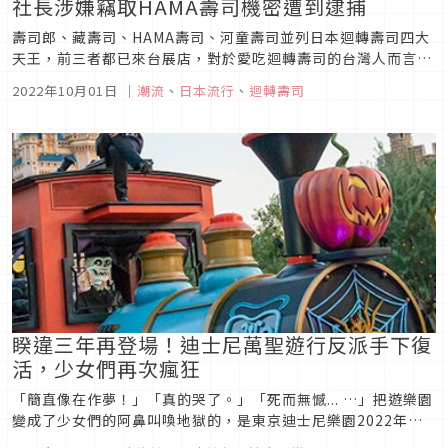
社長涉嫌竊取HAMA壽司機密遭到逮捕
壽司郎、藏壽司、HAMA壽司、河童壽司並列日本迴轉壽司四大
天王，前三者都已來台展店，對於愛吃迴轉壽司的台灣人而言想
必不陌生。而尚未來台的河童壽司，近期卻傳出社長非法攜出前
2022年10月01日
｜
潮流
、
日本流行
、
迴轉壽司
東家HANA壽司商業機密的風波，發出逮捕狀的警方預計於9月
30號正式將其逮捕。今天就讓我們一起來看看這起震驚日本壽司
迷的大消息吧！
睽違三年再登場！迪士尼萬聖遊行反派手下復
活，少女們再次瘋狂
「簡直像在作夢！」「真的哭了。」「死而無憾... …」把遊樂園
變成了少女們的阿鼻叫喚地獄的，是東京迪士尼樂園2022年帶
給粉絲的萬聖驚喜，反派手下復活。2022年9月14日迪士尼萬聖