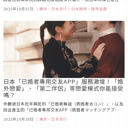
聖節會有許多大型活動的國家，向來對災害、事故謹慎的日本警
2022年10月31日
｜
潮流
、
日本流行
、
日本推特
、
推特話題
察迅速地對防止踩踏事件做出應對，日本網友們也紛紛在推特上
分享防止事故、自救辦法，希望今年萬聖節能一切平安！
日本「已婚者專用交友APP」服務激增！「婚
外戀愛」、「第二伴侶」等戀愛模式你能接受
嗎？
你聽過日本近年興起的「已婚者聯誼（既婚者合コン）」，以及
因此產生的「已婚者專用交友APP（既婚者マッチングアプ
リ）」嗎？今年夏天的日劇《純愛不協和音（純愛ディソナン
2022年10月28日
｜
潮流
、
日本流行
ス）》說這是「新時代的戀愛模式」，除了讓劇中角色皺眉吐
槽，也引起網民論戰。到底針對已婚者的聯誼服務是不是在鼓勵