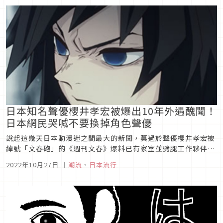
不倫？「婚外戀愛」和「第二...
日本知名聲優櫻井孝宏被爆出10年外遇醜聞！
日本網民哭喊不要換掉角色聲優
說起這幾天日本動漫迷之間最大的新聞，莫過於聲優櫻井孝宏被
綽號「文春砲」的《週刊文春》爆料已有家室並劈腿工作夥伴長
達十年的醜聞，消息一出除了使喜歡櫻井的粉絲心碎，也在動漫
2022年10月27日
｜
潮流
、
日本流行
迷之間引發了「櫻井配的那些角色該怎麼辦」的擔憂，今天就讓
我們一起來看看這起震驚日本動漫迷的新聞。