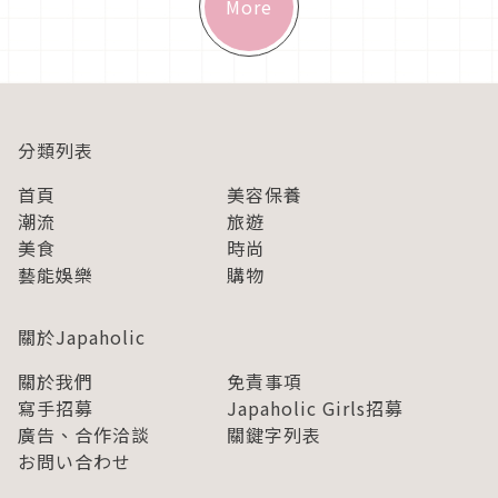
More
分類列表
首頁
美容保養
潮流
旅遊
美食
時尚
藝能娛樂
購物
關於Japaholic
關於我們
免責事項
寫手招募
Japaholic Girls招募
廣告、合作洽談
關鍵字列表
お問い合わせ