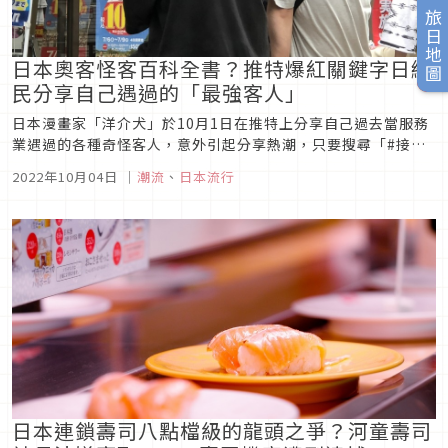
旅日地圖
日本奧客怪客百科全書？推特爆紅關鍵字日網
民分享自己遇過的「最強客人」
日本漫畫家「洋介犬」於10月1日在推特上分享自己過去當服務
業遇過的各種奇怪客人，意外引起分享熱潮，只要搜尋「#接客
業であったすごい客（服務業遇過的厲害客人）」，就能看見網
2022年10月04日
｜
潮流
、
日本流行
友分享的各種奇人軼事，今天就讓我們來看看日本服務業平常都
面對著什麼樣的挑戰吧！
日本連鎖壽司八點檔級的龍頭之爭？河童壽司