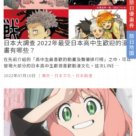
旅日優惠券
旅日地圖
日本大調查 2022年最受日本高中生歡迎的漫
畫有哪些？
在先前介紹的「高中生最喜歡的動畫及聲優排行榜」之中，可以
發現大部分的日本高中生都很喜歡動漫文化。這次LINE
RESEARCH調查了現在最受高中生歡迎的漫畫作品，以及喜歡
2022年07月10日
｜
潮流
、
日本文化
、
日本動漫
看的漫畫類型等等。除了《SPY×FAMILY間諜家家酒》、《咒術
迴戰》及《進擊的巨人》等近年熱門的作品之外，你還知道高中
生們喜歡什...