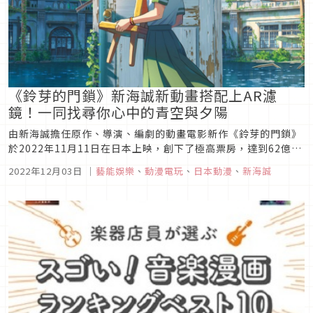
《鈴芽的門鎖》新海誠新動畫搭配上AR濾
鏡！一同找尋你心中的青空與夕陽
由新海誠擔任原作、導演、編劇的動畫電影新作《鈴芽的門鎖》
於2022年11月11日在日本上映，創下了極高票房，達到62億
6900萬日圓，總計460萬人次進電影院觀看。 《鈴芽的門鎖》
2022年12月03日
｜
藝能娛樂
、
動漫電玩
、
日本動漫
、
新海誠
的創作靈感來自於新海誠在疫情期間，發現原本的鬧區人潮減少
變得寂靜的現象，並將劇情融入東日本大震災的事件。主角少女
岩...