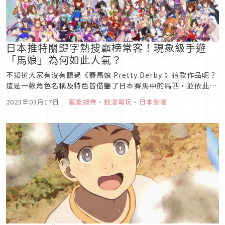
日本推特關鍵字熱搜霸榜常客！現象級手遊
「馬娘」為何如此人氣？
不知道大家有沒有聽過《賽馬娘 Pretty Derby 》這款作品呢？
這是一款角色名稱及特色皆借鑒了日本賽馬中的馬匹，並依此進
行了創作了故事。而它也一度在日本yahoo！中搜尋關鍵字的熱
2023年03月17日
｜
藝能娛樂
、
動漫電玩
、
日本動漫
搜上贏過了《寶可夢》。今天就讓我們一起來解析《賽馬娘
Pretty Derby 》會這麼具有吸引力的原因吧！