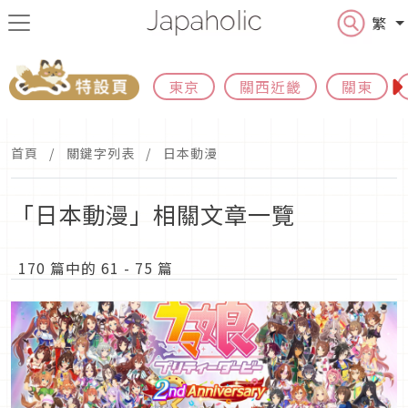
繁
東京
關西近畿
關東
首頁
關鍵字列表
日本動漫
「日本動漫」相關文章一覽
170 篇中的 61 - 75 篇