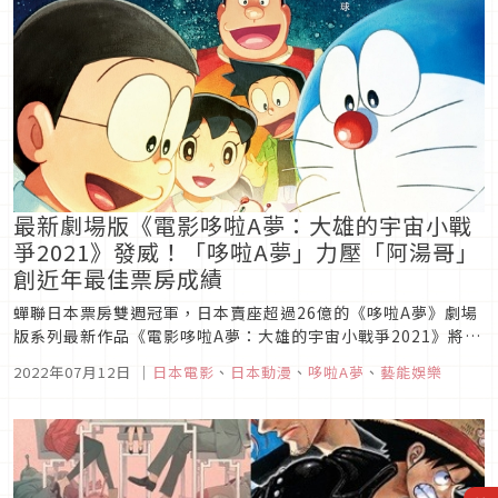
展」也都非常值得...
最新劇場版《電影哆啦A夢：大雄的宇宙小戰
爭2021》發威！「哆啦A夢」力壓「阿湯哥」
創近年最佳票房成績
蟬聯日本票房雙週冠軍，日本賣座超過26億的《哆啦A夢》劇場
版系列最新作品《電影哆啦A夢：大雄的宇宙小戰爭2021》將於
本週五(7月15日)在台同步上映日語原音版與中文配音版本。
2022年07月12日
｜
日本電影
、
日本動漫
、
哆啦A夢
、
藝能娛樂
《電影哆啦A夢：大雄的宇宙小戰爭2021》日前於中國、越南等
地上映後掀起一股熱潮，也紛紛創下票房佳績。在越南上映首周
票房不僅...