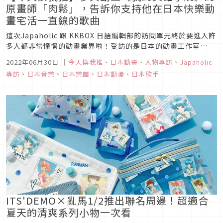
原畫師「肉鬆」，告訴你支持他在日本快樂動
畫宅活一直線的歌曲
這次Japaholic 跟 KKBOX 日語編輯部的訪問單元終於要進入許
多人都非常憧憬的動畫業界啦！受訪的是日本的動畫工作室
「BONES」擔任原畫師的「肉鬆」，他也有參與《我的英雄學
2022年06月30日
｜
今天換我推
、
日本動畫
、
人物專訪
、
Japaholic
院》、《呪術迴戰》、《別對映像研出手！》、《炎炎消防
專訪
、
日本音樂
、
日本樂團
、
日本動漫
、
日本歌手
隊》、《黃金神威》、《進擊的巨人》⋯⋯等知名動畫的製作
喔！現在就來...
ITS'DEMO×亂馬1/2推出聯名周邊！超適合
夏天的清爽系列小物一次看