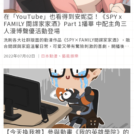
在「YouTube」也看得到安妮亞！《SPY x
FAMILY 間諜家家酒》Part 1播畢 中配主角三
人漫博聲優活動登場
洗刷各大社群版面的動漫作品《SPY×FAMILY間諜家家酒》，融
合間諜與家庭溫馨日常，可愛又帶有驚險刺激的喜劇，開播後引
發爆炸性討論熱潮。《SPY×FAMILY間諜家家酒》Part 1 於６
2022年07月02日
｜
日本動漫
、
藝能娛樂
月25日播畢，斷在精采的地方引起網友一片哀號並表示不捨：
「精神糧食沒了！」、「還我安妮亞！」，而Part 2預...
【今天換我推】參與動畫《我的英雄學院》的