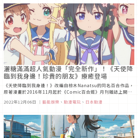
灑糖滿滿超人氣動漫「完全新作」！《天使降
臨到我身邊！珍貴的朋友》療癒登場
《天使降臨到我身邊！》改編自椋木Nanatsu的同名百合作品，
原著漫畫於2016年11月起於《Comic百合姬》月刊雜誌上開始
連載，已發行12本單行本，至今人氣不減反增。接著於2019年1
2022年12月06日
｜
藝能娛樂
、
動漫電玩
、
日本動漫
月推出電視動畫版，並在2022年首度躍上大銀幕，推出系列作
的第一部電影《天使降臨到我身邊！珍貴的朋友》。