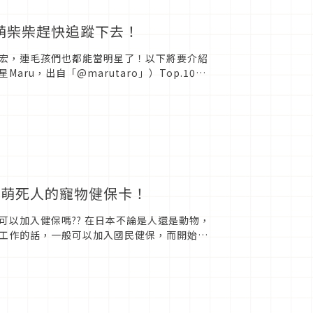
超萌柴柴趕快追蹤下去！
宏，連毛孩們也都能當明星了！以下將要介紹
u，出自「@marutaro」）Top.10
有萌死人的寵物健保卡！
以加入健保嗎?? 在日本不論是人還是動物，
工作的話，一般可以加入國民健保，而開始工
會放過寵物市場這一塊...