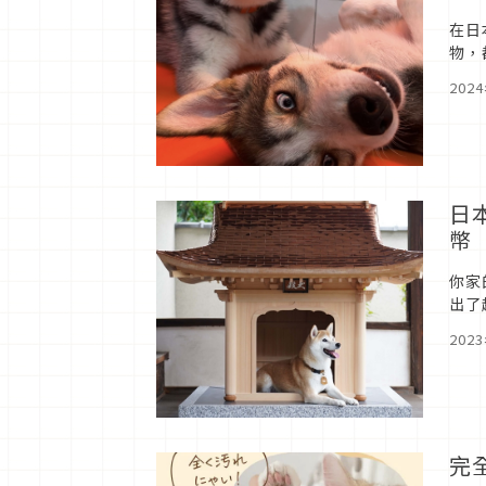
在日
物，
犬等
202
日
幣
你家
出了
級的
202
完