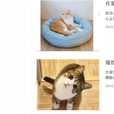
在
近日
心上
寵物
202
貓
大家
開始
號許
202