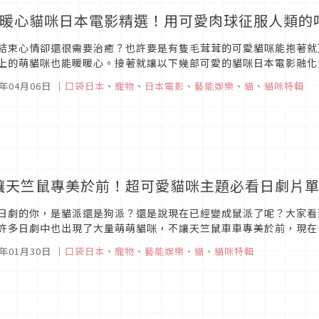
部暖心貓咪日本電影精選！用可愛肉球征服人類的
結束心情卻還很需要治癒？也許要是有隻毛茸茸的可愛貓咪能抱著就
上的萌貓咪也能暖暖心。接著就讓以下幾部可愛的貓咪日本電影融化
星人將內心的不愉快都揮去九霄雲外去！貓咪知道但是貓咪不說（201
1年04月06日
｜
口袋日本
、
寵物
、
日本電影
、
藝能娛樂
、
貓
、
貓咪特輯
讓天竺鼠專美於前！超可愛貓咪主題必看日劇片
日劇的你，是貓派還是狗派？還是說現在已經變成鼠派了呢？大家看
許多日劇中也出現了大量萌萌貓咪，不讓天竺鼠車車專美於前，現在
吧！黑貓露西（くろねこルーシー）圖片來源誰說黑貓就只能象徵噩運？
1年01月30日
｜
口袋日本
、
寵物
、
藝能娛樂
、
貓
、
貓咪特輯