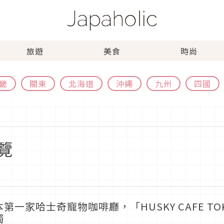
旅遊
美食
時尚
畿
關東
北海道
沖繩
九州
四國
覽
本第一家哈士奇寵物咖啡廳，「HUSKY CAFE 
觸