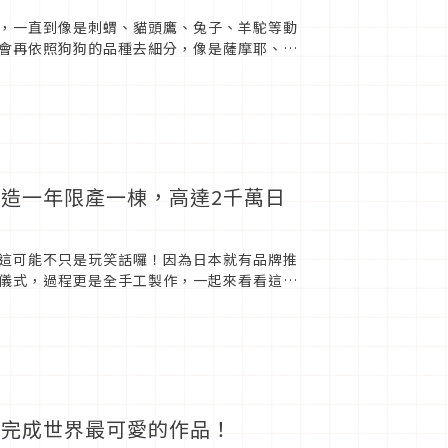
，一直到像是刺蝟、貓頭鷹、兔子、羊駝等動
會再依照狗狗的品種去細分，像是薩摩耶、柴
CAFE TO...
造一年限產一棟，高達2千萬日
這可能不只是玩笑話囉！因為日本就有品牌推
儀式，過程更是全手工製作，一起來看看這高
起完成世界最可愛的作品！