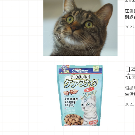
在瀏
到處
202
日
抗
根據
生活
盡有
202