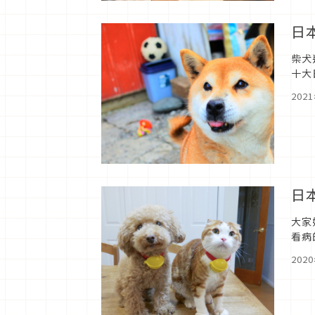
日
柴犬
十大
202
日
大家
看病
作的
202