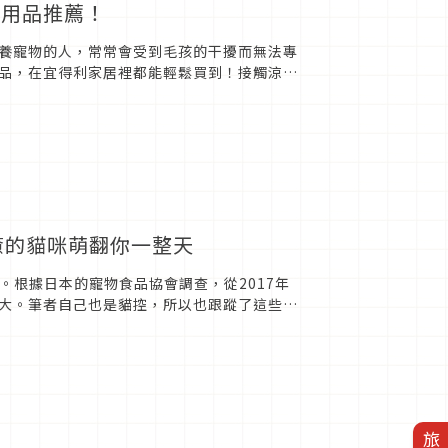
物用品推薦！
養寵物的人，常常會受到毛孩的干擾而無法專
品，在宜得利家居裡都能輕鬆買到！接觸涼感
服的床給牠！床越舒服，...
療癒的貓咪萌翻你一整天
。根據日本的寵物食品協會調查，從2017年
大。筆者自己也是貓控，所以也跟蹤了這些帳
ccho516...