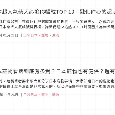
本超人氣柴犬必追IG帳號TOP 10！融化你心的
迷們看過來！在這個社群媒體當道的世代，不只帥哥美女可以成為網
日本柴犬人氣帳號排行榜，狗派們趕快追起來！（封面圖片為柴犬明星Mar
@shibainu.gaku 在 Instagram 查看這則...
1年01月23日
｜
口袋日本
、
寵物
、
潮流
本寵物看病到底有多貴？日本寵物也有健保？還
好，這篇筆者要來跟大家分享日本寵物事情。大家知道日本的寵物也可
的價位比起台灣都是非常驚人的，所以健保變得非常重要。如果沒有
話，依照企業也可以加入許多不同的健保組合。那寵物呢? 日本當然不
0年12月26日
｜
口袋日本
、
寵物
、
潮流