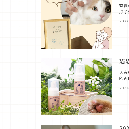
有養
打了
（P
202
貓
大家
的肉
主原
202
2