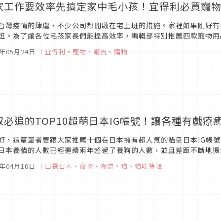
家工作要效率先搞定家中毛小孩！宜得利必買寵
台灣疫情的肆虐，不少公司都開啟在宅上班的措施。家裡如果剛好有
班。為了讓各位毛孩家長們能提高效率，編輯部特別推薦四款寵物用
床 毛孩家長如果不想要寵物在上班時間一直蹭在身邊，不妨可以買個舒
1年05月24日
｜
宜得利
、
寵物
、
潮流
、
購物
奴必追的TOP10超萌日本IG帳號！讓各種有戲
好，這篇筆者要跟大家推薦十個在日本擁有超人氣的貓皇日本IG帳號
日本養貓的人數已經連續兩年超過了養狗的人數，並且差距不斷地擴
久，今天就讓筆者來跟大家分享這些超人氣貓貓吧！茶太郎/きなこ ＠ama
1年04月10日
｜
口袋日本
、
寵物
、
潮流
、
貓
、
貓咪特輯