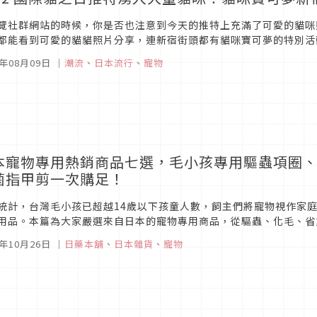
覽社群網站的時候，你是否也注意到今天的推特上充滿了可愛的貓咪
都能看到可愛的貓貓照片分享，連新宿街頭都有貓咪寶可夢的特別活
2年08月09日
｜
潮流
、
日本流行
、
寵物
本寵物專用熱銷商品七選，毛小孩專用驅蟲項圈
菌指甲剪一次購足！
統計，台灣毛小孩已超越14歲以下孩童人數，飼主們將寵物視作家
用品。本篇為大家嚴選來自日本的寵物專用商品，從驅蟲、化毛、省
，家中有毛小孩的朋友們立刻來看看介紹吧！
1年10月26日
｜
日藥本舖
、
日本雜貨
、
寵物