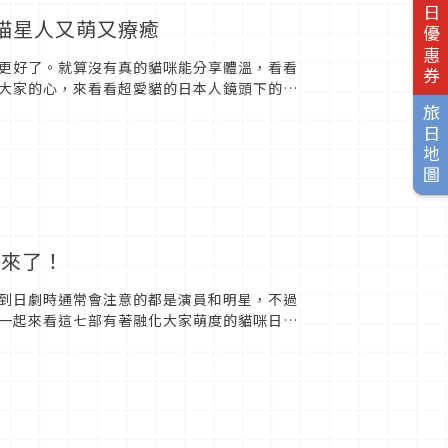
旅日優惠券
喵星人又萌又療癒
更好了。就算沒有真的貓咪能分享體溫，看看
大家的心，來看看超愛貓的日本人鏡頭下的可
9）猶如老派浪漫電影般的...
旅日地圖
單來了！
到日劇時通常會注意的都是演員和明星，不過
一起來看這七部有著融化大家萌度的貓咪日劇
2012年冬番的《黑貓露...