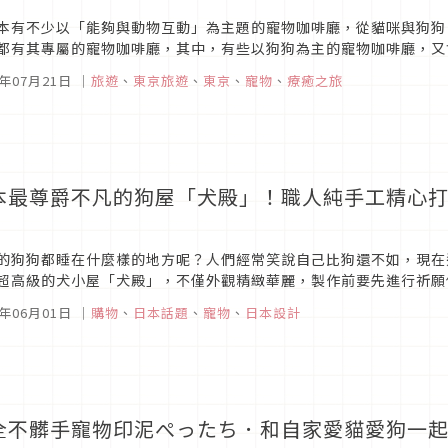
本有不少以「能夠與動物互動」為主題的寵物咖啡廳，從貓咪與狗狗
都有其專屬的寵物咖啡廳，其中，有些以狗狗為主的寵物咖啡廳，又
，而本次文章所要介紹的，便是在今年（2024）6月才新開幕的「HUSKY 
4年07月21日
｜
旅遊
、
東京旅遊
、
東京
、
寵物
、
療癒之旅
本最尊爵不凡的狗屋「犬殿」！職人純手工精心打
的狗狗都睡在什麼樣的地方呢？人們經常笑說自己比狗還不如，現在
超高級的犬小屋「犬殿」，不僅外觀精緻華麗，製作前要先進行祈願
犬小屋「犬殿」！
3年06月01日
｜
購物
、
日本話題
、
寵物
、
日本設計
全不髒手寵物印泥ぺったち．和自家愛貓愛狗一