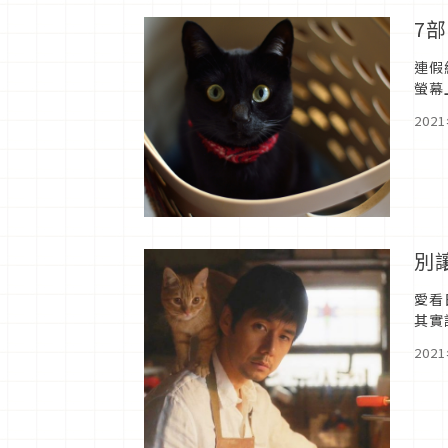
7
連假
螢幕
愛喵
202
別
愛看
其實
片單
202