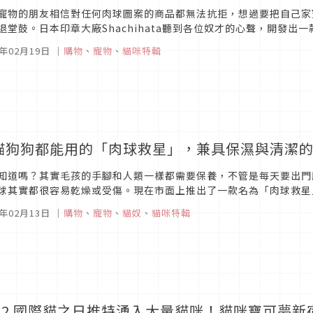
寵物的朋友相信對任何肉球圖案的商品都無法抗拒，想過要把自己家
退堂鼓。日本印章大廠Shachihata聽到各位奴才的心聲，開發出
etachi），才在Makuake募資網上架2小時立刻達到募標金額50萬日
3年02月19日
｜
購物
、
寵物
、
貓咪特輯
貓狗狗都能用的「肉球救星」，兼具保濕與清潔
知道嗎？其實毛孩的手腳和人類一樣都需要保養，不管是每天要出門
球其實都很容易乾燥或受傷。現在市面上推出了一款名為「肉球救星
料，溫和的泡沫可同時達到清潔、抗菌與保濕的功能，而且「肉球救星
3年02月13日
｜
購物
、
寵物
、
貓奴
、
貓咪特輯
022 國際貓之日推特湧入大量貓咪！貓咪寶可夢