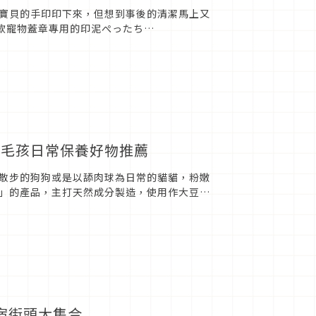
寶貝的手印印下來，但想到事後的清潔馬上又
一款寵物蓋章專用的印泥ぺったち
圓，三天後就破千人...
的毛孩日常保養好物推薦
散步的狗狗或是以舔肉球為日常的貓貓，粉嫩
」的產品，主打天然成分製造，使用作大豆為
」不含酒精不添加介面活性劑...
新宿街頭大集合