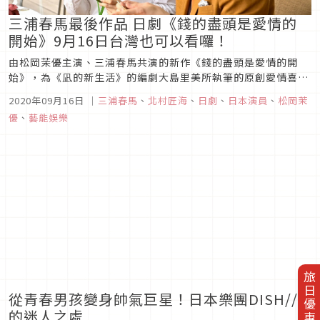
三浦春馬最後作品 日劇《錢的盡頭是愛情的
開始》9月16日台灣也可以看囉！
由松岡茉優主演、三浦春馬共演的新作《錢的盡頭是愛情的開
始》，為《凪的新生活》的編劇大島里美所執筆的原創愛情喜
劇，並加入三浦翔平、北村匠海等人氣男星，將圍繞著松岡茉
2020年09月16日
｜
三浦春馬
、
北村匠海
、
日劇
、
日本演員
、
松岡茉
優，展開一連串多角戀習題，帶領觀眾探詢愛情、麵包大哉問！
優
、
藝能娛樂
「清貧女子」松岡茉優 VS 「浪費男子」三浦春馬 展開金錢觀大
亂鬥KKTV提供《錢...
旅日優惠券
從青春男孩變身帥氣巨星！日本樂團DISH//
的迷人之處