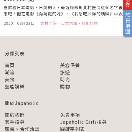
喜歡看日本電影、日劇的人，最近應該對北村匠海這個名字很熟
悉吧！他在電影《向陽處的她》、《我想吃掉你的胰臟》中表現
旅日地圖
亮眼，受到越來越多人的關注，無論是在日本或台灣都有許多人
2020年08月23日
｜
北村匠海
、
日本樂團
、
藝能娛樂
喜愛。不過各位知道其實北村匠海還是樂團DISH//的成員嗎？一
起來認識一下這個日本樂團吧！DISH//介紹DISH//成立於 201...
分類列表
首頁
美容保養
潮流
旅遊
美食
時尚
藝能娛樂
購物
關於Japaholic
關於我們
免責事項
寫手招募
Japaholic Girls招募
廣告、合作洽談
關鍵字列表