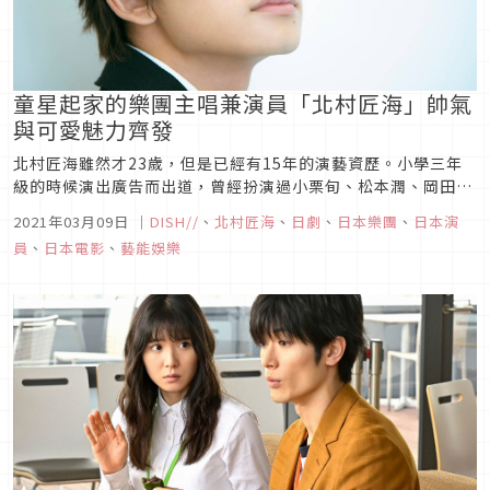
童星起家的樂團主唱兼演員「北村匠海」帥氣
與可愛魅力齊發
北村匠海雖然才23歲，但是已經有15年的演藝資歷。小學三年
級的時候演出廣告而出道，曾經扮演過小栗旬、松本潤、岡田將
生、池松壯亮等等演員的童年時代，被稱為「帥哥的童年專業
2021年03月09日
｜
DISH//
、
北村匠海
、
日劇
、
日本樂團
、
日本演
戶」。此外，北村匠海還參加搖滾樂團「DISH//」，作為隊長兼
員
、
日本電影
、
藝能娛樂
主唱有著優異表現，尤其清澈嘹亮的歌聲十分動聽，可說是全能
型的藝人。代表...