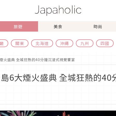
旅遊
美食
時尚
畿
關東
北海道
沖繩
九州
四國
大煙火盛典 全城狂熱的40分鐘沉浸式視覺饗宴
廣島6大煙火盛典 全城狂熱的4