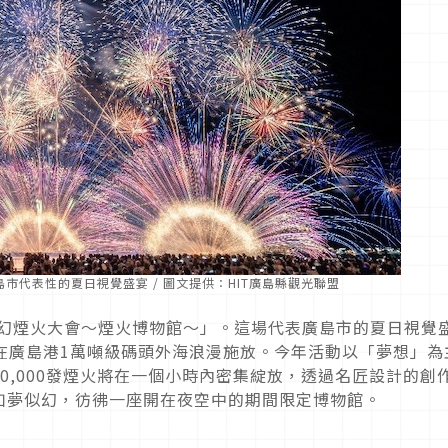
市代表性的夏日視覺盛宴 / 圖文提供：HIT廣島縣觀光聯盟
夢幻煙火大會～煙火博物館～」。這場代表廣島市的夏日視覺
點，在廣島港1萬噸級碼頭外海浪漫施放。今年活動以「夢想」為
0,000發煙火將在一個小時內密集綻放，透過名匠設計的創
如夢似幻，彷彿一座開在夜空中的期間限定博物館。