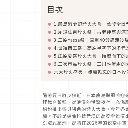
目次
1.廣島港夢幻煙火大會：萬發全
2.尾道住吉煙火祭：古老神事與滿
3.三原Yassa祭：直擊40分鐘
4.世羅商工祭：高原星空下的多元
5.庄原夏祭煙火大會：傾瀉而下
6.三次市民煙火祭：三川匯流處
六大煙火盛典，體驗難忘的日本煙
隨著夏日腳步接近，日本廣島縣即將迎
理舞台著稱，從浪漫的港灣夜空、充滿
紛紛推出獨具特色的煙火大會。今年各
驗。不論是結合科技音浪的萬發全景演
沉浸式高潮，都將在2026年的夜空中