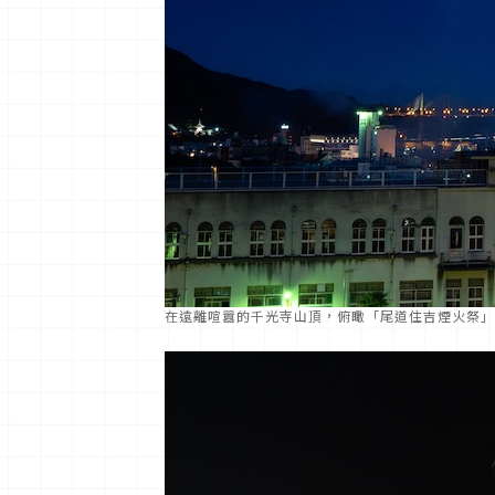
在遠離喧囂的千光寺山頂，俯瞰「尾道住吉煙火祭」，