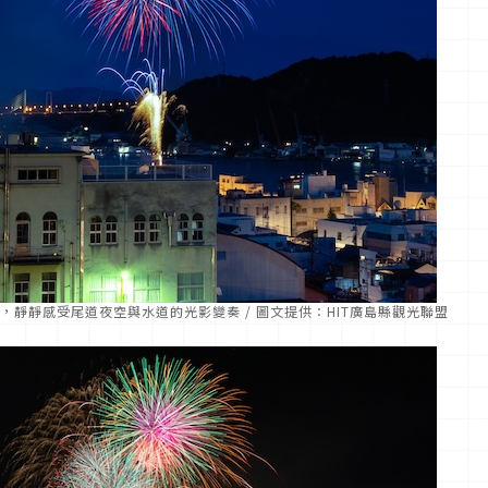
靜靜感受尾道夜空與水道的光影變奏 / 圖文提供：HIT廣島縣觀光聯盟