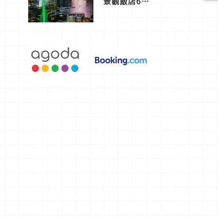
景觀飯店6
選，讓你不
用人擠人悠
閒欣賞