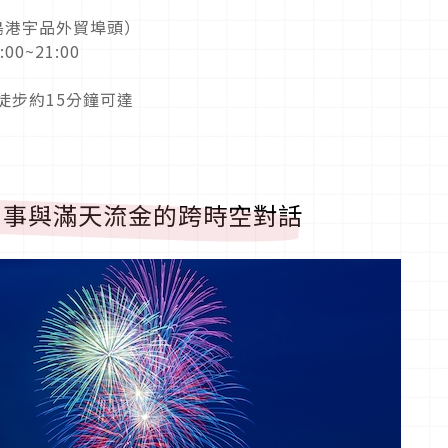
島港宇品外貿埠頭）
0~21:00
徒步約15分鐘可達
神事與滿天流金的跨時空對話