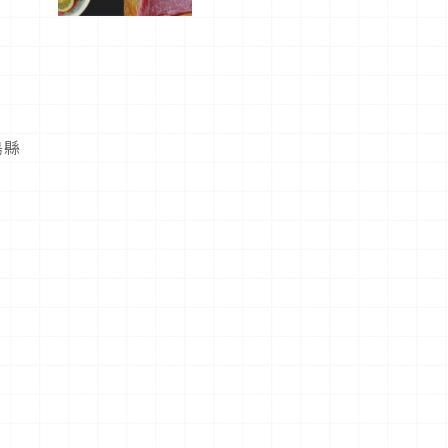
屬美食體
驗！
島縣