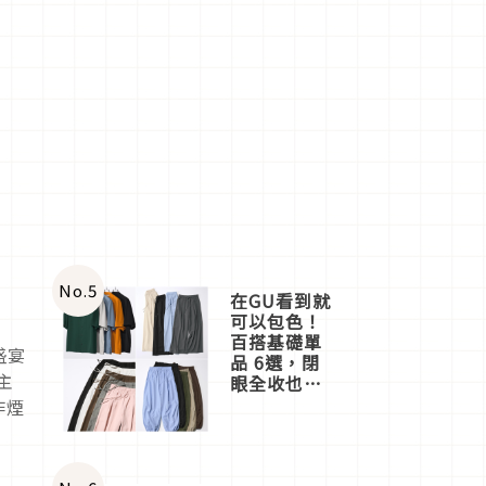
No.
5
在GU看到就
可以包色！
百搭基礎單
盛宴
品 6選，閉
主
眼全收也不
心疼
作煙