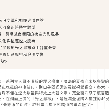
景音浪交織宛如煙火博物館
天流金的跨時空對話
無冷場，引爆感官極限的夜空光影風暴
文化與極速煙火慶典
的尼加拉瓜光之瀑布與山谷重低音
的光影幻彩與初秋浪漫交響
花祭
來一系列令人目不暇給的煙火盛事。廣島的夏夜向來以多變
歷史底蘊的神事祭典，到山谷間迴盪的震撼視覺饗宴，各大
會場不僅在煙火數量與特效上大著文章，更全面升級了感官
出、在湖面上演的「光之瀑布」，還是讓全城陷入瘋狂的40
畫下最耀眼的軌跡，絕對是今年不容錯過的璀璨盛宴。