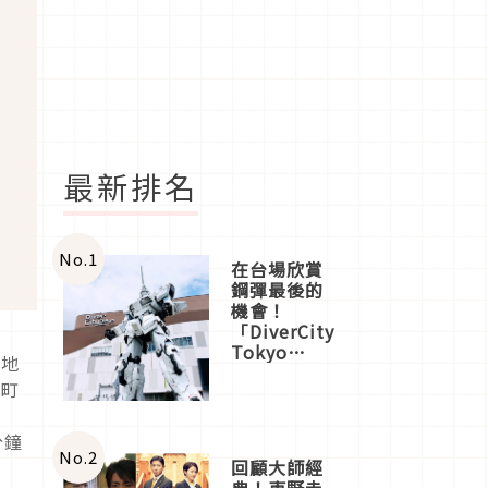
最新排名
No.
1
在台場欣賞
鋼彈最後的
機會！
「DiverCity
Tokyo
的地
Plaza」搭
市町
船、購物、
美食及夜
體
景，一次全
分鐘
體驗
No.
2
回顧大師經
典！東野圭