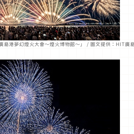
廣島港夢幻煙火大會～煙火博物館～」 / 圖文提供：HIT廣