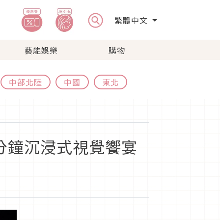
繁體中文
藝能娛樂
購物
中部北陸
中國
東北
0分鐘沉浸式視覺饗宴