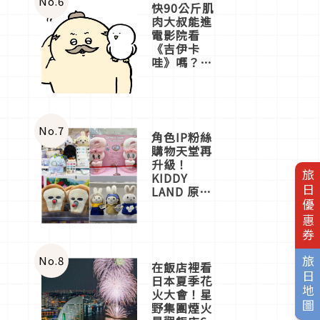
No.
6
快90公斤肌
肉大叔能進
電影院看
《吉伊卡
哇》嗎？日
本重金屬樂
團「打首」
會長與
nagano老師
一同給出了
No.
7
角色IP粉絲
答案
購物天堂再
升級！
旅日優惠券
KIDDY
LAND 原宿
店吉伊卡哇
迎客，新開
幕
OMOKADO
店3分即達
No.
8
旅日地圖
在飯店裡看
日本夏季花
火大會！星
野集團煙火