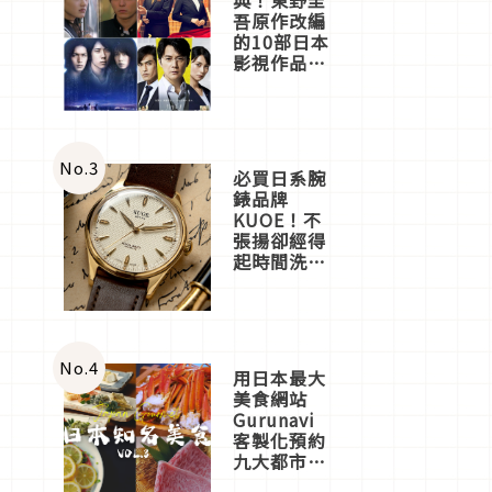
吾原作改編
的10部日本
影視作品推
薦
No.
3
必買日系腕
錶品牌
KUOE！不
張揚卻經得
起時間洗鍊
的經典之作
五選
No.
4
用日本最大
美食網站
Gurunavi
客製化預約
九大都市餐
廳，打造專