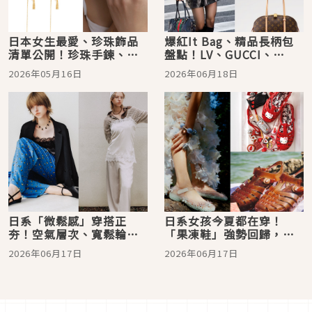
日本女生最愛、珍珠飾品
爆紅It Bag、精品長柄包
清單公開！珍珠手鍊、珍
盤點！LV、GUCCI、
珠流蘇耳環…自帶柔光濾
Prada…修身比例太神，
2026年05月16日
2026年06月18日
鏡
一背顯瘦又顯高
日系「微鬆感」穿搭正
日系女孩今夏都在穿！
夯！空氣層次、寬鬆輪
「果凍鞋」強勢回歸，透
廓、透明感配色…清爽透
明感＋繽紛配色、自帶夏
2026年06月17日
2026年06月17日
氣又很高級
日濾鏡