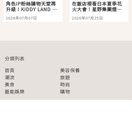
角色IP粉絲購物天堂再
在飯店裡看日本夏季花
升級！KIDDY LAND 原
火大會！星野集團煙火
宿店吉伊卡哇迎客，新
景觀飯店6選，讓你不用
2026年07月07日
2026年07月25日
開幕 OMOKADO 店3分
人擠人悠閒欣賞
即達
分類列表
首頁
美容保養
潮流
旅遊
美食
時尚
藝能娛樂
購物
關於Japaholic
關於我們
免責事項
寫手招募
Japaholic Girls招募