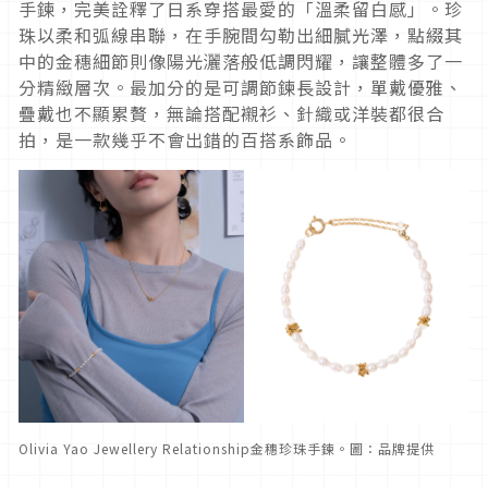
手鍊，完美詮釋了日系穿搭最愛的「溫柔留白感」。珍
珠以柔和弧線串聯，在手腕間勾勒出細膩光澤，點綴其
中的金穗細節則像陽光灑落般低調閃耀，讓整體多了一
分精緻層次。最加分的是可調節鍊長設計，單戴優雅、
疊戴也不顯累贅，無論搭配襯衫、針織或洋裝都很合
拍，是一款幾乎不會出錯的百搭系飾品。
Olivia Yao Jewellery Relationship金穗珍珠手鍊。圖：品牌提供