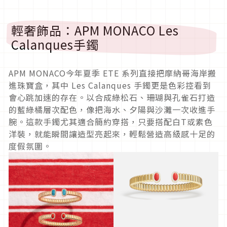
輕奢飾品：APM MONACO Les
Calanques手鐲
APM MONACO今年夏季 ETE 系列直接把摩納哥海岸搬
進珠寶盒，其中 Les Calanques 手鐲更是色彩控看到
會心跳加速的存在。以合成綠松石、珊瑚與孔雀石打造
的藍綠橘層次配色，像把海水、夕陽與沙灘一次收進手
腕。這款手鐲尤其適合簡約穿搭，只要搭配白T或素色
洋裝，就能瞬間讓造型亮起來，輕鬆營造高級感十足的
度假氛圍。