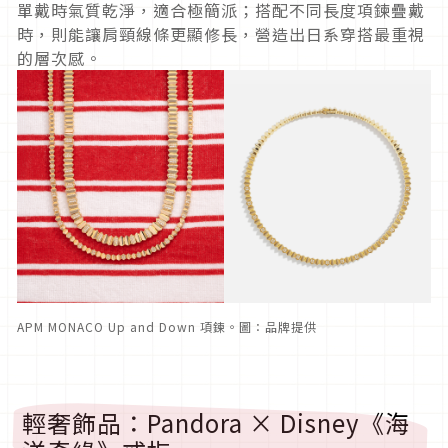
單戴時氣質乾淨，適合極簡派；搭配不同長度項鍊疊戴
時，則能讓肩頸線條更顯修長，營造出日系穿搭最重視
的層次感。
APM MONACO Up and Down 項鍊。圖：品牌提供
輕奢飾品：Pandora × Disney《海