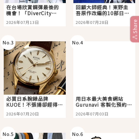
在台場欣賞鋼彈最後的
回顧大師經典！東野圭
機會！「DiverCity
吾原作改編的10部日本
Tokyo Plaza」搭船、
影視作品推薦
Share
2026年07月13日
2026年07月28日
購物、美食及夜景，一
次全體驗
No.
3
No.
4
必買日系腕錶品牌
用日本最大美食網站
KUOE！不張揚卻經得起
Gurunavi 客製化預約九
時間洗鍊的經典之作五
大都市餐廳，打造專屬
2026年07月20日
2026年07月03日
選
美食體驗！
No.
5
No.
6