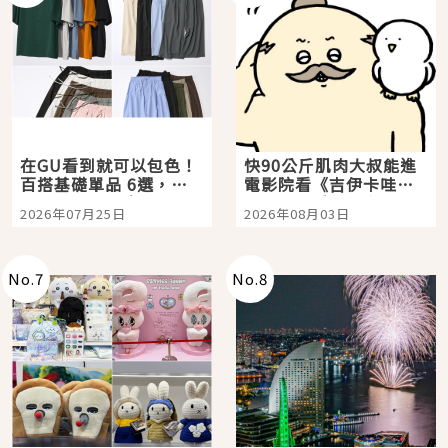
在GU看到就可以包色！
快90公斤肌肉大叔能進
百搭基礎單品 6選，閉
電影院看《吉伊卡哇》
眼全收也不心疼
嗎？日本重金屬樂團
2026年07月25日
2026年08月03日
「打首」會長與nagano
老師一同給出了答案
No.
7
No.
8