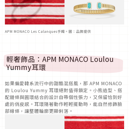
APM MONACO Les Calanques手鐲。圖：品牌提供
輕奢飾品：APM MONACO Loulou
Yummy耳環
如果偏愛韓系流行中的甜酷混搭風，那 APM MONACO
的 Loulou Yummy 耳環絕對值得鎖定。小熊造型、搭
配鏈條與圓環結合的設計自帶個性張力，又保留恰到好
處的俏皮感。耳環隨著動作輕輕擺動時，能自然修飾臉
部線條，讓整體輪廓更顯俐落。