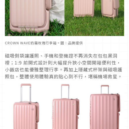
CROWN WAVE奶霧玫瑰行李箱。圖：品牌提供
磁吸側袋讓護照、手機和登機證不再消失在包包黑洞
裡；1:9 前開式設計則大幅提升狹小空間開箱便利性，
小飯店也能優雅整理行李。再加上隱藏式杯架與磁吸護
照包，整體使用體驗真的貼心到不行，堪稱機場救星。