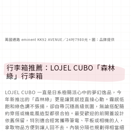
萬國通路 eminent KK92 AVENUE／24吋7980元。圖：品牌提供
行李箱推薦：LOJEL CUBO「森林
綠」行李箱
LOJEL CUBO 一直是日系極簡派心中的夢幻逸品，今
年新推出的「森林綠」更是讓質感控直接心動。霧感低
飽和綠色調不張揚，卻自帶沉穩高級氛圍，無論搭配簡
約穿搭或機能風造型都很合拍。最受歡迎的前開蓋設計
依舊保留，特別適合經常攜帶筆電、平板或相機的人，
拿取物品方便到讓人回不去。內裝分隔也規劃得相當細