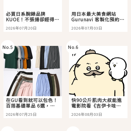
必買日系腕錶品牌
用日本最大美食網站
KUOE！不張揚卻經得起
Gurunavi 客製化預約九
時間洗鍊的經典之作五
大都市餐廳，打造專屬
2026年07月20日
2026年07月03日
選
美食體驗！
No.
5
No.
6
在GU看到就可以包色！
快90公斤肌肉大叔能進
百搭基礎單品 6選，閉
電影院看《吉伊卡哇》
眼全收也不心疼
嗎？日本重金屬樂團
2026年07月25日
2026年08月03日
「打首」會長與nagano
老師一同給出了答案