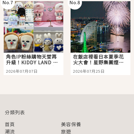
No.
7
No.
8
角色IP粉絲購物天堂再
在飯店裡看日本夏季花
升級！KIDDY LAND 原
火大會！星野集團煙火
宿店吉伊卡哇迎客，新
景觀飯店6選，讓你不用
2026年07月07日
2026年07月25日
開幕 OMOKADO 店3分
人擠人悠閒欣賞
即達
分類列表
首頁
美容保養
潮流
旅遊