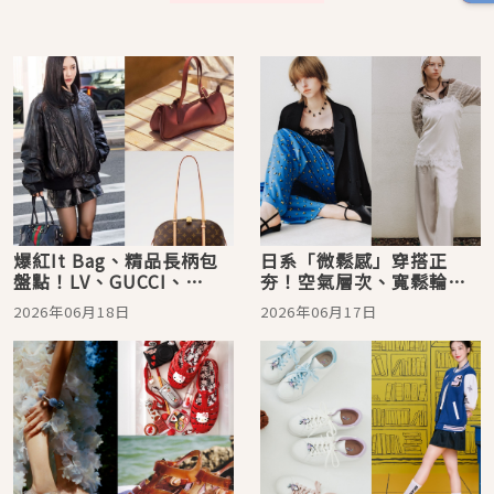
爆紅It Bag、精品長柄包
日系「微鬆感」穿搭正
盤點！LV、GUCCI、
夯！空氣層次、寬鬆輪
Prada…修身比例太神，
廓、透明感配色…清爽透
2026年06月18日
2026年06月17日
一背顯瘦又顯高
氣又很高級