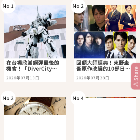
No.
1
No.
2
在台場欣賞鋼彈最後的
回顧大師經典！東野圭
機會！「DiverCity
吾原作改編的10部日本
Share
Tokyo Plaza」搭船、
影視作品推薦
2026年07月13日
2026年07月28日
購物、美食及夜景，一
次全體驗
No.
3
No.
4