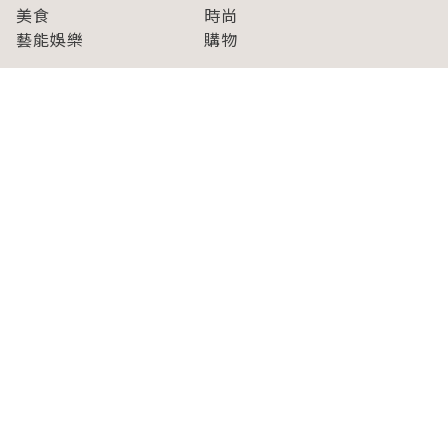
美食
時尚
藝能娛樂
購物
關於Japaholic
關於我們
免責事項
寫手招募
Japaholic Girls招募
廣告、合作洽談
關鍵字列表
お問い合わせ
看看更多有關Japaholic！