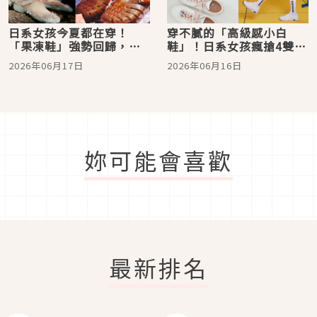
日系女孩今夏都在穿！
穿不膩的「高級感小白
「果凍鞋」強勢回歸，透
鞋」！日系女孩瘋搶4雙神
明感＋繽紛配色、自帶夏
級百搭款、套上就時髦，
2026年06月17日
2026年06月16日
日濾鏡
根本懶人救星
妳可能會喜歡
最新排名