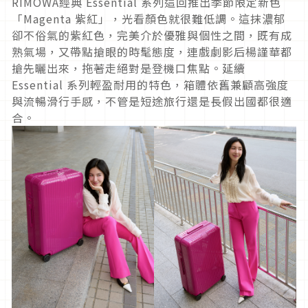
RIMOWA經典 Essential 系列這回推出季節限定新色
「Magenta 紫紅」，光看顏色就很難低調。這抹濃郁
卻不俗氣的紫紅色，完美介於優雅與個性之間，既有成
熟氣場，又帶點搶眼的時髦態度，連戲劇影后楊謹華都
搶先曬出來，拖著走絕對是登機口焦點。延續
Essential 系列輕盈耐用的特色，箱體依舊兼顧高強度
與流暢滑行手感，不管是短途旅行還是長假出國都很適
合。