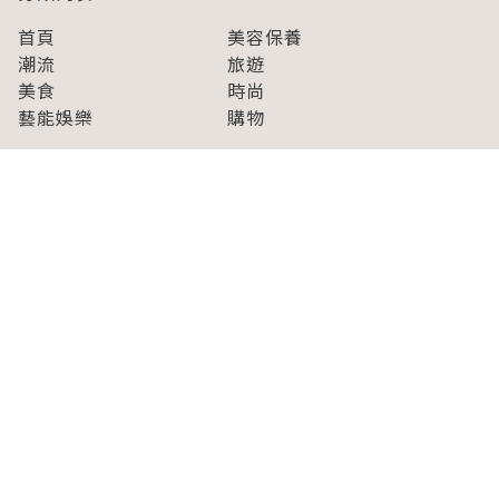
首頁
美容保養
潮流
旅遊
美食
時尚
藝能娛樂
購物
關於Japaholic
關於我們
免責事項
寫手招募
Japaholic Girls招募
廣告、合作洽談
關鍵字列表
お問い合わせ