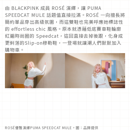
由 BLACKPINK 成員 ROSÉ 演繹，讓 PUMA
SPEEDCAT MULE 話題值直接拉滿。ROSÉ 一向擅長將
簡約單品穿出高級氛圍，而這雙鞋也完美呼應她標誌性
的 effortless chic 風格。原本就憑藉低底賽車鞋輪廓
紅遍時尚圈的 Speedcat，這回直接去掉後跟，化身成
更俐落的Slip-on穆勒鞋，一登場就讓潮人們默默加入
購物車。
ROSÉ優雅演繹PUMA SPEEDCAT MULE。圖：品牌提供