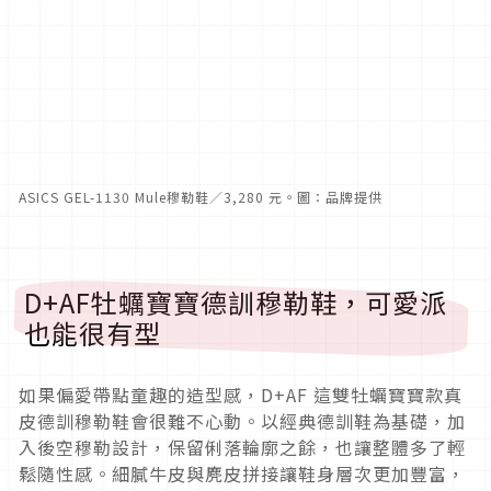
ASICS GEL-1130 Mule穆勒鞋／3,280 元。圖：品牌提供
D+AF牡蠣寶寶德訓穆勒鞋，可愛派
也能很有型
如果偏愛帶點童趣的造型感，D+AF 這雙牡蠣寶寶款真
皮德訓穆勒鞋會很難不心動。以經典德訓鞋為基礎，加
入後空穆勒設計，保留俐落輪廓之餘，也讓整體多了輕
鬆隨性感。細膩牛皮與麂皮拼接讓鞋身層次更加豐富，