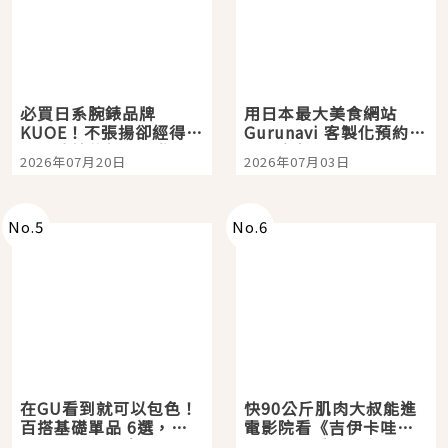
必買日系腕錶品牌
用日本最大美食網站
KUOE！不張揚卻經得起
Gurunavi 客製化預約九
時間洗鍊的經典之作五
大都市餐廳，打造專屬
2026年07月20日
2026年07月03日
選
美食體驗！
No.
5
No.
6
在GU看到就可以包色！
快90公斤肌肉大叔能進
百搭基礎單品 6選，閉
電影院看《吉伊卡哇》
眼全收也不心疼
嗎？日本重金屬樂團