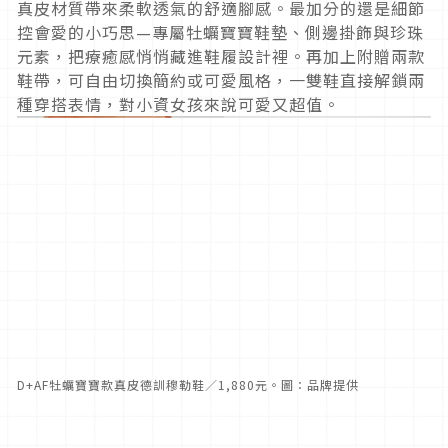
真皮材質帶來柔軟透氣的舒適腳感。最加分的還是細節
控會愛的小巧思—專屬牡蠣寶寶鞋墊、側邊掛飾與珍珠
元素，把療癒感悄悄藏進鞋履設計裡。再加上附贈兩款
鞋帶，可自由切換簡約或可愛風格，一雙鞋直接解鎖兩
種穿搭表情，對小資女孩來說可愛又超值。
D+AF牡蠣寶寶款真皮德訓穆勒鞋／1,880元。圖：品牌提供