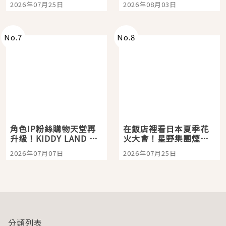
2026年07月25日
2026年08月03日
「打首」會長與nagano
老師一同給出了答案
No.
7
No.
8
角色IP粉絲購物天堂再
在飯店裡看日本夏季花
升級！KIDDY LAND 原
火大會！星野集團煙火
宿店吉伊卡哇迎客，新
景觀飯店6選，讓你不用
2026年07月07日
2026年07月25日
開幕 OMOKADO 店3分
人擠人悠閒欣賞
即達
分類列表