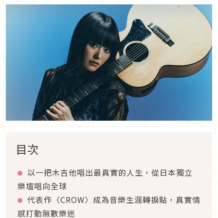
目次
以一把木吉他唱出最真實的人生，從日本獨立
樂壇唱向全球
代表作〈CROW〉成為音樂生涯轉捩點，真實情
感打動無數樂迷