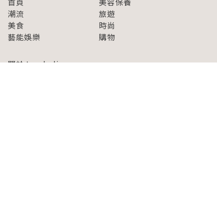
首頁
美容保養
潮流
旅遊
美食
時尚
藝能娛樂
購物
關於Japaholic
關於我們
免責事項
寫手招募
Japaholic Girls招募
廣告、合作洽談
關鍵字列表
お問い合わせ
看看更多有關Japaholic！