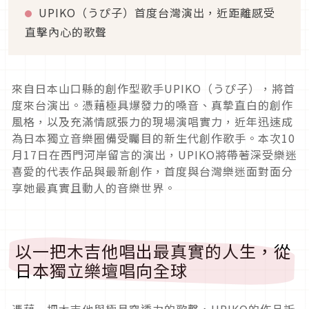
UPIKO（うぴ子）首度台灣演出，近距離感受
直擊內心的歌聲
來自日本山口縣的創作型歌手UPIKO（うぴ子），將首
度來台演出。憑藉極具爆發力的嗓音、真摯直白的創作
風格，以及充滿情感張力的現場演唱實力，近年迅速成
為日本獨立音樂圈備受矚目的新生代創作歌手。本次10
月17日在西門河岸留言的演出，UPIKO將帶著深受樂迷
喜愛的代表作品與最新創作，首度與台灣樂迷面對面分
享她最真實且動人的音樂世界。
以一把木吉他唱出最真實的人生，從
日本獨立樂壇唱向全球
憑藉一把木吉他與極具穿透力的歌聲，UPIKO的作品訴