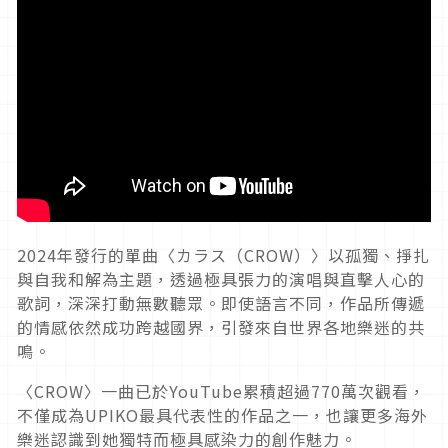
2024年發行的單曲〈カラス（CROW）〉以孤獨、掙扎
與自我和解為主題，透過極具張力的演唱與直擊人心的
歌詞，深深打動無數聽眾。即使語言不同，作品所傳遞
的情感依然成功跨越國界，引發來自世界各地樂迷的共
鳴。
〈CROW〉一曲已於YouTube累積超過770萬次觀看，
不僅成為UPIKO最具代表性的作品之一，也讓更多海外
樂迷認識到她獨特而極具感染力的創作魅力。