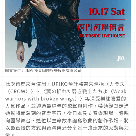
圖文提供：JMG 極星國際娛樂股份有限公司
此次首度來台演出，UPIKO預計將帶來包括〈カラス
（CROW）〉、〈翼の折れた弱き戦士たちよ（Weak
warriors with broken wings）〉等深受樂迷喜愛的
人氣作品，並透過最純粹的歌聲與創作，帶領觀眾走進
她獨特而深刻的音樂宇宙。從日本獨立音樂現場一路唱
向國際舞台，這位以生命故事譜寫歌曲的創作歌姬，將
以最直接的方式與台灣樂迷分享她一路走來的感動與力
量。