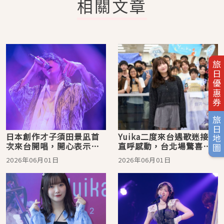
相關文章
旅日優惠券
旅日地圖
日本創作才子須田景凪首
Yuika二度來台遇歌迷接機
次來台開唱，開心表示
直呼感動，台北場驚喜獻
「靠音樂圓夢朝聖九份」
唱新歌〈Invisible
2026年06月01日
2026年06月01日
Youth〉嗨翻全場