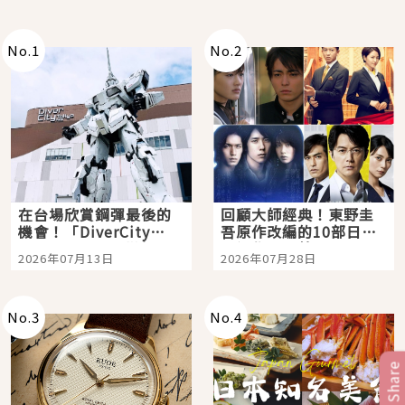
No.
1
No.
2
在台場欣賞鋼彈最後的
回顧大師經典！東野圭
機會！「DiverCity
吾原作改編的10部日本
Tokyo Plaza」搭船、
影視作品推薦
2026年07月13日
2026年07月28日
購物、美食及夜景，一
次全體驗
No.
3
No.
4
Share