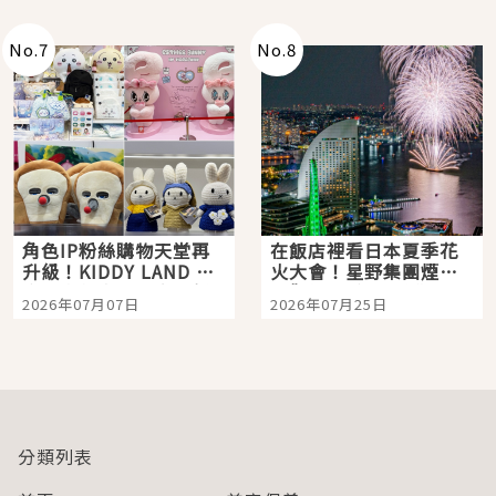
老師一同給出了答案
No.
7
No.
8
角色IP粉絲購物天堂再
在飯店裡看日本夏季花
升級！KIDDY LAND 原
火大會！星野集團煙火
宿店吉伊卡哇迎客，新
景觀飯店6選，讓你不用
2026年07月07日
2026年07月25日
開幕 OMOKADO 店3分
人擠人悠閒欣賞
即達
分類列表