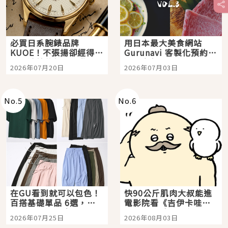
必買日系腕錶品牌
用日本最大美食網站
KUOE！不張揚卻經得起
Gurunavi 客製化預約九
時間洗鍊的經典之作五
大都市餐廳，打造專屬
2026年07月20日
2026年07月03日
選
美食體驗！
No.
5
No.
6
在GU看到就可以包色！
快90公斤肌肉大叔能進
百搭基礎單品 6選，閉
電影院看《吉伊卡哇》
眼全收也不心疼
嗎？日本重金屬樂團
2026年07月25日
2026年08月03日
「打首」會長與nagano