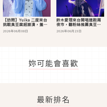
【訪問】Yuika 二度來台
鈴木愛理來台開唱連跑兩
挑戰臭豆腐超崩潰，羞談
夜市，聽粉絲推薦臭豆腐
理想告白：「一定要面對
直呼「慘了慘了！」
2026年06月08日
2026年06月23日
面」
妳可能會喜歡
最新排名