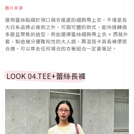
圖片來源
運用蕾絲點綴於領口與衣襬處的細肩帶上衣，不僅是各
大日系品牌必推款之外，可甜可鹽的款式，能快速轉換
多變且聚焦的造型，例如選擇蕾絲細肩帶上衣
+
西裝外
套，製造幾分優雅知性的大人感，再混搭卡其長褲便很
合適，可以穿去任何場合的衣著組合一定要筆記。
LOOK 04.TEE+
蕾絲長褲