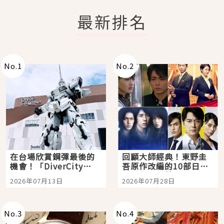
最新排名
No.
1
No.
2
在台場欣賞鋼彈最後的
回顧大師經典！東野圭
機會！「DiverCity
吾原作改編的10部日本
Tokyo Plaza」搭船、
影視作品推薦
2026年07月13日
2026年07月28日
購物、美食及夜景，一
次全體驗
No.
3
No.
4