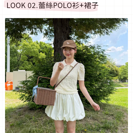
LOOK 02.
蕾絲
POLO
衫
+
裙子