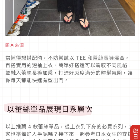
圖片來源
當懶得想搭配時，不妨嘗試以
TEE
和蕾絲長褲混合，
百搭實用的短袖上衣，簡單好搭還可以駕馭不同風格，
並融入蕾絲長褲加乘，打造好感度滿分的時髦氛圍，讓
你每天都能快速有型出門。
以蕾絲單品展現日系層次
以上推薦
4
款蕾絲單品，從上衣到下身的必買系列，大
家也準備好入手呢嗎？接下來一起參考日本女生的穿搭