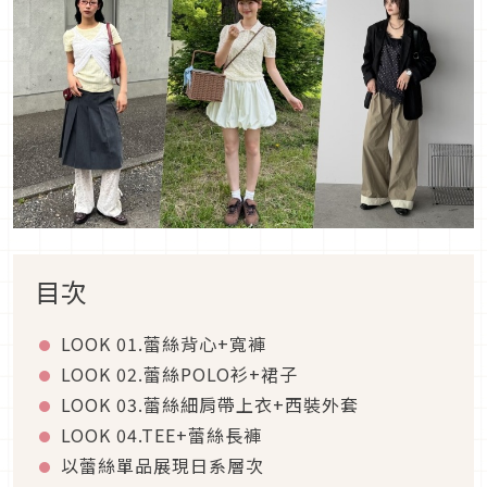
目次
LOOK 01.
蕾絲背心
+
寬褲
LOOK 02.
蕾絲
POLO
衫
+
裙子
LOOK 03.
蕾絲細肩帶上衣
+
西裝外套
LOOK 04.TEE+
蕾絲長褲
以蕾絲單品展現日系層次