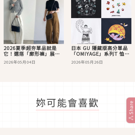
2026夏季超夯單品就是
日本 GU 隱藏版高分單品
它！選搭「廓形褲」展現
「OMIYAGE」系列T 恤！
日系率性休閒氣息
藝術聯名 x 無性別穿搭 x
2026年05月04日
2026年05月26日
高CP值
妳可能會喜歡
Share