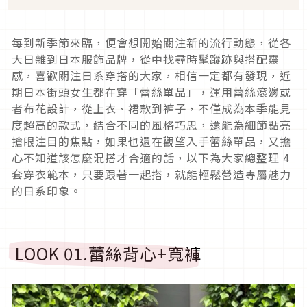
每到新季節來臨，便會想開始關注新的流行動態，從各
大日雜到日本服飾品牌，從中找尋時髦蹤跡與搭配靈
感，喜歡關注日系穿搭的大家，相信一定都有發現，近
期日本街頭女生都在穿「蕾絲單品」，運用蕾絲滾邊或
者布花設計，從上衣、裙款到褲子，不僅成為本季能見
度超高的款式，結合不同的風格巧思，還能為細節點亮
搶眼注目的焦點，如果也還在觀望入手蕾絲單品，又擔
心不知道該怎麼混搭才合適的話，以下為大家總整理
4
套穿衣範本，只要跟著一起搭，就能輕鬆營造專屬魅力
的日系印象。
LOOK 01.
蕾絲背心
+
寬褲