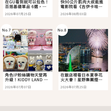
在GU看到就可以包色！
快90公斤肌肉大叔能進
百搭基礎單品 6選，閉
電影院看《吉伊卡哇》
眼全收也不心疼
嗎？日本重金屬樂團
2026年07月25日
2026年08月03日
「打首」會長與nagano
老師一同給出了答案
No.
7
No.
8
角色IP粉絲購物天堂再
在飯店裡看日本夏季花
升級！KIDDY LAND 原
火大會！星野集團煙火
宿店吉伊卡哇迎客，新
景觀飯店6選，讓你不用
2026年07月07日
2026年07月25日
開幕 OMOKADO 店3分
人擠人悠閒欣賞
即達