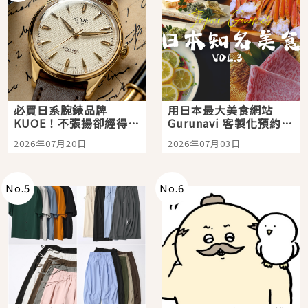
必買日系腕錶品牌
用日本最大美食網站
KUOE！不張揚卻經得起
Gurunavi 客製化預約九
時間洗鍊的經典之作五
大都市餐廳，打造專屬
2026年07月20日
2026年07月03日
選
美食體驗！
No.
5
No.
6