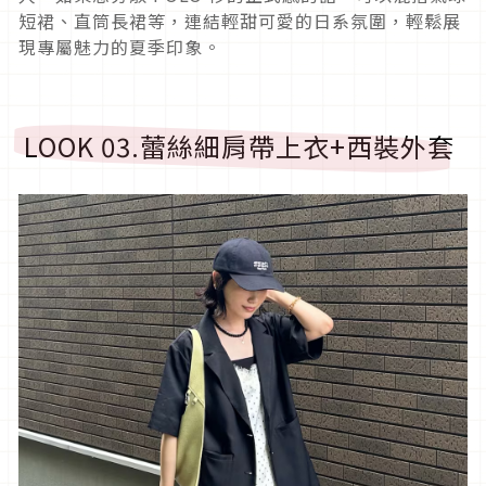
短裙、直筒長裙等，連結輕甜可愛的日系氛圍，輕鬆展
現專屬魅力的夏季印象。
LOOK 03.
蕾絲細肩帶上衣
+
西裝外套