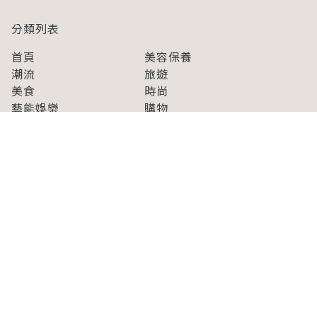
分類列表
首頁
美容保養
潮流
旅遊
美食
時尚
藝能娛樂
購物
關於Japaholic
關於我們
免責事項
寫手招募
Japaholic Girls招募
廣告、合作洽談
關鍵字列表
お問い合わせ