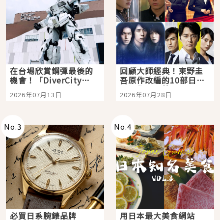
在台場欣賞鋼彈最後的
回顧大師經典！東野圭
機會！「DiverCity
吾原作改編的10部日本
Tokyo Plaza」搭船、
影視作品推薦
2026年07月13日
2026年07月28日
購物、美食及夜景，一
次全體驗
No.
3
No.
4
必買日系腕錶品牌
用日本最大美食網站