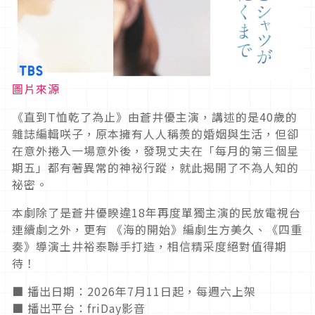
圖片來源
《直到T恤乾了為止》由蒼井優主演，講述的是40歲的
雜誌編輯咲子，原本擁有人人稱羨的婚姻與生活，但卻
在意外捲入一場意外後，發現丈夫在「每月的第三個星
期五」都有著異常的神祕行蹤，就此揭開了不為人知的
祕密。
本劇除了是蒼井優睽違18年再度單獨主演的民放電視台
連續劇之外，更有 《海的開始》編劇生方美久、《四重
奏》導演土井裕泰聯手打造，相信精采度絕對值得期
待！
■ 播出日期：2026年7月11日起，每週六上架
■ 播出平台：friDay影音