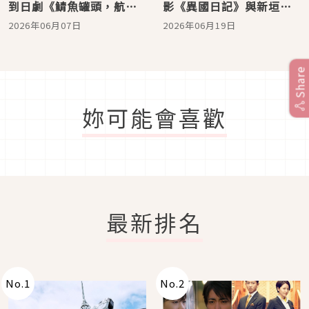
到日劇《鯖魚罐頭，航向
影《異國日記》與新垣結
宇宙》，黑崎煌代躍升新
衣共演，在日劇《鯖魚罐
2026年06月07日
2026年06月19日
生代實力派演員！
頭，航向宇宙》持續發
光！
Share
妳可能會喜歡
最新排名
No.
1
No.
2