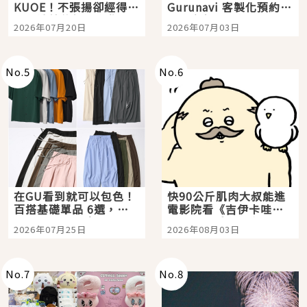
KUOE！不張揚卻經得起
Gurunavi 客製化預約九
時間洗鍊的經典之作五
大都市餐廳，打造專屬
2026年07月20日
2026年07月03日
選
美食體驗！
No.
5
No.
6
在GU看到就可以包色！
快90公斤肌肉大叔能進
百搭基礎單品 6選，閉
電影院看《吉伊卡哇》
眼全收也不心疼
嗎？日本重金屬樂團
2026年07月25日
2026年08月03日
「打首」會長與nagano
老師一同給出了答案
No.
7
No.
8