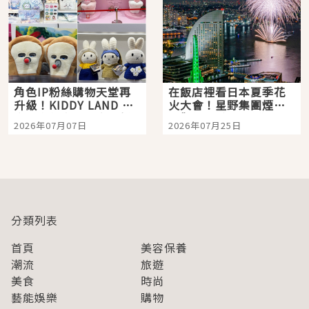
角色IP粉絲購物天堂再
在飯店裡看日本夏季花
升級！KIDDY LAND 原
火大會！星野集團煙火
宿店吉伊卡哇迎客，新
景觀飯店6選，讓你不用
2026年07月07日
2026年07月25日
開幕 OMOKADO 店3分
人擠人悠閒欣賞
即達
分類列表
首頁
美容保養
潮流
旅遊
美食
時尚
藝能娛樂
購物