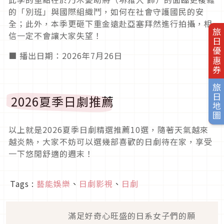
的「別班」與國際組織鬥，如何在社會守護國民的安
全；此外，本季更砸下重金遠赴亞塞拜然進行拍攝，相
旅日優惠券
信一定不會讓大家失望！
■ 播出日期：2026年7月26日
旅日地圖
2026夏季日劇推薦
以上就是2026夏季日劇精選推薦10選，隨著天氣越來
越炎熱，大家不妨可以選幾部喜歡的日劇待在家，享受
一下悠閒舒適的週末！
Tags :
藝能娛樂
、
日劇影視
、
日劇
滿足好奇心旺盛的日系女子們的願