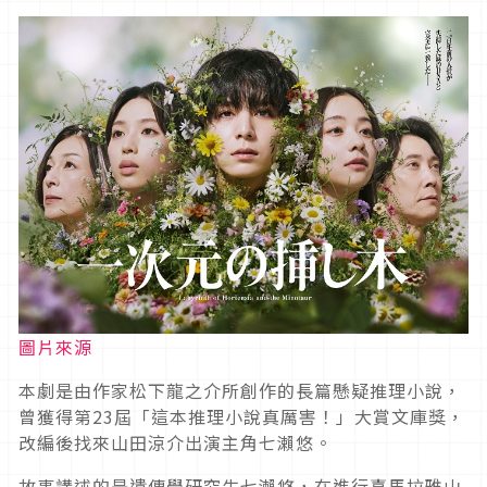
圖片來源
本劇是由作家松下龍之介所創作的長篇懸疑推理小說，
曾獲得第23屆「這本推理小說真厲害！」大賞文庫獎，
改編後找來山田涼介出演主角七瀨悠。
故事講述的是遺傳學研究生七瀨悠，在進行喜馬拉雅山