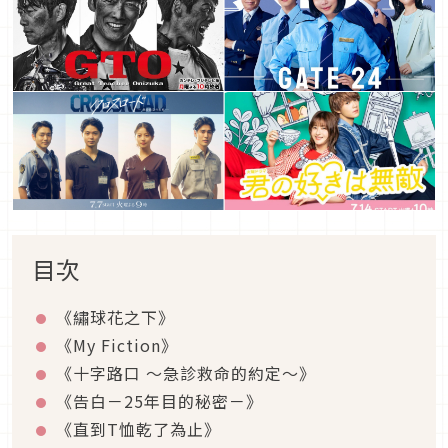
目次
《繡球花之下》
《My Fiction》
《十字路口 ～急診救命的約定～》
《告白－25年目的秘密－》
《直到T恤乾了為止》