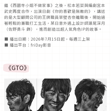
繼《西園寺小姐不做家事》之後，松本若菜與編劇宮本
武史󠀠再度合作，出演日劇《你的喜歡是無敵的》，講述
的是大型顧問公司的王牌職員草壁杏奈離職後，開始過
著輕鬆的兼職打工生活，某日意外遇上設計師瀬尾深月
（佐野勇斗 飾），進而創造出超人氣角色IP的故事。
■ 播出日期：2026年7月15日起，每週三上架
■ 播出平台：friDay影音
《GTO》