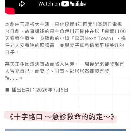
本劇由玉森裕太主演，是他睽違4年再度出演朝日電視
台日劇，故事講述的是主角伊川正樹住在以「連續1100
天零案件發生」為驕傲的小鎮「森沼Next Town」，擔
任老人安養院的照護員，並與妻子真弓過著平靜美好的
日子。
某天正樹因遭遇事故而陷入昏迷，一周後醒來卻發現有
人冒充自己，而妻子、同事、鄰居居然都沒有發
現......。
■ 播出日期：2026年7月5日
《十字路口 ～急診救命的約定～》