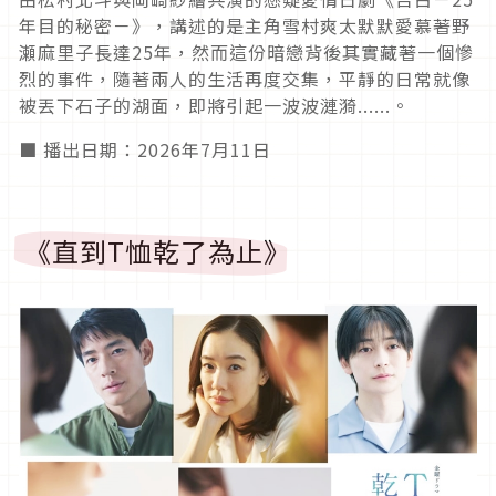
年目的秘密－》，講述的是主角雪村爽太默默愛慕著野
瀬麻里子長達25年，然而這份暗戀背後其實藏著一個慘
烈的事件，隨著兩人的生活再度交集，平靜的日常就像
被丟下石子的湖面，即將引起一波波漣漪......。
■ 播出日期：2026年7月11日
《直到T恤乾了為止》