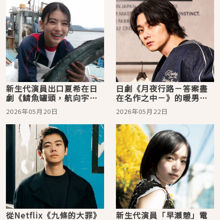
新生代演員出口夏希在日
日劇《月夜行路－答案盡
劇《鯖魚罐頭，航向宇
在名作之中－》的暖男刑
宙》扮演北村匠海的學
警就是他！個性派演員柳
2026年05月20日
2026年05月22日
生，清新亮麗超吸睛！
俊太郎
從Netflix《九條的大罪》
新生代演員「早瀨憩」電