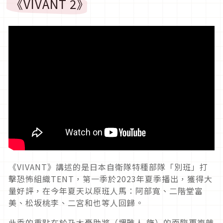
《VIVANT 2》
《VIVANT》講述的是日本自衛隊特種部隊「別班」打
擊恐怖組織TENT，第一季於2023年夏季播出，獲得大
量好評，在今年夏天以原班人馬：阿部寬、二階堂富
美、松坂桃李、二宮和也等人回歸。
此季的重點在於乃木憂助將（堺雅人 飾）的面臨更複雜