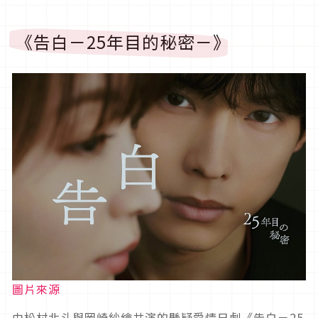
《告白－25年目的秘密－》
圖片來源
由松村北斗與岡崎紗繪共演的懸疑愛情日劇《告白－25