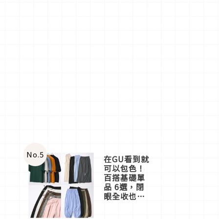
No.
5
在GU看到就
可以包色！
百搭基礎單
品 6選，閉
眼全收也不
心疼