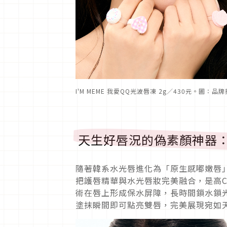
I'M MEME 我愛QQ光波唇凍 2g／430元。圖：品
天生好唇況的偽素顏神器：C
隨著韓系水光唇進化為「原生感嘟嫩唇」
把護唇精華與水光唇妝完美融合，是高
術在唇上形成保水屏障，長時間鎖水鎖
塗抹瞬間即可點亮雙唇，完美展現宛如