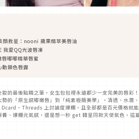
淡顏救星：nooni 蘋果精萃美唇油
E 我愛QQ光波唇凍
 嫩唇嘟嘟精華唇蜜
瑰心動鎖色唇露
全妝的最後點睛之筆，女生包包裡永遠都少一支完美的唇彩
大勢的「原生感嘟嫩唇」到「純素極簡美學」，清透、水潤
card、Threads 上討論度爆棚，且全部都是百元價格就
養、爆棚元氣感，還是想一秒 get 韓星同款天使氣色，這