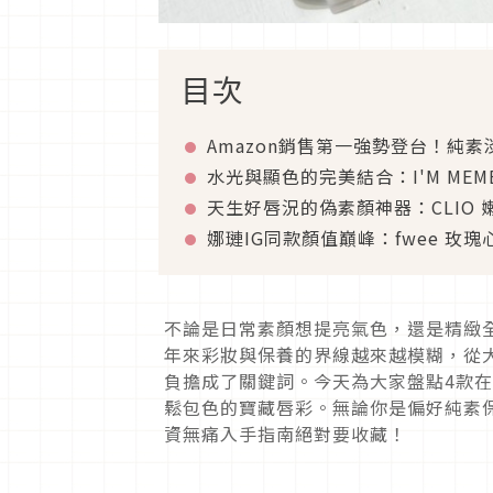
目次
Amazon銷售第一強勢登台！純素
水光與顯色的完美結合：I'M MEM
天生好唇況的偽素顏神器：CLIO
娜璉IG同款顏值巔峰：fwee 玫
不論是日常素顏想提亮氣色，還是精緻
年來彩妝與保養的界線越來越模糊，從
負擔成了關鍵詞。今天為大家盤點4款在 D
鬆包色的寶藏唇彩。無論你是偏好純素保
資無痛入手指南絕對要收藏！