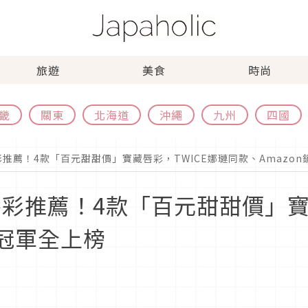
旅遊
美食
時尚
畿
關東
北海道
沖繩
九州
四國
彩推薦！4款「百元甜甜價」寶藏唇彩，TWICE娜璉同款、Amazo
唇彩推薦！4款「百元甜甜價」寶
量冠軍全上榜