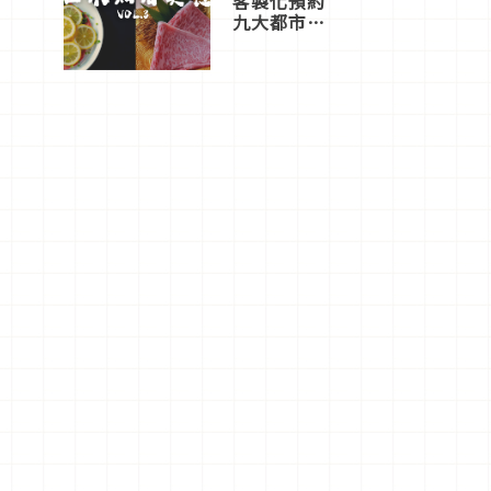
客製化預約
九大都市餐
廳，打造專
屬美食體
驗！