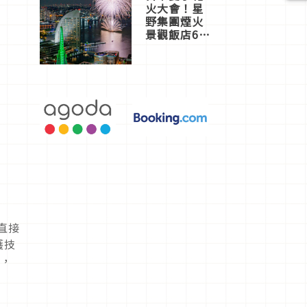
火大會！星
野集團煙火
景觀飯店6
選，讓你不
用人擠人悠
閒欣賞
直接
護技
物，