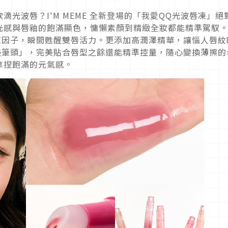
光波唇？I'M MEME 全新登場的「我愛QQ光波唇凍」絕
光感與唇釉的飽滿顯色，慵懶素顏到精緻全妝都能精準駕馭
涼因子，瞬間甦醒雙唇活力。更添加高潤澤精華，讓惱人唇紋
墊筆頭」，完美貼合唇型之餘還能精準控量，隨心變換薄擦的
拿捏飽滿的元氣感。