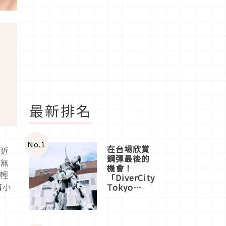
最新排名
No.
1
在台場欣賞
！近
鋼彈最後的
、無
機會！
能輕
「DiverCity
篇小
Tokyo
Plaza」搭
船、購物、
美食及夜
景，一次全