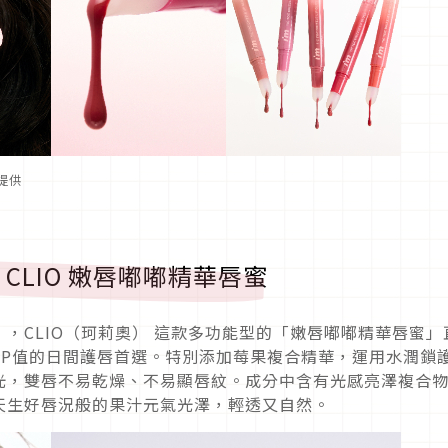
牌提供
LIO 嫩唇嘟嘟精華唇蜜
，CLIO（珂莉奧） 這款多功能型的「嫩唇嘟嘟精華唇蜜」
CP值的日間護唇首選。特別添加莓果複合精華，運用水潤鎖
光，雙唇不易乾燥、不易顯唇紋。成分中含有光感亮澤複合
天生好唇況般的果汁元氣光澤，輕透又自然。