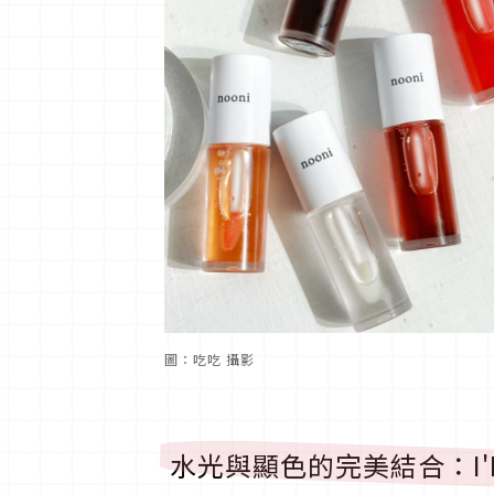
圖：吃吃 攝影
水光與顯色的完美結合：I'M