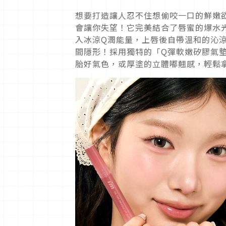
想要打造讓人忍不住想偷咬一口的鮮嫩欲滴
會讓你失望！它完美結合了唇蜜的爆水
入冰涼Q潤能量，上唇後自帶溫和的沁
間隱形！採用獨特的「Q彈軟嫩矽膠氣
胎好氣色，或厚塗的立體嘟翹感，輕鬆