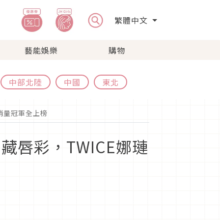
繁體中文
藝能娛樂
購物
中部北陸
中國
東北
n銷量冠軍全上榜
藏唇彩，TWICE娜璉