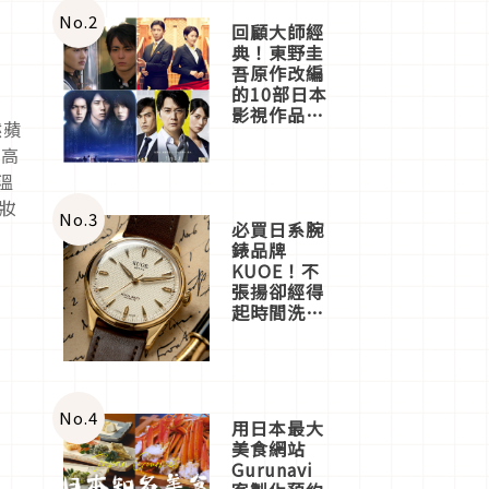
體驗
No.
2
回顧大師經
油
典！東野圭
吾原作改編
的10部日本
影視作品推
然蘋
薦
的高
溫
妝
No.
3
必買日系腕
錶品牌
KUOE！不
張揚卻經得
起時間洗鍊
的經典之作
五選
No.
4
用日本最大
美食網站
Gurunavi