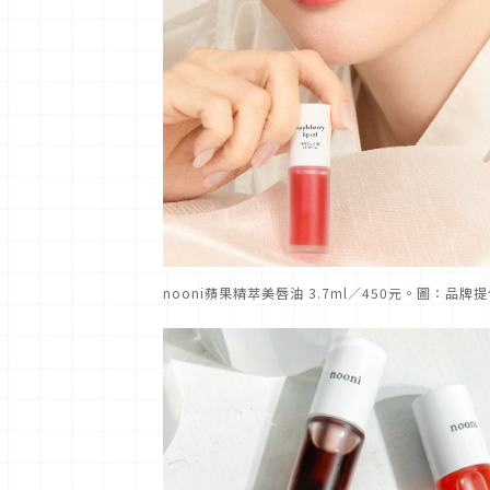
nooni蘋果精萃美唇油 3.7ml／450元。圖：品牌