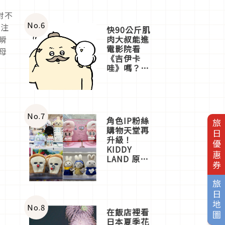
對不
No.
6
。注
快90公斤肌
肉大叔能進
瞬
電影院看
母
《吉伊卡
哇》嗎？日
本重金屬樂
團「打首」
會長與
nagano老師
一同給出了
No.
7
角色IP粉絲
旅日優惠券
答案
購物天堂再
升級！
KIDDY
LAND 原宿
店吉伊卡哇
迎客，新開
旅日地圖
幕
OMOKADO
店3分即達
No.
8
在飯店裡看
日本夏季花