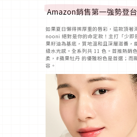
Amazon銷售第一強勢登
如果夏日懶得擦厚重的唇彩，這款頂著海
nooni 絕對是你的命定款！主打「
果籽油為基底，質地溫和且深層滋養，
級水光感。全系列共 11 色。首推熱
柔，#蘋果牡丹 的優雅粉色是首選；而
容。