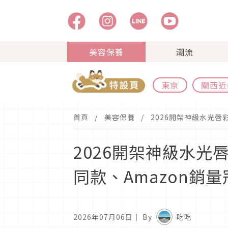
美容保養
潮流
東京
關西近
首頁
美容保養
2026開架神級水光唇
2026開架神級水光
同款、Amazon銷
2026年07月06日
｜ By
吃吃