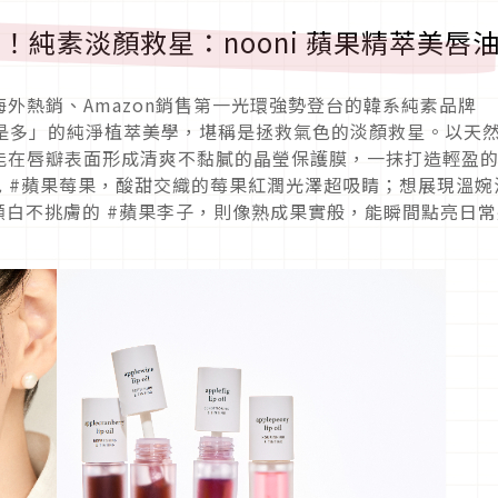
台！純素淡顏救星：nooni 蘋果精萃美唇
外熱銷、Amazon銷售第一光環強勢登台的韓系純素品牌
少即是多」的純淨植萃美學，堪稱是拯救氣色的淡顏救星。以天
能在唇瓣表面形成清爽不黏膩的晶瑩保護膜，一抹打造輕盈
銷色 #蘋果莓果，酸甜交織的莓果紅潤光澤超吸睛；想展現溫婉
顯白不挑膚的 #蘋果李子，則像熟成果實般，能瞬間點亮日常